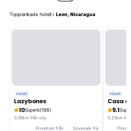
Topprankade hotell i
Leon, Nicaragua
Hotell
Hotell
Lazybones
Casa de
10
9.1
Superb
(168)
Supe
0.36km från city
0.25km från
Privatrum från
Sovesale fra
Privatr