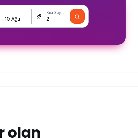
r
Kişi Sayısı
r olan