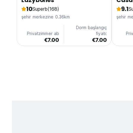
Lazybones
Casa 
10
9.1
Superb
(168)
S
şehir merkezine 0.36km
şehir m
Dorm başlangıç
Privatzimmer ab
fiyatı:
Pri
€7.00
€7.00