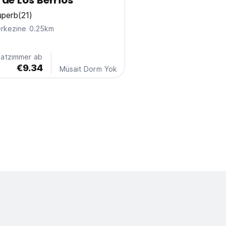
de Los Berrios
uperb
(21)
erkezine 0.25km
vatzimmer ab
€9.34
Müsait Dorm Yok