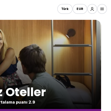
Türk
EUR
 Oteller
rtalama puanı 2.9