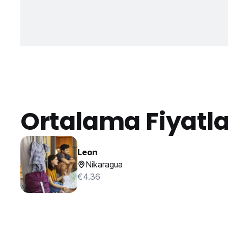
Ortalama Fiyatl
Leon
Nikaragua
€4.36