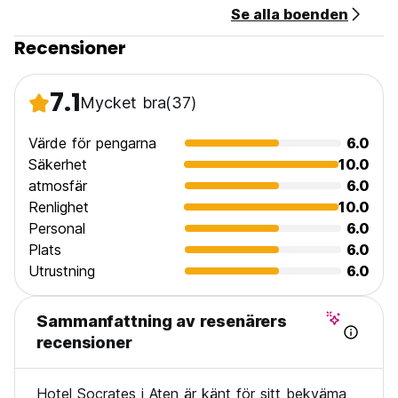
Se alla boenden
Allmän:
24 timmars reception.
Recensioner
Inget utegångsförbud.
Barnvänlig. (Auto-translated from original language)
7.1
Mycket bra
(37)
Värde för pengarna
6.0
Säkerhet
10.0
atmosfär
6.0
Renlighet
10.0
Personal
6.0
Plats
6.0
Utrustning
6.0
Sammanfattning av resenärers
recensioner
Hotel Socrates i Aten är känt för sitt bekväma