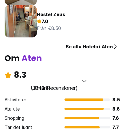
Hostel Zeus
7.0
Från €8.50
Se alla Hotels i Aten
Om
Aten
8.3
Utmärkt
(1242 Recensioner)
Aktiviteter
8.5
Ata ute
8.6
Shopping
7.6
Tar det lugnt
7.7