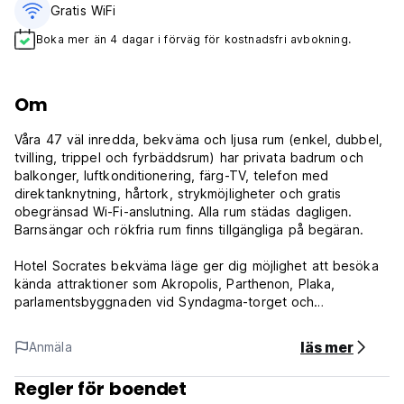
Gratis WiFi
Boka mer än 4 dagar i förväg för kostnadsfri avbokning.
Om
Våra 47 väl inredda, bekväma och ljusa rum (enkel, dubbel,
tvilling, trippel och fyrbäddsrum) har privata badrum och
balkonger, luftkonditionering, färg-TV, telefon med
direktanknytning, hårtork, strykmöjligheter och gratis
obegränsad Wi-Fi-anslutning. Alla rum städas dagligen.
Barnsängar och rökfria rum finns tillgängliga på begäran.
Hotel Socrates bekväma läge ger dig möjlighet att besöka
kända attraktioner som Akropolis, Parthenon, Plaka,
parlamentsbyggnaden vid Syndagma-torget och
Olympiastadion.
läs mer
Anmäla
Hotellets restaurang erbjuder också möjlighet att njuta av
snacks och måltider, inklusive grillade specialiteter och
Regler för boendet
hemlagade grekiska rätter, under dagen och kvällen.