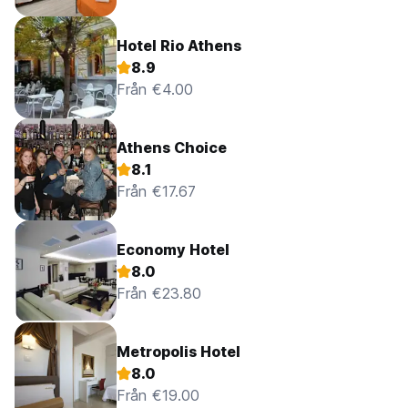
Hotel Rio Athens
8.9
Från €4.00
Athens Choice
8.1
Från €17.67
Economy Hotel
8.0
Från €23.80
Metropolis Hotel
8.0
Från €19.00