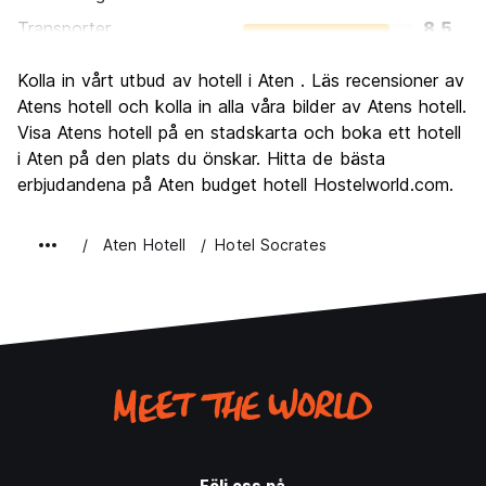
Transporter
8.5
Sightseeing
9.1
Kolla in vårt utbud av hotell i Aten . Läs recensioner av
Kultur
9.2
Atens hotell och kolla in alla våra bilder av Atens hotell.
Festa
Visa Atens hotell på en stadskarta och boka ett hotell
7.5
i Aten på den plats du önskar. Hitta de bästa
Värde för pengarna
8.2
erbjudandena på Aten budget hotell Hostelworld.com.
Aten Hotell
Hotel Socrates
Följ oss på