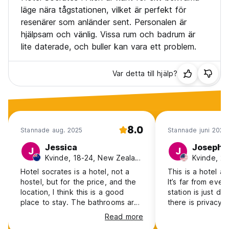
läge nära tågstationen, vilket är perfekt för
resenärer som anländer sent. Personalen är
hjälpsam och vänlig. Vissa rum och badrum är
lite daterade, och buller kan vara ett problem.
Var detta till hjälp?
8.0
Stannade aug. 2025
Stannade juni 2025
Jessica
Josephi
J
J
Kvinde, 18-24, New Zealand
Kvinde, 2
Hotel socrates is a hotel, not a
This is a hotel an
hostel, but for the price, and the
It’s far from ever
location, I think this is a good
station is just do
place to stay. The bathrooms are
there is privacy,
older and a bit rundown, as are
make sure you ge
Read more
the rooms, we did have some
sleep. However, i