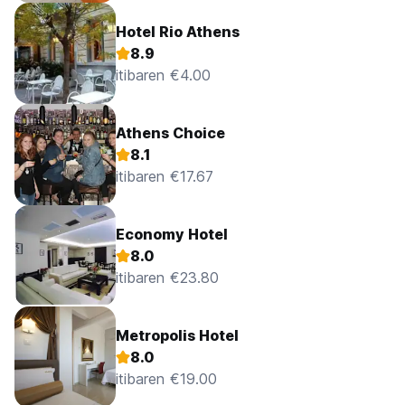
Hotel Rio Athens
8.9
itibaren €4.00
Athens Choice
8.1
itibaren €17.67
Economy Hotel
8.0
itibaren €23.80
Metropolis Hotel
8.0
itibaren €19.00