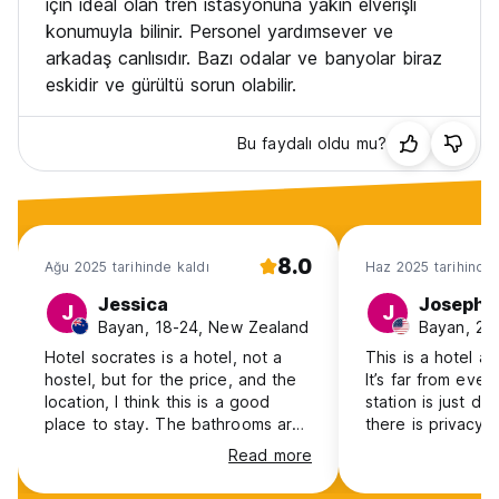
için ideal olan tren istasyonuna yakın elverişli
konumuyla bilinir. Personel yardımsever ve
arkadaş canlısıdır. Bazı odalar ve banyolar biraz
eskidir ve gürültü sorun olabilir.
Bu faydalı oldu mu?
8.0
Ağu 2025 tarihinde kaldı
Haz 2025 tarihinde 
Jessica
Josephi
J
J
Bayan, 18-24, New Zealand
Bayan, 25
Hotel socrates is a hotel, not a
This is a hotel an
hostel, but for the price, and the
It’s far from ever
location, I think this is a good
station is just do
place to stay. The bathrooms are
there is privacy,
older and a bit rundown, as are
make sure you ge
Read more
the rooms, we did have some
sleep. However, i
ants, but it did the job, we even
neighborhood for