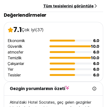
Tüm tesislerini görüntüle
Genel:
Değerlendirmeler
24 saat resepsiyon.
Sokağa çıkma yasağı yok.
Çocuk Dostu. (Auto-translated from original language)
7.1
Çok iyi
(37)
Ekonomik
6.0
Güvenlik
10.0
atmosfer
6.0
Temizlik
10.0
Çalışanlar
6.0
Yer
6.0
Tesisler
6.0
Gezgin yorumlarının özeti
Atina'daki Hotel Socrates, geç gelen gezginler