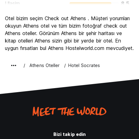
Ulasim
8.5
Gezi
9.1
Otel bizim seçim Check out Athens . Müşteri yorumları
Kültür
9.2
okuyun Athens otel ve tüm bizim fotoğraf check out
Gece hayatı
Athens oteller. Görünüm Athens bir şehir haritası ve
7.5
kitap otelleri Athens sizin gibi bir yerde bir otel. En
Ekonomik
8.2
uygun fırsatları bul Athens Hostelworld.com mevcudiyet.
Athens Oteller
Hotel Socrates
Bizi takip edin