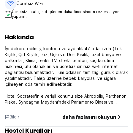
Ücretsiz WiFi
Ücretsiz iptal için 4 günden daha öncesinden rezervasyon
yaptırın.
Hakkında
İyi dekore edilmiş, konforlu ve aydınlık 47 odamızda (Tek
Kişilik, Çift Kişilik, İkiz, Üçlü ve Dört Kişilik) özel banyo ve
balkonlar, Klima, renkli TV, direkt telefon, saç kurutma
makinesi, ütü olanakları ve ücretsiz sınırsız wi-fi internet
bağlantısı bulunmaktadır. Tüm odaların temizliği günlük olarak
yapılmaktadır. Talep üzerine bebek karyolası ve sigara
içilmeyen oda temin edilmektedir.
Hotel Socrates'in elverişli konumu size Akropolis, Parthenon,
Plaka, Syndagma Meydanı'ndaki Parlamento Binası ve
Olimpiyat Stadı gibi ünlü turistik mekanları ziyaret etme fırsatı
sunar.
daha fazlasını okuyun
Bildir
Otelin restoranında ayrıca gün boyunca ve akşam boyunca
Hostel Kuralları
ızgara spesiyaliteleri ve ev yapımı Yunan yemekleri dahil