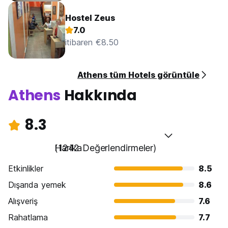
Hostel Zeus
7.0
itibaren €8.50
Athens tüm Hotels görüntüle
Athens
Hakkında
8.3
Harika
(1242 Değerlendirmeler)
Etkinlikler
8.5
Dışarıda yemek
8.6
Alışveriş
7.6
Rahatlama
7.7