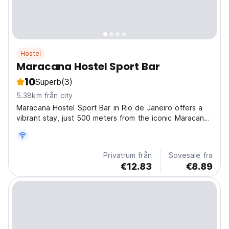
Hostel
Maracana Hostel Sport Bar
10
Superb
(3)
5.38km från city
Maracana Hostel Sport Bar in Rio de Janeiro offers a
vibrant stay, just 500 meters from the iconic Maracana
Stadium. Guests can unwind in the garden, socialize in
the shared lounge, or enjoy a drink at the on-site bar,
all while staying connected with free...
Privatrum från
Sovesale fra
€12.83
€8.89