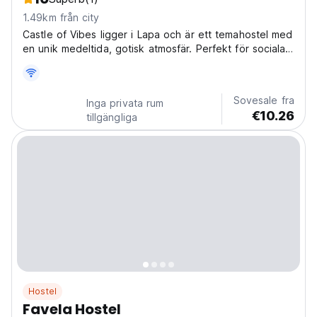
1.49km från city
Castle of Vibes ligger i Lapa och är ett temahostel med
en unik medeltida, gotisk atmosfär. Perfekt för sociala
resenärer som söker absolut tystnad och komfort.
(Auto-translated from original language)
Sovesale fra
Inga privata rum
€10.26
tillgängliga
Hostel
Favela Hostel