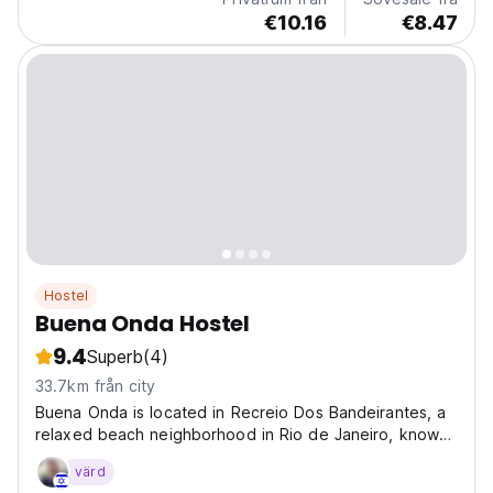
€10.16
€8.47
Hostel
Buena Onda Hostel
9.4
Superb
(4)
33.7km från city
Buena Onda is located in Recreio Dos Bandeirantes, a
relaxed beach neighborhood in Rio de Janeiro, known
for its natural beauty and laid-back atmosphere. Close
värd
to the beach, it's a great choice for travelers who want