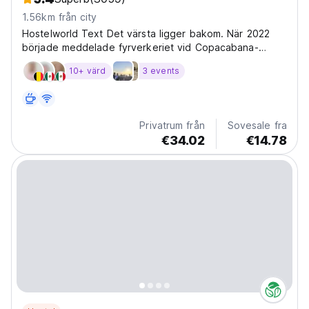
1.56km från city
Hostelworld Text Det värsta ligger bakom. När 2022
började meddelade fyrverkeriet vid Copacabana-
stranden starten på ett nytt år. Ändå var det svårt för
10+ värd
3 events
oss att tro att det värsta låg bakom. Efter två år som
knappt fungerade, försvann hoppet och själva
fyrverkeriet...
Privatrum från
Sovesale fra
€34.02
€14.78