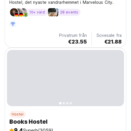
Hostel, det nyaste vandrarhemmet i Marvelous City.
10+ värd
28 events
Privatrum från
Sovesale fra
€23.55
€21.88
Hostel
Books Hostel
9.4
Superb
(3059)