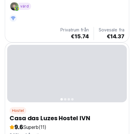
of yore. With a great location, Chez Zany offers
värd
private and shared rooms with free WiFi and a fully
equipped kitchen. Around us you will find...
Privatrum från
Sovesale fra
€15.74
€14.37
Hostel
Casa das Luzes Hostel IVN
9.6
Superb
(11)