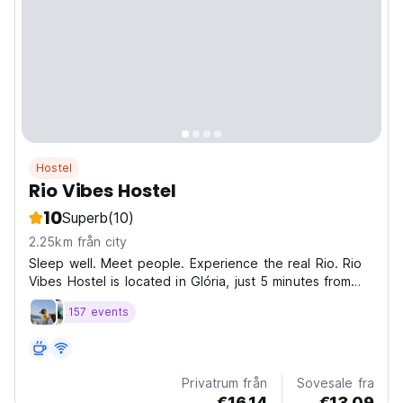
Hostel
Rio Vibes Hostel
10
Superb
(10)
2.25km från city
Sleep well. Meet people. Experience the real Rio. Rio
Vibes Hostel is located in Glória, just 5 minutes from
the metro, giving you quick access to Lapa, beaches,
157 events
and the city’s top attractions — no hassle, no wasted
time. Here, it’s simple: you choose your...
Privatrum från
Sovesale fra
€16.14
€13.09