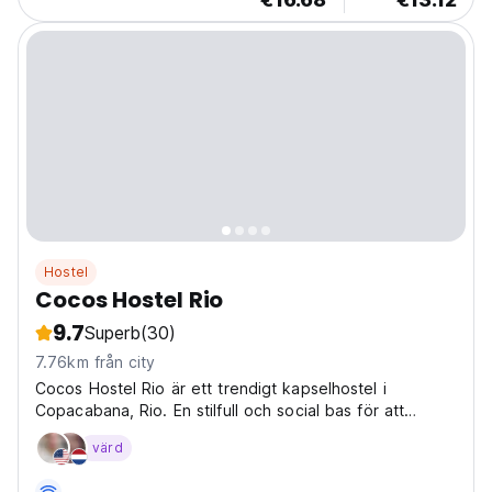
Hostel
Cocos Hostel Rio
9.7
Superb
(30)
7.76km från city
Cocos Hostel Rio är ett trendigt kapselhostel i
Copacabana, Rio. En stilfull och social bas för att
utforska ikoniska stränder. Perfekt för ensamresenärer
värd
som söker avskildhet. (Auto-translated from original
language)