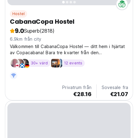
Hostel
CabanaCopa Hostel
9.0
Superb
(2818)
6.9km från city
Välkommen till CabanaCopa Hostel — ditt hem i hjärtat
av Copacabana! Bara tre kvarter från den
världsberömda Copacabana-stranden, ett kvarter från
30+ värd
12 events
tunnelbanan och precis bredvid en vacker naturpark
med vilda djur, ekovandringsled och till och med en
fotbollsplan...
Privatrum från
Sovesale fra
€28.16
€21.07