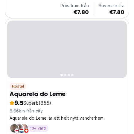
Privatrum från
Sovesale fra
€7.80
€7.80
Hostel
Aquarela do Leme
9.5
Superb
(855)
6.66km från city
Aquarela do Leme är ett helt nytt vandrarhem.
10+ värd