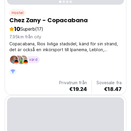
Hostel
Chez Zany - Copacabana
10
Superb
(17)
7.95km från city
Copacabana, Rios livliga stadsdel, känd för sin strand,
det är också en inkörsport till Ipanema, Leblon,
ansluten med tunnelbanelinjer och erbjuder oändliga
värd
nöjesalternativ.
Privatrum från
Sovesale fra
€19.24
€18.47