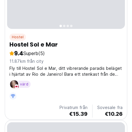
Hostel
Hostel Sol e Mar
9.4
Superb
(5)
11.87km från city
Fly till Hostel Sol e Mar, ditt vibrerande paradis beläget
i hjärtat av Rio de Janeiro! Bara ett stenkast från de
ikoniska stränderna och det pulserande stadslivet
värd
erbjuder vårt mysiga vandrarhem en oförglömlig
brasiliansk upplevelse. Föreställ dig själv...
Privatrum från
Sovesale fra
€15.39
€10.26