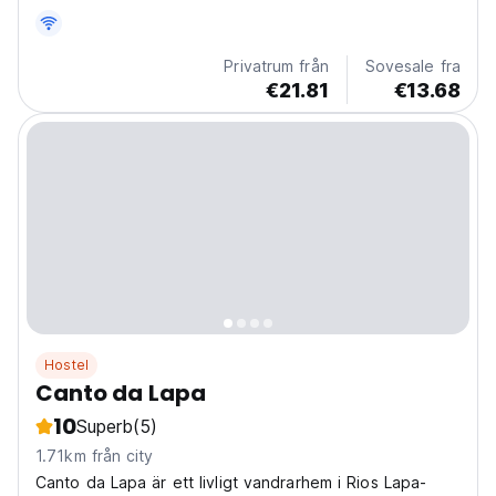
to enjoy a calmer, more local side of...
Privatrum från
Sovesale fra
€21.81
€13.68
Hostel
Canto da Lapa
10
Superb
(5)
1.71km från city
Canto da Lapa är ett livligt vandrarhem i Rios Lapa-