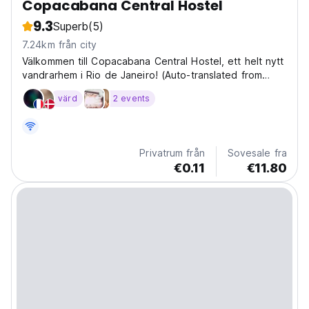
Copacabana Central Hostel
9.3
Superb
(5)
7.24km från city
Välkommen till Copacabana Central Hostel, ett helt nytt
vandrarhem i Rio de Janeiro! (Auto-translated from
original language)
värd
2 events
Privatrum från
Sovesale fra
€0.11
€11.80