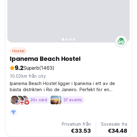
Hostel
Ipanema Beach Hostel
9.2
Superb
(1463)
10.02km från city
Ipanema Beach Hostel ligger i Ipanema i ett av de
bästa distrikten i Rio de Janeiro. Perfekt för en
oförglömlig saty.
20+ värd
37 events
Privatrum från
Sovesale fra
€33.53
€34.48