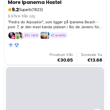
More Ipanema Hostel
9.2
Superb
(1823)
9.97km från city
"Pedra do Arpoador", som ligger på Ipanema Beach -
post 7, är den mest kända platsen i Rio de Janeiro för
att njuta av solnedgången. Klippan, som sträcker sig ut
20+ värd
41 events
i havet, erbjuder en otrolig utsikt över Morro Dois
Irmaos.
Privatrum från
Sovesale fra
€30.65
€13.68