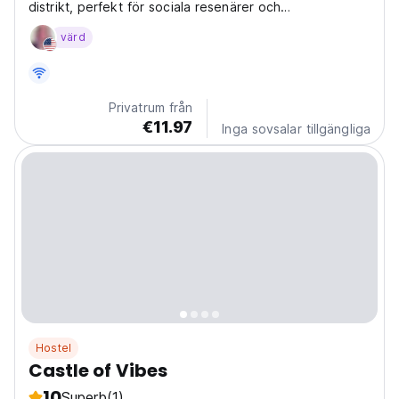
distrikt, perfekt för sociala resenärer och
stadsutforskare. Utforska nattlivet och ikoniska
värd
sevärdheter! (Auto-translated from original language)
Privatrum från
€11.97
Inga sovsalar tillgängliga
Hostel
Castle of Vibes
10
Superb
(1)