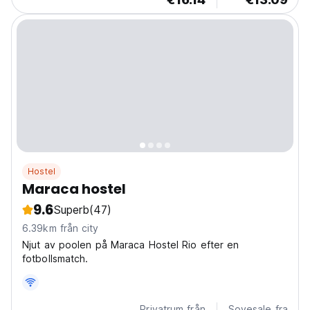
Hostel
Maraca hostel
9.6
Superb
(47)
6.39km från city
Njut av poolen på Maraca Hostel Rio efter en
fotbollsmatch.
Privatrum från
Sovesale fra