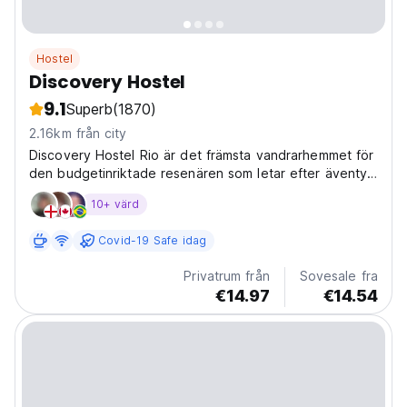
Hostel
Discovery Hostel
9.1
Superb
(1870)
2.16km från city
Discovery Hostel Rio är det främsta vandrarhemmet för
den budgetinriktade resenären som letar efter äventyr,
kultur, strand och sol. Beläget i hjärtat av Rio, erbjuder
10+ värd
vårt boutique-vandrarhem en fantastisk social atmosfär
Covid-19 Safe idag
Privatrum från
Sovesale fra
€14.97
€14.54