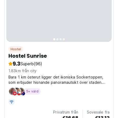
Hostel
Hostel Sunrise
9.3
Superb
(96)
1.83km från city
Bara 1 km österut ligger det ikoniska Sockertoppen,
som erbjuder hisnande panoramautsikt över staden.
Fördjupa dig i historien vid Kristusstatyn, som står högt
5+ värd
7 km nordväst.
Privatrum från
Sovesale fra
€16.68
€13.12