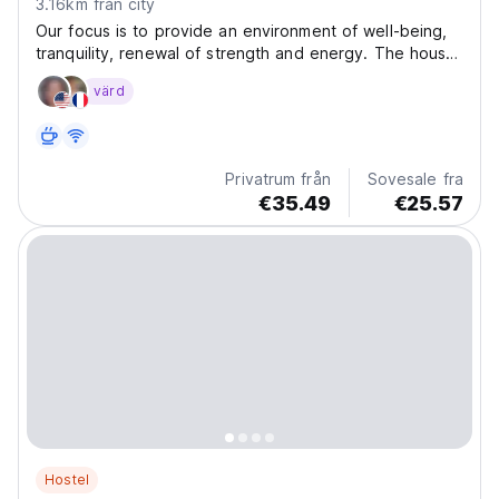
3.16km från city
Our focus is to provide an environment of well-being,
tranquility, renewal of strength and energy. The house
is located in the picturesque neighborhood of Santa
värd
Teresa, between the central and southern areas of Rio
de Janeiro. Built-in the second half of...
Privatrum från
Sovesale fra
€35.49
€25.57
Hostel