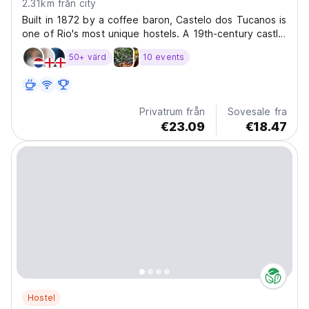
2.31km från city
Built in 1872 by a coffee baron, Castelo dos Tucanos is
one of Rio's most unique hostels. A 19th-century castle
turned vibrant community, perched in the bohemian
50+ värd
10 events
hills of Santa Teresa with panoramic views over the
city. Lounge by the pool, explore cobblestone...
Privatrum från
Sovesale fra
€23.09
€18.47
Hostel