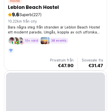
Hostel
Leblon Beach Hostel
9.6
Superb
(227)
10.22km från city
Bara några steg från stranden är Leblon Beach Hostel
ett modernt paradis. Umgås, koppla av och utforska
Rio från vår vänliga Leblon-bas – det bästa
10+ värd
38 events
strandvandrarhemmet. (Auto-translated from original
language)
Privatrum från
Sovesale fra
€47.90
€31.47