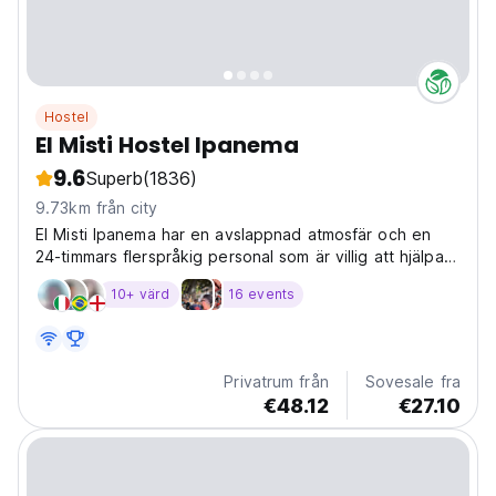
Hostel
El Misti Hostel Ipanema
9.6
Superb
(1836)
9.73km från city
El Misti Ipanema har en avslappnad atmosfär och en
24-timmars flerspråkig personal som är villig att hjälpa
gästerna med tips om turer och spännande fester.
10+ värd
16 events
Privatrum från
Sovesale fra
€48.12
€27.10