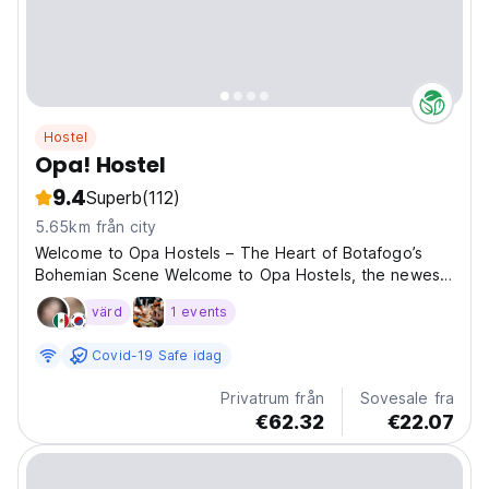
Hostel
Opa! Hostel
9.4
Superb
(112)
5.65km från city
Welcome to Opa Hostels – The Heart of Botafogo’s
Bohemian Scene Welcome to Opa Hostels, the newest
and most exciting spot in Botafogo, Rio’s buzzing
värd
1 events
nightlife district. Located in the heart of the city’s
bohemian scene, our hostel is designed for travellers...
Covid-19 Safe idag
Privatrum från
Sovesale fra
€62.32
€22.07