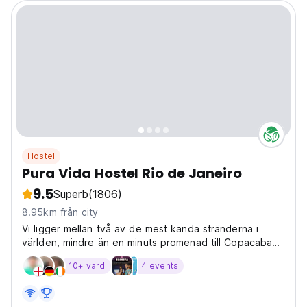
Hostel
Pura Vida Hostel Rio de Janeiro
9.5
Superb
(1806)
8.95km från city
Vi ligger mellan två av de mest kända stränderna i
världen, mindre än en minuts promenad till Copacabana
och en tio minuters promenad till Ipanema. Njut av
10+ värd
4 events
cidade maravilhosa med oss!