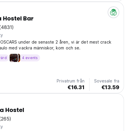
 Hostel Bar
(4831)
ty
HOSCARS under de senaste 2 åren, vi är det mest crack
Paulo med vackra människor, kom och se.
värd
4 events
Privatrum från
Sovesale fra
€16.31
€13.59
a Hostel
(265)
ty