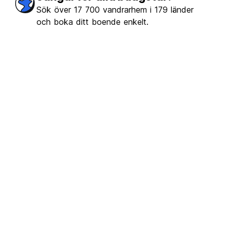
erb
(531)
Sök över 17 700 vandrarhem i 179 länder
och boka ditt boende enkelt.
€11.94
Från