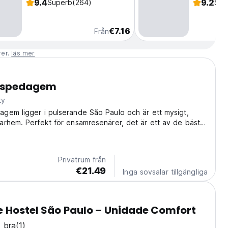
9.4
9.2
Superb
(264)
Sup
€7.16
Från
rer.
läs mer
ospedagem
ty
gem ligger i pulserande São Paulo och är ett mysigt,
rhem. Perfekt för ensamresenärer, det är ett av de bästa
rhemmen i São Paulo för att skaffa vänner och få
evelser. (Auto-translated from original...
Privatrum från
€21.49
Inga sovsalar tillgängliga
 Hostel São Paulo – Unidade Comfort
 bra
(1)