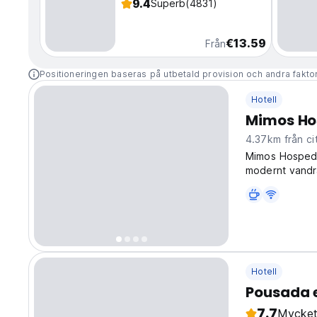
9.4
Superb
(4831)
€13.59
Från
Positioneringen baseras på utbetald provision och andra fakto
Hotell
Mimos H
4.37km från ci
Mimos Hospeda
modernt vandra
sociala vandra
autentiska uppl
Hotell
Pousada e
7.7
Mycket