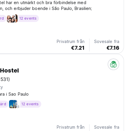
el har en utmärkt och bra förbindelse med
en, och erbjuder boende i São Paulo, Brasilien;
ärd
12 events
Privatrum från
Sovesale fra
€7.21
€7.16
 Hostel
(531)
ty
ara i Sao Paulo
värd
12 events
Privatrum från
Sovesale fra