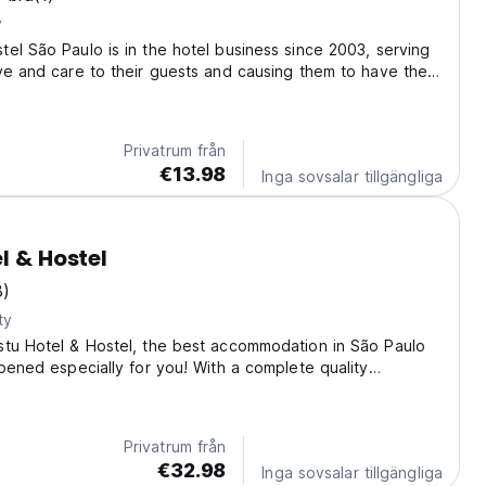
y
el São Paulo is in the hotel business since 2003, serving
ve and care to their guests and causing them to have the
ng at home. The property has a comfortable structure, with
d with 32-inch LED TVs, minibar,...
Privatrum från
€13.98
Inga sovsalar tillgängliga
l & Hostel
8)
ty
stu Hotel & Hostel, the best accommodation in São Paulo
opened especially for you! With a complete quality
tu offers a private entrance, large rooms, work area, shared
 the practicality and hospitality...
Privatrum från
€32.98
Inga sovsalar tillgängliga