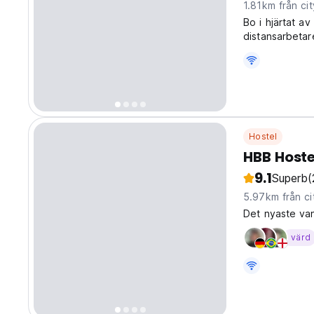
1.81km från cit
Bo i hjärtat a
distansarbetar
vistelse i Bixi
Hostel
HBB Hoste
9.1
Superb
(
5.97km från ci
Det nyaste va
värd