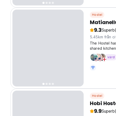
Hostel
Matianell
9.3
Superb
5.45km från ci
The Hostel ha
shared kitchen
the heart of S
värd
convenience. B
Hostel
Hobi Host
9.9
Superb