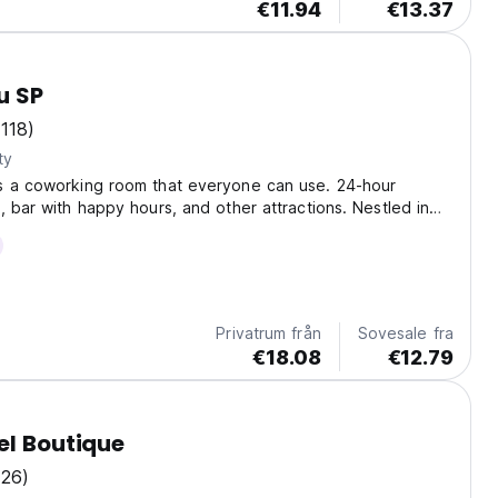
€11.94
€13.37
u SP
(118)
ty
s a coworking room that everyone can use. 24-hour
, bar with happy hours, and other attractions. Nestled in
ao Paulo, Matianellu SP presents a haven of comfort and
oasting air-conditioned rooms, a lively...
Privatrum från
Sovesale fra
€18.08
€12.79
el Boutique
(26)