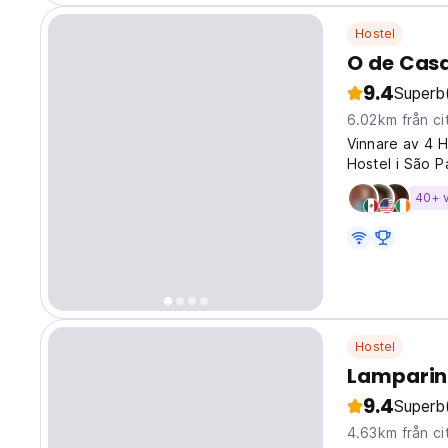
Hostel
O de Casa
9.4
Superb
6.02km från ci
Vinnare av 4 
Hostel i São 
40+ 
Hostel
Lamparin
9.4
Superb
4.63km från ci