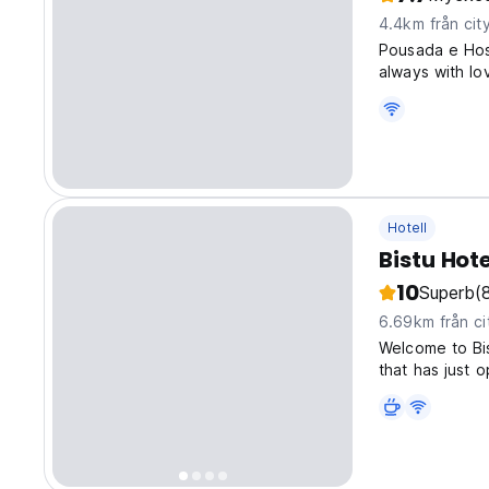
4.4km från cit
Pousada e Host
always with lo
feeling of bei
suites equippe
Hotell
Bistu Hote
10
Superb
(
6.69km från ci
Welcome to Bi
that has just 
structure, Bis
kitchen and all