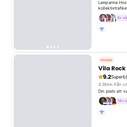
Lamparina Host
kollektivtrafik
5+ v
Hostel
Vila Rock
9.2
Superb
4.38km från ci
Din plats att v
10+ 