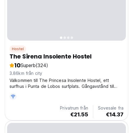
Hostel
The Sirena Insolente Hostel
10
Superb
(324)
3.86km från city
Välkommen till The Princesa Insolente Hostel, ett
surfhus i Punta de Lobos surfplats. Gångavstånd till
stranden och paddla i vågentré. Ett helt ekologiskt och
återvinningsprojekt, tillverkat till 90 % med behållare
möblerade i trä och fårull.
Privatrum från
Sovesale fra
€21.55
€14.37