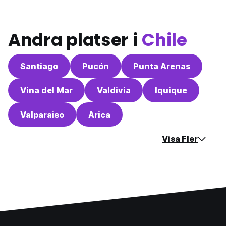
Andra platser i
Chile
Santiago
Pucón
Punta Arenas
Vina del Mar
Valdivia
Iquique
Valparaiso
Arica
Visa Fler