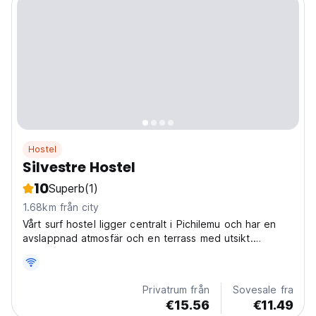
Hostel
Silvestre Hostel
10
Superb
(1)
1.68km från city
Vårt surf hostel ligger centralt i Pichilemu och har en
avslappnad atmosfär och en terrass med utsikt.
Avslappnade sociala utrymmen och yoga gör det till en
fantastisk plats att njuta av staden. (Auto-translated
from original language)
Privatrum från
Sovesale fra
€15.56
€11.49