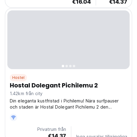
€16.04
€14.37
Hostel
Hostal Dolegant Pichilemu 2
1.42km från city
Din eleganta kustfristad i Pichilemu! Nära surfpauser
och staden är Hostal Dolegant Pichilemu 2 den
perfekta, moderna basen för att utforska Chiles
surfparadis. (Auto-translated from original language)
Privatrum från
€14.37
Inga sovsalar tillgängliga