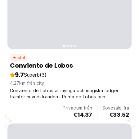
Hostel
Conviento de Lobos
9.7
Superb
(3)
4.27km från city
Conviento de Lobos är mysiga och magiska lodger
framför huvudstranden i Punta de Lobos och
surfpunkten Los Morros, Pichilemu. Steg från vågen
Privatrum från
Sovesale fra
och utsiktsplatsen.
€14.37
€33.52