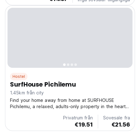
Hostel
SurfHouse Pichilemu
1.45km från city
Find your home away from home at SURFHOUSE
Pichilemu, a relaxed, adults-only property in the heart
of Pichilemu. Perfect for surfers, solo travellers, or
Privatrum från
Sovesale fra
friends seeking relaxed vibes, this property offers
€19.51
€21.56
clean shared and private-room accommodation in a...