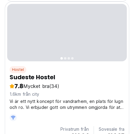
Hostel
Sudeste Hostel
7.8
Mycket bra
(34)
1.6km från city
Vi är ett nytt koncept för vandrarhem, en plats för lugn
och ro. Vi erbjuder gott om utrymmen omgjorda för att
göra din vistelse ännu bekvämare,
distansarbetsområden för de digitala nomaderna.
Privatrum från
Sovesale fra