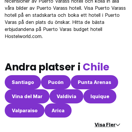
recensioner av Puerto Varass hotell och kolla in alla
Festa
våra bilder av Puerto Varass hotell. Visa Puerto Varass
6.4
hotell på en stadskarta och boka ett hotell i Puerto
Värde för pengarna
7.9
Varas på den plats du önskar. Hitta de bästa
erbjudandena på Puerto Varas budget hotell
Hostelworld.com.
Andra platser i
Chile
Santiago
Pucón
Punta Arenas
Vina del Mar
Valdivia
Iquique
Valparaiso
Arica
Visa Fler