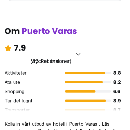
Om
Puerto Varas
7.9
Mycket bra
(86 Recensioner)
Aktiviteter
8.8
Ata ute
8.2
Shopping
6.6
Tar det lugnt
8.9
Transporter
8.7
Sightseeing
8.4
Kolla in vårt utbud av hotell i Puerto Varas . Läs
Kultur
7.5