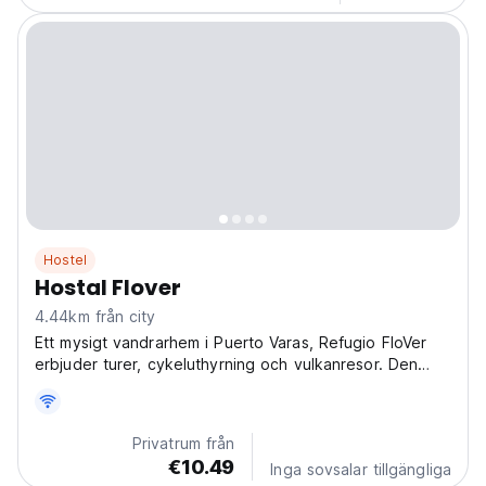
Hostel
Hostal Flover
4.44km från city
Ett mysigt vandrarhem i Puerto Varas, Refugio FloVer
erbjuder turer, cykeluthyrning och vulkanresor. Den
perfekta basen för att utforska Los Lagos och sjön
Llanquihue. (Auto-translated from original language)
Privatrum från
€10.49
Inga sovsalar tillgängliga