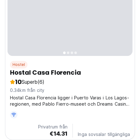
Hostel
Hostal Casa Florencia
10
Superb
(6)
0.34km från city
Hostal Casa Florencia ligger i Puerto Varas i Los Lagos-
regionen, med Pablo Fierro-museet och Dreams Casino
i närheten. Här erbjuds boende med gratis WiFi och
gratis privat parkering.
Privatrum från
€14.31
Inga sovsalar tillgängliga