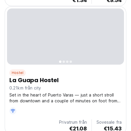
€1.34
€9.54
Hostel
La Guapa Hostel
0.21km från city
Set in the heart of Puerto Varas — just a short stroll
from downtown and a couple of minutes on foot from
the shores of the lake — Hostel Vermont offers an
inviting base for travellers seeking comfort, community
and convenience. Whether you prefer dorm beds...
Privatrum från
Sovesale fra
€21.08
€15.43