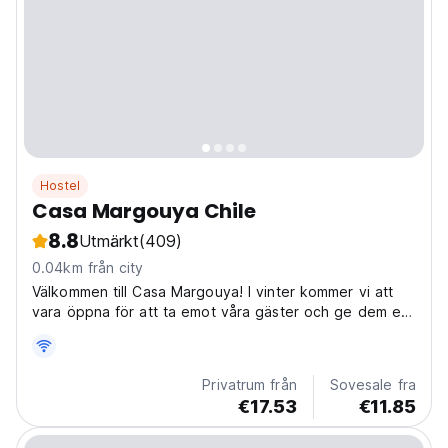
Hostel
Casa Margouya Chile
8.8
Utmärkt
(409)
0.04km från city
Välkommen till Casa Margouya! I vinter kommer vi att
vara öppna för att ta emot våra gäster och ge dem en
möjlighet att upptäcka vår region och njuta av regnet!
Privatrum från
Sovesale fra
€17.53
€11.85