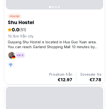
Hostel
Shu Hostel
0.0
(51)
10.1km från city
Guiyang Shu Hostel is located in Hua Guo Yuan area.
You can reach Garland Shopping Mall 10 minutes by
walking. Many expats stay around Hua Guo Yuan for its
värd
convenience. There are great food and bars around
Hua Guo Yuan. Hua Guo Yuan is readily accessible...
Privatrum från
Sovesale fra
€12.97
€7.78