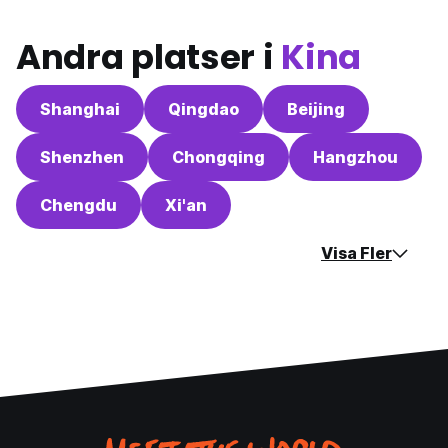
Andra platser i
Kina
Shanghai
Qingdao
Beijing
Shenzhen
Chongqing
Hangzhou
Chengdu
Xi'an
Visa Fler