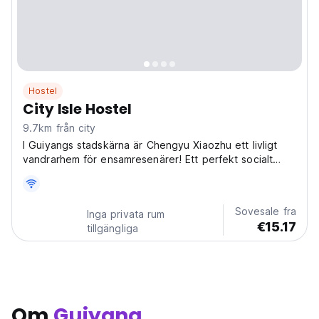
Hostel
City Isle Hostel
9.7km från city
I Guiyangs stadskärna är Chengyu Xiaozhu ett livligt
vandrarhem för ensamresenärer! Ett perfekt socialt
vandrarhem i Guiyang för kulturell utforskning och att
träffa vänner. (Auto-translated from original language)
Sovesale fra
Inga privata rum
€15.17
tillgängliga
Om
Guiyang