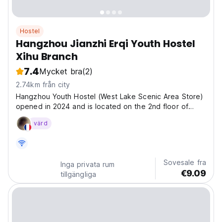
Hostel
Hangzhou Jianzhi Erqi Youth Hostel
Xihu Branch
7.4
Mycket bra
(2)
2.74km från city
Hangzhou Youth Hostel (West Lake Scenic Area Store)
opened in 2024 and is located on the 2nd floor of
Block A, Huahong Building, No.238 Tianmushan Road,
värd
Cuiyuan Street, West Lake District, Hangzhou. The
environment here is elegant and cost-effective,
which...
Sovesale fra
Inga privata rum
€9.09
tillgängliga