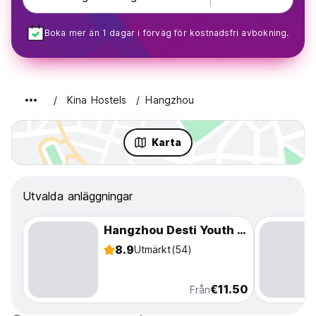
Boka mer än 1 dagar i förväg för kostnadsfri avbokning.
Kina Hostels
Hangzhou
Karta
Utvalda anläggningar
Hangzhou Desti Youth Park Hostel West Lake
8.9
Utmärkt
(54)
€11.50
Från