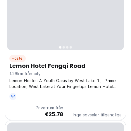
Hostel
Lemon Hotel Fengqi Road
1.26km från city
Lemon Hostel: A Youth Oasis by West Lake 1、 Prime
Location, West Lake at Your Fingertips Lemon Hotel
Hangzhou West Lake Fengqi Road Branch is like a
hidden gem right by West Lake, just a street away.
Imagine this: you open the window and the beautiful
Privatrum från
scenery...
€25.78
Inga sovsalar tillgängliga