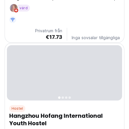
garden, free WiFi and a terrace. The property is
värd
located 2.9 km from Wushan Square, 6.9 km from
Hangzhou East Railway Station and 10 km from
Lingyin...
Privatrum från
€17.73
Inga sovsalar tillgängliga
Hostel
Hangzhou Hofang International
Youth Hostel