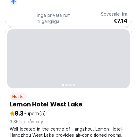
Gongshu-distriktet, med bekväma transportförbindelser
som gör det enkelt att utforska stadens charm. Med...
Sovesale fra
Inga privata rum
€7.14
tillgängliga
Hostel
Lemon Hotel West Lake
9.3
Superb
(5)
3.36km från city
Well located in the centre of Hangzhou, Lemon Hotel-
Hangzhou West Lake provides air-conditioned rooms, a