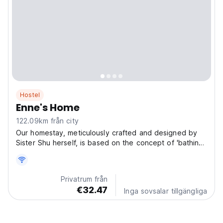
Hostel
Enne's Home
122.09km från city
Our homestay, meticulously crafted and designed by
Sister Shu herself, is based on the concept of 'bathing
the soul.' Each floor features a unique style, allowing
you to choose a decor that resonates with you,
providing a charming homestay experience. Every...
Privatrum från
€32.47
Inga sovsalar tillgängliga