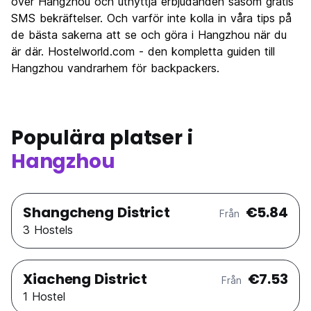
över Hangzhou och utnyttja erbjudanden såsom gratis
Värde för pengarna
8.0
SMS bekräftelser. Och varför inte kolla in våra tips på
de bästa sakerna att se och göra i Hangzhou när du
är där. Hostelworld.com - den kompletta guiden till
Hangzhou vandrarhem för backpackers.
Populära platser i
Hangzhou
Shangcheng District
€5.84
Från
3 Hostels
Xiacheng District
€7.53
Från
1 Hostel