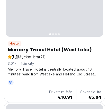
Hostel
Memory Travel Hotel (West Lake)
7.1
Mycket bra
(71)
3.01km från city
Memory Travel Hotel is centrally located about 10
minutes' walk from Westlake and Hefang Old Street.
Excellently located in the center of city, we provide
you with the perfect base for sightseeing by day and
partying by night. All of Hangzhou major hot spots...
Privatrum från
Sovesale fra
€10.91
€5.84