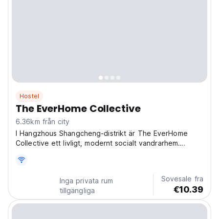
Hostel
The EverHome Collective
6.36km från city
I Hangzhous Shangcheng-distrikt är The EverHome
Collective ett livligt, modernt socialt vandrarhem.
Perfekt för ensamresenärer, det är ett av de bästa
vandrarhemmen i Hangzhou för att träffa likasinnade
utforskare och uppleva Kina. (Auto-translated from
Sovesale fra
Inga privata rum
original...
€10.39
tillgängliga