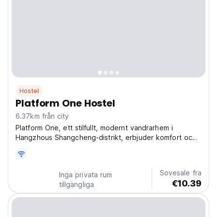
Hostel
Platform One Hostel
6.37km från city
Platform One, ett stilfullt, modernt vandrarhem i
Hangzhous Shangcheng-distrikt, erbjuder komfort och
gemenskap för ensamresenärer. Utforska staden och
skaffa vänner! Det är ett av de bästa vandrarhemmen i
Hangzhou för solo-upptäcktsresande. (Auto-
Sovesale fra
Inga privata rum
translated...
€10.39
tillgängliga