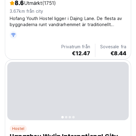
8.6
Utmärkt
(1751)
3.67km från city
Hofang Youth Hostel ligger i Dajing Lane. De flesta av
byggnaderna runt vandrarhemmet är traditionellt
kinesisk stil med grå stenvägg och svart tegeltak.
Privatrum från
Sovesale fra
€12.47
€8.44
Hostel