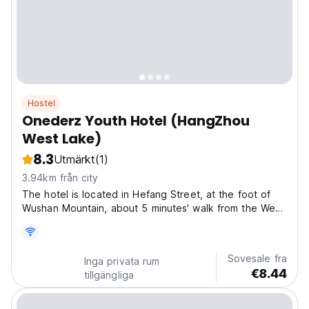
Hostel
Onederz Youth Hotel (HangZhou
West Lake)
8.3
Utmärkt
(1)
3.94km från city
The hotel is located in Hefang Street, at the foot of
Wushan Mountain, about 5 minutes' walk from the West
Lake Scenic Area. It is located in the center of
Hangzhou, surrounded by the Hangzhou Museum
featured snack street, shopping street, and West Lake
Sovesale fra
Inga privata rum
Scenic...
€8.44
tillgängliga