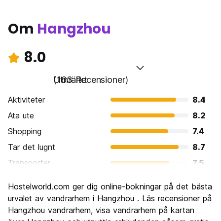
Om
Hangzhou
8.0
Utmärkt
(163 Recensioner)
Aktiviteter
8.4
Ata ute
8.2
Shopping
7.4
Tar det lugnt
8.7
Transporter
7.5
Sightseeing
8.8
Hostelworld.com ger dig online-bokningar på det bästa
Kultur
8.6
urvalet av vandrarhem i Hangzhou . Läs recensioner på
Festa
Hangzhou vandrarhem, visa vandrarhem på kartan
6.8