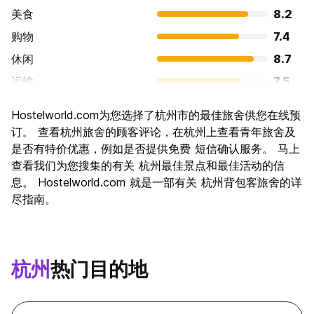
美食
8.2
购物
7.4
休闲
8.7
运输
7.5
景点
8.8
Hostelworld.com为您选择了杭州市的最佳旅舍供您在线预
文化
8.6
订。 查看杭州旅舍的顾客评论，在杭州上查看青年旅舍及
夜生活
是否有特价优惠，例如是否提供免费 短信确认服务。 马上
6.8
查看我们为您搜集的有关 杭州最佳景点和最佳活动的信
物有所值
8.0
息。 Hostelworld.com 就是一部有关 杭州背包客旅舍的详
尽指南。
杭州
热门目的地