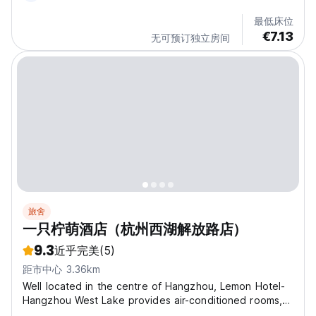
距离3公里，地铁三站就到，杭州站距离3公里，地铁两站就
最低床位
到，西湖文化广场距离1.5公里，地铁两站，50米内有两个公
€7.13
无可预订独立房间
交站台，步行100m即可前往京杭大运河，周边美食娱乐一应
俱全。 本店位于云天财富中心写字楼25—27层，站在房间窗
前，眼前是一望无际的城市景观，可远眺西湖，远处的山峦和
天际线都清晰可见，享受落日景观，这种感觉就像站在云端俯
瞰世界。极目远眺，七彩杭城尽收眼底。27楼大厅有近五百平
方巨型公共区域活动区域由美院设计师精心设计，包含舞台、
游戏专区、阅读学习吧，全景落地玻璃，打造舒适体验。...
旅舍
一只柠萌酒店（杭州西湖解放路店）
9.3
近乎完美
(5)
距市中心 3.36km
Well located in the centre of Hangzhou, Lemon Hotel-
Hangzhou West Lake provides air-conditioned rooms, a
garden, free WiFi and a terrace. The property is