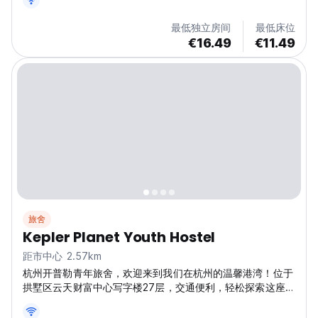
最低独立房间
最低床位
€16.49
€11.49
旅舍
Kepler Planet Youth Hostel
距市中心 2.57km
杭州开普勒青年旅舍，欢迎来到我们在杭州的温馨港湾！位于
拱墅区云天财富中心写字楼27层，交通便利，轻松探索这座城
市的魅力。 景点环绕，交通非常便捷。地铁5号线宝善桥站C
口步行五六分钟。西湖直线距离2公里，地铁三站，杭州东站