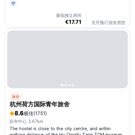
located 2.9 km from Wushan Square, 6.9 km from
Hangzhou East Railway Station and 10 km from
最低独立房间
Lingyin...
€17.71
无可预订宿舍房型
旅舍
杭州荷方国际青年旅舍
8.6
极佳
(1751)
距市中心 3.67km
The hostel is close to the city centre, and within
walking distance of the Hu QingYu Tang TCM museum