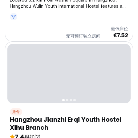
Hangzhou Wulin Youth International Hostel features a
restaurant, bar and free WiFi throughout the property.
You will find a 24-hour front desk at the property.
Guests can store their luggage at the reception...
最低床位
€7.52
无可预订独立房间
旅舍
Hangzhou Jianzhi Erqi Youth Hostel
Xihu Branch
7.4
很好
(2)