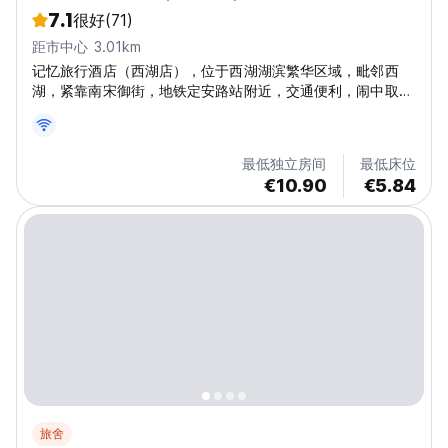
7.1
很好
(71)
距市中心 3.01km
记忆旅行酒店（西湖店），位于西湖湖滨繁华区域，毗邻西
湖，紧靠南宋御街，地铁定安路站附近，交通便利，闹中取
静，是旅途中最安逸的下榻之所。
最低独立房间
最低床位
€10.90
€5.84
旅舍