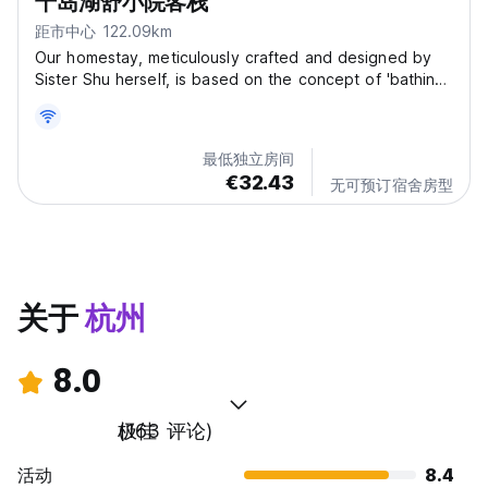
千岛湖舒小院客栈
距市中心 122.09km
Our homestay, meticulously crafted and designed by
Sister Shu herself, is based on the concept of 'bathing
the soul.' Each floor features a unique style, allowing
you to choose a decor that resonates with you,
providing a charming homestay experience. Every...
最低独立房间
€32.43
无可预订宿舍房型
关于
杭州
8.0
极佳
(163 评论)
活动
8.4