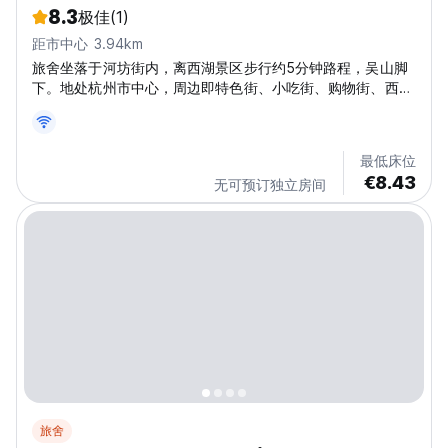
8.3
极佳
(1)
距市中心 3.94km
旅舍坐落于河坊街内，离西湖景区步行约5分钟路程，吴山脚
下。地处杭州市中心，周边即特色街、小吃街、购物街、西湖
风景区，能满足您对吃喝游乐购的所有要求。旅舍距离地铁1
号线定安路C出口、地铁7号线吴山广场站C出口，吴山广场公
交站、吴山广场东公交站不远，交通便利。旅舍为杭州数一数
最低床位
二的大规模青旅，各类设施一应俱全，客房均配备乳胶床垫、
€8.43
无可预订独立房间
空气净化器，是一家以清新简约风格为主题的特色精品青旅，
并坚持以日式的舒适干净整洁作为标准，能满足您游玩、出
差、短期过渡、长期租住的各类需求。本店面向青年群体，
50岁以上勿订！
旅舍