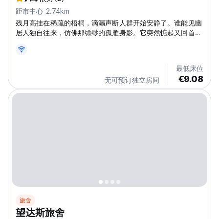
距市中心 2.74km
残月高挂在稀疏的梧桐，滴漏声断人群开始安静了。谁能见幽
居人独自往来，仿佛那缥缈的孤雁身影。它突然惦起又回首匆
匆，心里有恨却无人能懂。它拣遍了寒冷的树枝不肯栖息却躲
到寂寞的沙洲甘愿受苦。但愿拣枝而栖，心有所安。
最低床位
€9.08
无可预订独立房间
旅舍
望达斯旅舍