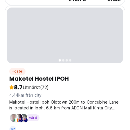
Hostel
Makotel Hostel IPOH
8.7
Utmärkt
(72)
4.44km från city
Makotel Hostel Ipoh Oldtown 200m to Concubine Lane
is located in Ipoh, 6.6 km from AEON Mall Kinta City
and 7.4 km from AEON Mall Ipoh Station 18. The
värd
property is situated 12 km from AEON Mall Klebang, 13
km from Lost World of Tambun and 33 km from