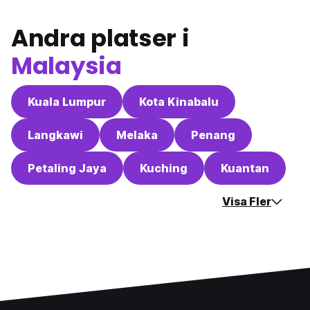
Andra platser i
Malaysia
Kuala Lumpur
Kota Kinabalu
Langkawi
Melaka
Penang
Petaling Jaya
Kuching
Kuantan
Visa Fler