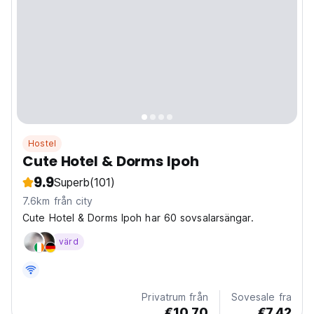
Hostel
Cute Hotel & Dorms Ipoh
9.9
Superb
(101)
7.6km från city
Cute Hotel & Dorms Ipoh har 60 sovsalarsängar.
värd
Privatrum från
Sovesale fra
€10.70
€7.42