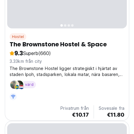
Hostel
The Brownstone Hostel & Space
9.3
Superb
(660)
3.33km från city
The Brownstone Hostel ligger strategiskt i hjärtat av
staden Ipoh, stadsparken, lokala matar, nära basaren,
söndagsloppmarknaden, nattliv och kulturer ligger inom
värd
gångavstånd med enkel tillgång till kollektivtrafik. The
Brownstone Hostel är ett historiskt...
Privatrum från
Sovesale fra
€10.17
€11.80