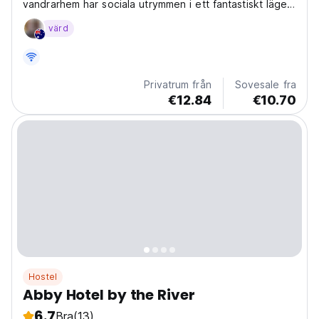
vandrarhem har sociala utrymmen i ett fantastiskt läge.
Upptäck lokal mat och historia, eller utforska naturen.
värd
Perfekt för ensamresor! (Auto-translated from original
language)
Privatrum från
Sovesale fra
€12.84
€10.70
Hostel
Abby Hotel by the River
6.7
Bra
(13)