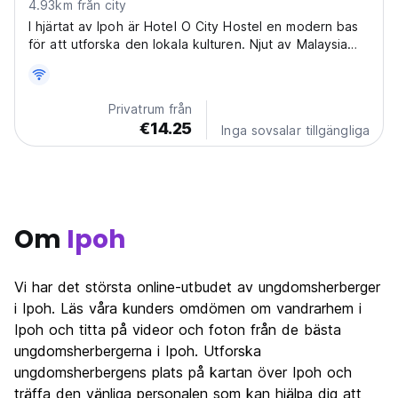
4.93km från city
I hjärtat av Ipoh är Hotel O City Hostel en modern bas
för att utforska den lokala kulturen. Njut av Malaysia
med komfort, gemenskap och kulinariska läckerheter
på detta vandrarhem. (Auto-translated from original
language)
Privatrum från
€14.25
Inga sovsalar tillgängliga
Om
Ipoh
Vi har det största online-utbudet av ungdomsherberger
i Ipoh. Läs våra kunders omdömen om vandrarhem i
Ipoh och titta på videor och foton från de bästa
ungdomsherbergerna i Ipoh. Utforska
ungdomsherbergens plats på kartan över Ipoh och
träffa den vänliga personalen som kan hjälpa dig att