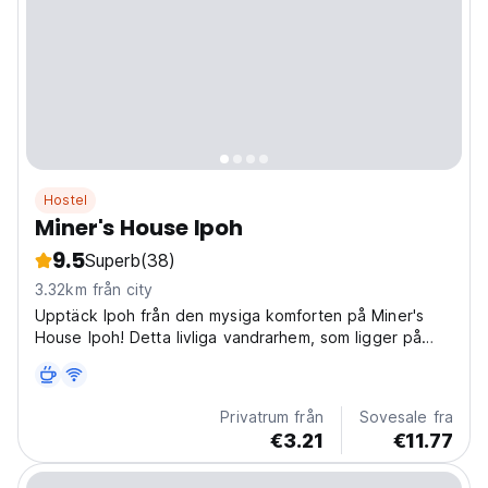
Hostel
Miner's House Ipoh
9.5
Superb
(38)
3.32km från city
Upptäck Ipoh från den mysiga komforten på Miner's
House Ipoh! Detta livliga vandrarhem, som ligger på
145 Jalan Raja Musa Aziz, är din perfekta bas för att
utforska allt som Ipoh har att erbjuda. Föreställ dig en
stilfull och social atmosfär där du kan träffa...
Privatrum från
Sovesale fra
€3.21
€11.77