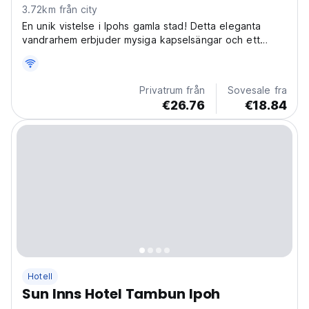
3.72km från city
En unik vistelse i Ipohs gamla stad! Detta eleganta
vandrarhem erbjuder mysiga kapselsängar och ett
dubbelrum i loftstil. Njut av konst, turer och sociala
evenemang för ensamresenärer. (Auto-translated from
original language)
Privatrum från
Sovesale fra
€26.76
€18.84
Hotell
Sun Inns Hotel Tambun Ipoh