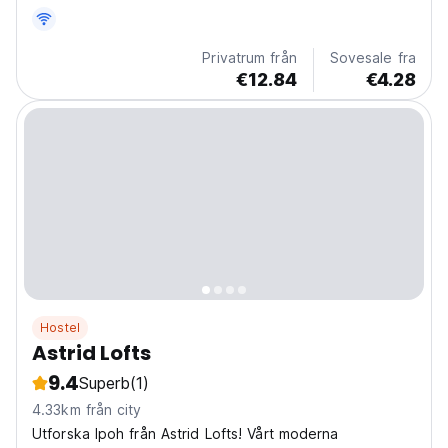
Hostel guidar dig att resa och leva som en lokal.
Privatrum från
Sovesale fra
€12.84
€4.28
Hostel
Astrid Lofts
9.4
Superb
(1)
4.33km från city
Utforska Ipoh från Astrid Lofts! Vårt moderna