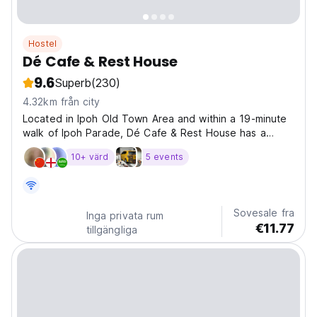
Hostel
Dé Cafe & Rest House
9.6
Superb
(230)
4.32km från city
Located in Ipoh Old Town Area and within a 19-minute
walk of Ipoh Parade, Dé Cafe & Rest House has a
restaurant, non-smoking rooms, and free WiFi
10+ värd
5 events
throughout the property. The property is around 7.1
miles from Lost World of Tambun, 23 miles from
Tempurung...
Sovesale fra
Inga privata rum
€11.77
tillgängliga