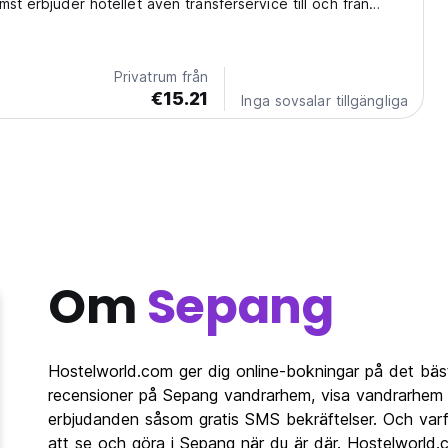
st erbjuder hotellet även transferservice till och från
lygplatser och F1-banan.
Privatrum från
€15.21
Inga sovsalar tillgängliga
Om
Sepang
Hostelworld.com ger dig online-bokningar på det bäs
recensioner på Sepang vandrarhem, visa vandrarhem 
erbjudanden såsom gratis SMS bekräftelser. Och varfö
att se och göra i Sepang när du är där. Hostelworld.