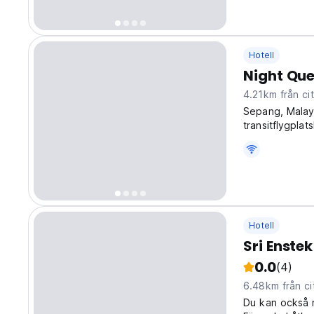
Hotell
Night Que
4.21km från ci
Sepang, Malay
transitflygplat
budgethotelle
translated fro
Hotell
Sri Enstek
0.0
(4)
6.48km från ci
Du kan också n