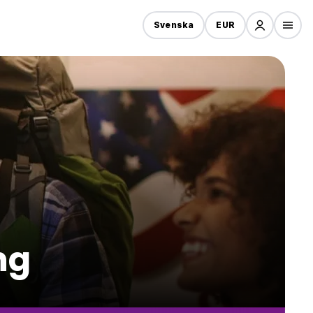
Svenska
EUR
ng