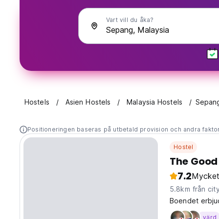
Vart vill du åka?
Hostels
Asien Hostels
Malaysia Hostels
Sepan
Positioneringen baseras på utbetald provision och andra fakto
Hostel
The Good
7.2
Mycket
5.8km från cit
Boendet erbjud
värd