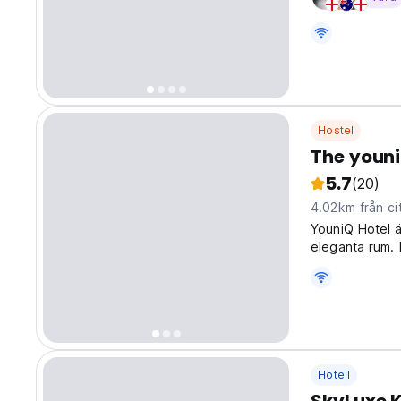
Hostel
The youni
5.7
(20)
4.02km från ci
YouniQ Hotel ä
eleganta rum. 
för gästerna.
Hotell