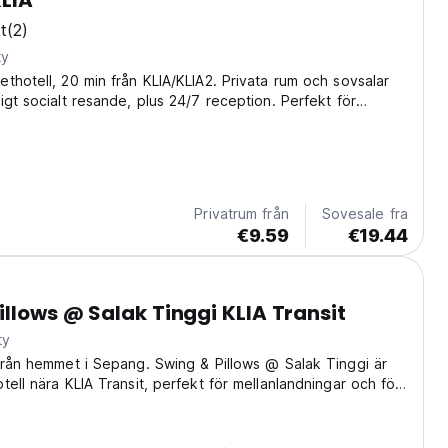
LIA
t
(2)
ty
thotell, 20 min från KLIA/KLIA2. Privata rum och sovsalar
igt socialt resande, plus 24/7 reception. Perfekt för
 resa. (Auto-translated from original language)
Privatrum från
Sovesale fra
€9.59
€19.44
illows @ Salak Tinggi KLIA Transit
ty
från hemmet i Sepang. Swing & Pillows @ Salak Tinggi är
tell nära KLIA Transit, perfekt för mellanlandningar och för
andar Baru Salak Tinggi. (Auto-translated from original