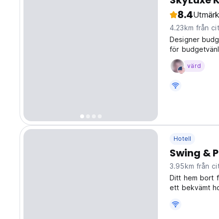
SkyLuxe K
8.4
Utmärk
4.23km från ci
Designer budge
för budgetvänl
backpackers på
värd
Hotell
Swing & P
3.95km från ci
Ditt hem bort 
ett bekvämt ho
att utforska B
language)