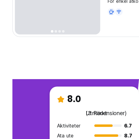
För enkel åtkom
hotellet till f
8.0
Utmärkt
(3 Recensioner)
Aktiviteter
6.7
Ata ute
8.7