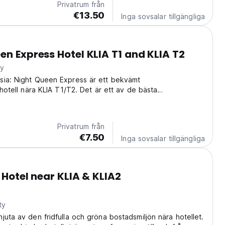
Privatrum från
€13.50
Inga sovsalar tillgängliga
en Express Hotel KLIA T1 and KLIA T2
ty
sia: Night Queen Express är ett bekvämt
shotell nära KLIA T1/T2. Det är ett av de bästa
n i Sepang för ensamresenärer och äventyrare. (Auto-
m original language)
Privatrum från
€7.50
Inga sovsalar tillgängliga
 Hotel near KLIA & KLIA2
ty
juta av den fridfulla och gröna bostadsmiljön nära hotellet.