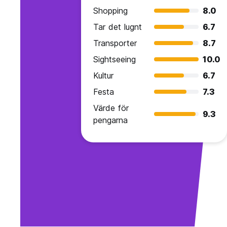
Shopping
8.0
Tar det lugnt
6.7
Transporter
8.7
Sightseeing
10.0
Kultur
6.7
Festa
7.3
Värde för
9.3
pengarna