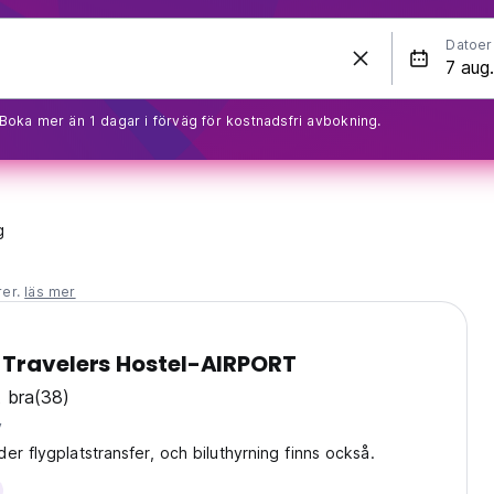
Datoer
Boka mer än 1 dagar i förväg för kostnadsfri avbokning.
g
rer.
läs mer
 Travelers Hostel-AIRPORT
 bra
(38)
y
er flygplatstransfer, och biluthyrning finns också.