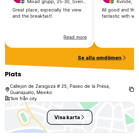
Mixad grupp, 25-30, Sverige
Kvinde, 31
Great place, especially the view
All good and the
and the breakfast!
fantastic with wo
Read more
Se alla omdömen
Plats
Callejon de Zaragoza # 25, Paseo de la Presa,
Guanajuato, Mexiko
1km från city
Visa karta