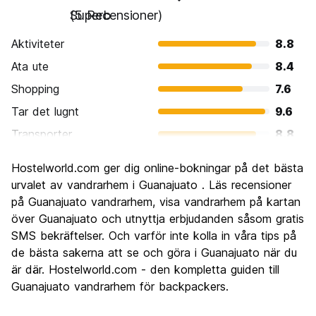
Superb
(5 Recensioner)
Aktiviteter
8.8
Ata ute
8.4
Shopping
7.6
Tar det lugnt
9.6
Transporter
8.8
Sightseeing
9.6
Hostelworld.com ger dig online-bokningar på det bästa
Kultur
9.6
urvalet av vandrarhem i Guanajuato . Läs recensioner
Festa
på Guanajuato vandrarhem, visa vandrarhem på kartan
9.6
över Guanajuato och utnyttja erbjudanden såsom gratis
Värde för pengarna
10.0
SMS bekräftelser. Och varför inte kolla in våra tips på
de bästa sakerna att se och göra i Guanajuato när du
är där. Hostelworld.com - den kompletta guiden till
Guanajuato vandrarhem för backpackers.