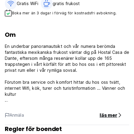
Gratis WiFi
gratis frukost‎
Boka mer än 3 dagar i förväg för kostnadsfri avbokning.
Om
En underbar panoramautsikt och vår numera berömda
fantastiska mexikanska frukost väntar dig på Hostal Casa de
Dante, eftersom många resenärer kollar upp de 165
trappstegen i vårt körfält för att bo hos oss i ett pittoreskt
privat rum eller i vår rymliga sovsal.
Förutom bra service och komfort hittar du hos oss tvätt,
internet Wifi, kök, turer och turistinformation ... Vänner och
kultur
Ingen tvättservice.
läs mer
Anmäla
Incheckning: kl. 14.00 - 24.00
Utcheckning: kl. 12.30
Regler för boendet