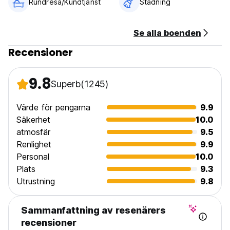
Rundresa/Kundtjänst
Städning
Se alla boenden
Recensioner
9.8
Superb
(1245)
Värde för pengarna
9.9
Säkerhet
10.0
atmosfär
9.5
Renlighet
9.9
Personal
10.0
Plats
9.3
Utrustning
9.8
Sammanfattning av resenärers
recensioner