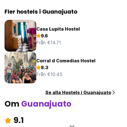
Fler hostels i Guanajuato
Casa Lupita Hostel
9.6
Från €14.71
Corral d Comedias Hostel
8.3
Från €10.45
Se alla Hostels i Guanajuato
Om
Guanajuato
9.1