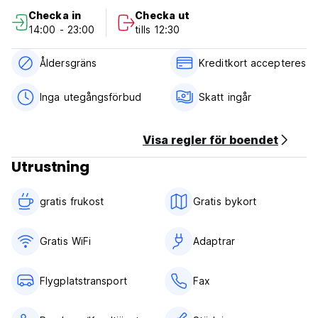
Viktigt: På grund av vårt läge är vårt vandrarhem inte
Checka in
Checka ut
lämpligt för barn, äldre och personer med rörelseproblem
14:00 - 23:00
tills 12:30
(Auto-translated from original language)
Åldersgräns
Kreditkort accepteres
Inga utegångsförbud
Skatt ingår
Visa regler för boendet
Utrustning
gratis frukost‎
Gratis bykort
Gratis WiFi
Adaptrar
Flygplatstransport
Fax