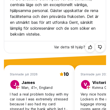
centrala läge och sin exceptionellt vänliga,
hjälpsamma personal. Gäster uppskattar de rena
faciliteterna och den prisvärda frukosten. Det är
en utmärkt bas för att utforska Gent, särskilt
lämplig för soloresenärer och de som söker en
bekväm vistelse.
Var detta till hjälp?
10
Stannade juli 2026
Stannade juni 2026
James
Victoria
J
V
Man, 41+, England
I had a real problem today with my
Very nice hostel w
car issue l was extremely stressed
Lockers in the r
because l aso had my card
luggage storage 
stopped by the bank which led to
rooms were clean