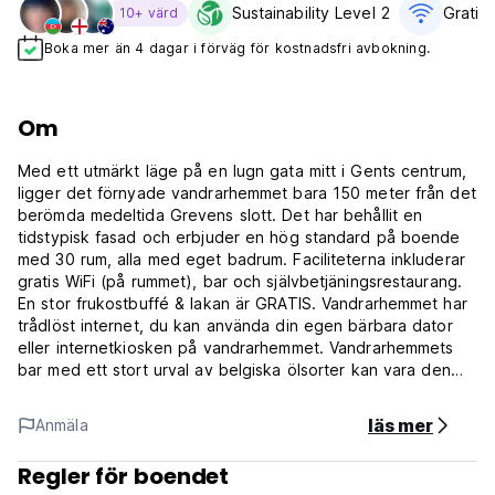
Sustainability Level 2
Gratis 
10+ värd
Boka mer än 4 dagar i förväg för kostnadsfri avbokning.
Om
Med ett utmärkt läge på en lugn gata mitt i Gents centrum,
ligger det förnyade vandrarhemmet bara 150 meter från det
berömda medeltida Grevens slott. Det har behållit en
tidstypisk fasad och erbjuder en hög standard på boende
med 30 rum, alla med eget badrum. Faciliteterna inkluderar
gratis WiFi (på rummet), bar och självbetjäningsrestaurang.
En stor frukostbuffé & lakan är GRATIS. Vandrarhemmet har
trådlöst internet, du kan använda din egen bärbara dator
eller internetkiosken på vandrarhemmet. Vandrarhemmets
bar med ett stort urval av belgiska ölsorter kan vara den
perfekta utgångspunkten för att upptäcka denna stad med
55 000 studenter.
läs mer
Anmäla
Det finns alltid något att göra. Museer, pubar, butiker,
Regler för boendet
restauranger, teatrar ... ligger alla inom gångavstånd.