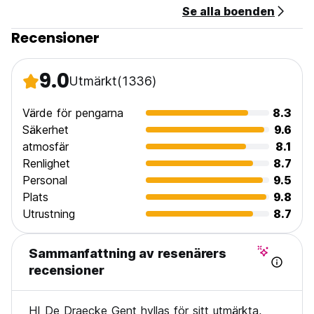
Se alla boenden
Recensioner
9.0
Utmärkt
(1336)
Värde för pengarna
8.3
Säkerhet
9.6
atmosfär
8.1
Renlighet
8.7
Personal
9.5
Plats
9.8
Utrustning
8.7
Sammanfattning av resenärers
recensioner
HI De Draecke Gent hyllas för sitt utmärkta,