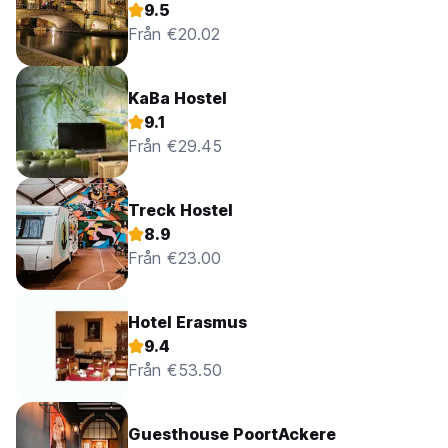
9.5
Från €20.02
KaBa Hostel
9.1
Från €29.45
Treck Hostel
8.9
Från €23.00
Hotel Erasmus
9.4
Från €53.50
Guesthouse PoortAckere