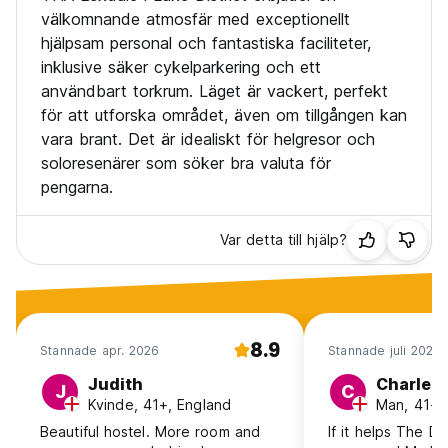
välkomnande atmosfär med exceptionellt
hjälpsam personal och fantastiska faciliteter,
inklusive säker cykelparkering och ett
användbart torkrum. Läget är vackert, perfekt
för att utforska området, även om tillgången kan
vara brant. Det är idealiskt för helgresor och
soloresenärer som söker bra valuta för
pengarna.
Var detta till hjälp?
8.9
Stannade apr. 2026
Stannade juli 2025
Judith
Charles
J
C
Kvinde, 41+, England
Man, 41+,
Beautiful hostel. More room and
If it helps The Drying room was