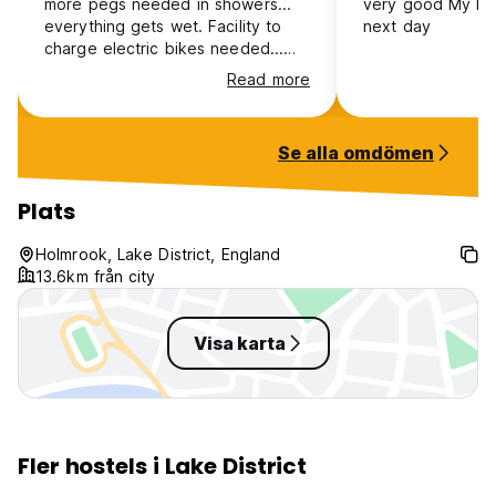
more pegs needed in showers...
very good My boots were dry
everything gets wet. Facility to
next day
charge electric bikes needed...
maybe put electricity into bike
Read more
shed.
Se alla omdömen
Plats
Holmrook, Lake District, England
13.6km från city
Visa karta
Fler hostels i Lake District