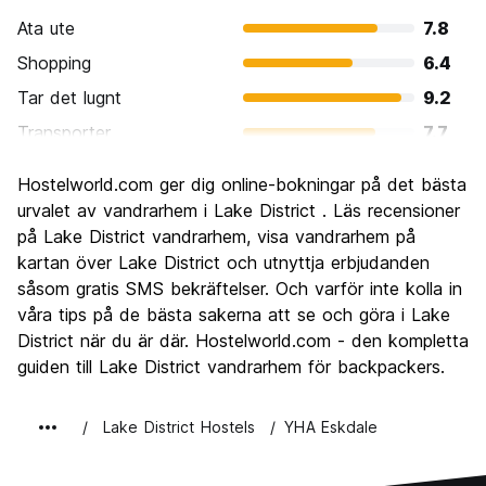
Ata ute
7.8
Shopping
6.4
Tar det lugnt
9.2
Transporter
7.7
Sightseeing
9.3
Hostelworld.com ger dig online-bokningar på det bästa
Kultur
8.1
urvalet av vandrarhem i Lake District . Läs recensioner
Festa
på Lake District vandrarhem, visa vandrarhem på
5.7
kartan över Lake District och utnyttja erbjudanden
Värde för pengarna
7.9
såsom gratis SMS bekräftelser. Och varför inte kolla in
våra tips på de bästa sakerna att se och göra i Lake
District när du är där. Hostelworld.com - den kompletta
guiden till Lake District vandrarhem för backpackers.
Lake District Hostels
YHA Eskdale