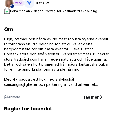
Gratis WiFi
värd
Boka mer än 2 dagar i förväg för kostnadsfri avbokning.
Om
Lugn, tystnad och några av de mest robusta vyerna överallt
i Storbritannien: din belöning för att du väljer detta
bergsgömställe för ditt nästa äventyr i Lake District.
Upptäck stora och små varelser i vandrarhemmets 15 hektar
stora trädgård som har sin egen naturstig och fågelgömma.
Det är också en kort promenad från några fantastiska pubar
för en lite annorlunda form av underhållning.
Med 47 bäddar, ett kök med självhushåll,
campingmöjligheter och parkering är vandrarhemmet
välutrustat för att möta dina behov. Dessutom är YHA
Eskdale ett miljövänligt vandrarhem och använder förnybar
läs mer
Anmäla
energi i form av en biomassapanna och solpaneler.
Regler för boendet
Området är perfekt för vandrare, med massor av fantastiska