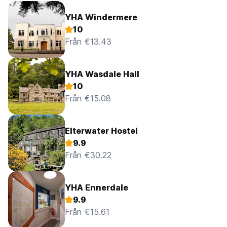
YHA Windermere
10
Från €13.43
YHA Wasdale Hall
10
Från €15.08
Elterwater Hostel
9.9
Från €30.22
YHA Ennerdale
9.9
Från €15.61