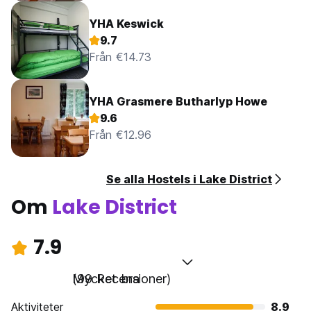
YHA Keswick
9.7
Från €14.73
YHA Grasmere Butharlyp Howe
9.6
Från €12.96
Se alla Hostels i Lake District
Om
Lake District
7.9
Mycket bra
(99 Recensioner)
Aktiviteter
8.9