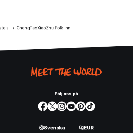
stels
ChengTaoXiaoZhu Folk Inn
Följ oss på
Svenska
EUR