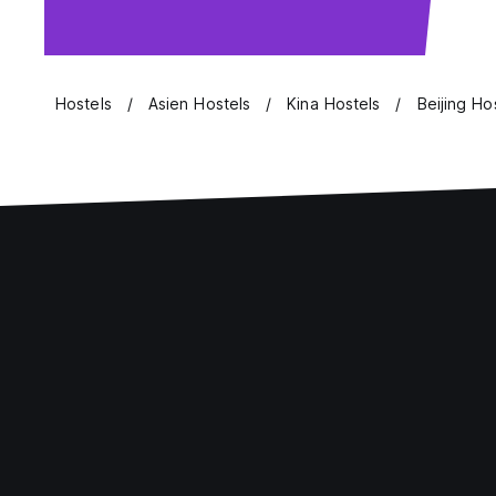
Hostels
Asien Hostels
Kina Hostels
Beijing Ho