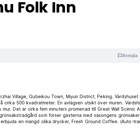
 Folk Inn
Anmäla
rzhai Village, Gubeikou Town, Miyun District, Peking. Värdshuset 
på cirka 500 kvadratmeter. En avlägsen utsikt över muren. Värdsh
 mur. Det är cirka fem minuters promenad till Great Wall Scenic A
 grönsaksträdgård som förser gästerna med säsongens grönsaker
 erbjuda en mängd olika drycker, Fresh Ground Coffee. (Auto-tra