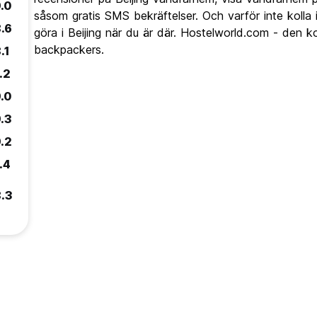
.0
såsom gratis SMS bekräftelser. Och varför inte kolla
.6
göra i Beijing när du är där. Hostelworld.com - den ko
backpackers.
.1
.2
.0
.3
.2
.4
.3