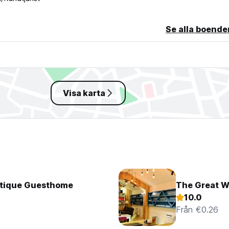
Se alla boende
Visa karta
utique Guesthome
The Great W
10.0
Från €0.26