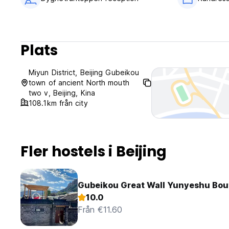
Plats
Miyun District, Beijing Gubeikou
town of ancient North mouth
two v, Beijing, Kina
108.1km från city
Fler hostels i Beijing
Gubeikou Great Wall Yunyeshu Bo
10.0
Från €11.60