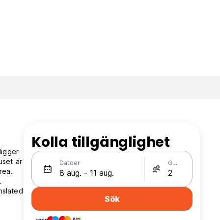
Kolla tillgänglighet
ligger
uset är
Datoer
Gäster
rea.
.
nslated
Sök