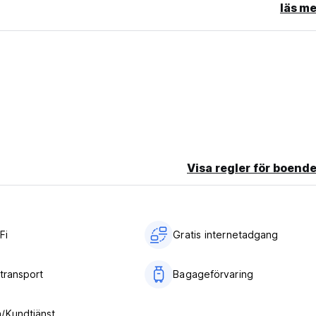
läs me
Visa regler för boende
Fi
Gratis internetadgang
stransport
Bagageförvaring
/Kundtjänst