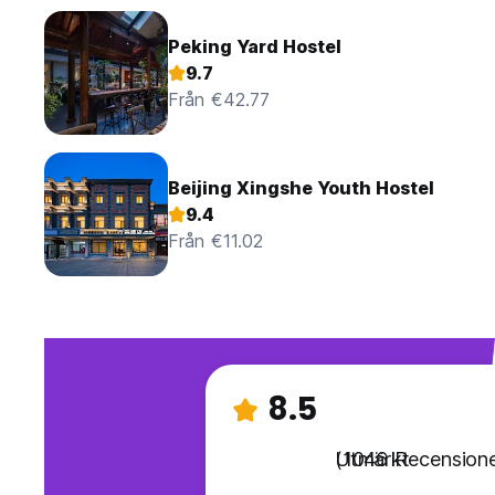
Peking Yard Hostel
9.7
Från €42.77
Beijing Xingshe Youth Hostel
9.4
Från €11.02
8.5
Utmärkt
(1046 Recensione