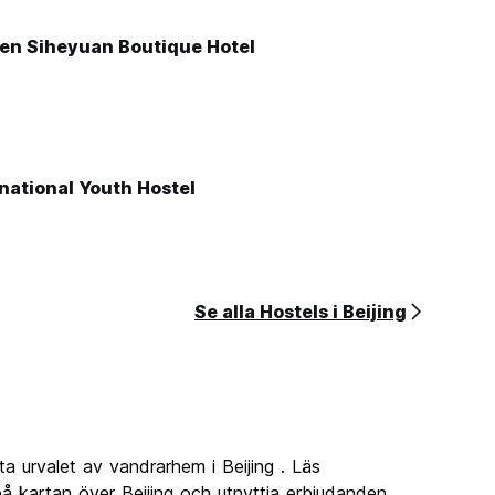
en Siheyuan Boutique Hotel
national Youth Hostel
Se alla Hostels i Beijing
a urvalet av vandrarhem i Beijing . Läs
å kartan över Beijing och utnyttja erbjudanden