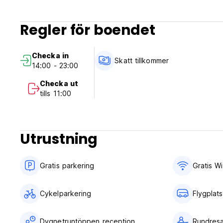
Regler för boendet
Checka in
Skatt tillkommer
14:00 - 23:00
Checka ut
tills 11:00
Utrustning
Gratis parkering
Gratis Wi
Cykelparkering
Flygplat
Dygnetruntöppen reception
Rundresa