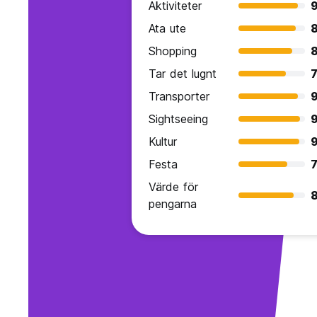
Aktiviteter
9
Ata ute
8
Shopping
8
Tar det lugnt
7
Transporter
9
Sightseeing
9
Kultur
9
Festa
7
Värde för
8
pengarna