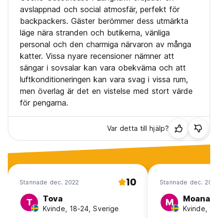
avslappnad och social atmosfär, perfekt för
backpackers. Gäster berömmer dess utmärkta
läge nära stranden och butikerna, vänliga
personal och den charmiga närvaron av många
katter. Vissa nyare recensioner nämner att
sängar i sovsalar kan vara obekväma och att
luftkonditioneringen kan vara svag i vissa rum,
men överlag är det en vistelse med stort värde
för pengarna.
Var detta till hjälp?
10
Stannade dec. 2022
Stannade dec. 201
Tova
Moana
T
M
Kvinde, 18-24, Sverige
Kvinde, 18