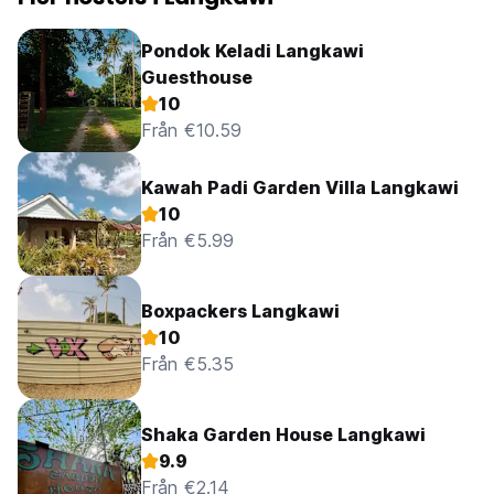
Pondok Keladi Langkawi
Guesthouse
10
Från €10.59
Kawah Padi Garden Villa Langkawi
10
Från €5.99
Boxpackers Langkawi
10
Från €5.35
Shaka Garden House Langkawi
9.9
Från €2.14