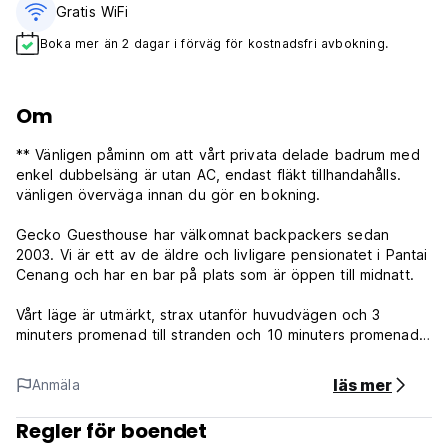
Gratis WiFi
Boka mer än 2 dagar i förväg för kostnadsfri avbokning.
Om
** Vänligen påminn om att vårt privata delade badrum med
enkel dubbelsäng är utan AC, endast fläkt tillhandahålls.
vänligen överväga innan du gör en bokning.
Gecko Guesthouse har välkomnat backpackers sedan
2003. Vi är ett av de äldre och livligare pensionatet i Pantai
Cenang och har en bar på plats som är öppen till midnatt.
Vårt läge är utmärkt, strax utanför huvudvägen och 3
minuters promenad till stranden och 10 minuters promenad
till Cenang Mall.
läs mer
Anmäla
Vår bästa tillgång är det vackra tropiska trädgårdsområdet
där man kan koppla av, läsa en bok, spela online eller helt
Regler för boendet
enkelt byta historier med medresenärer och få nya vänner.