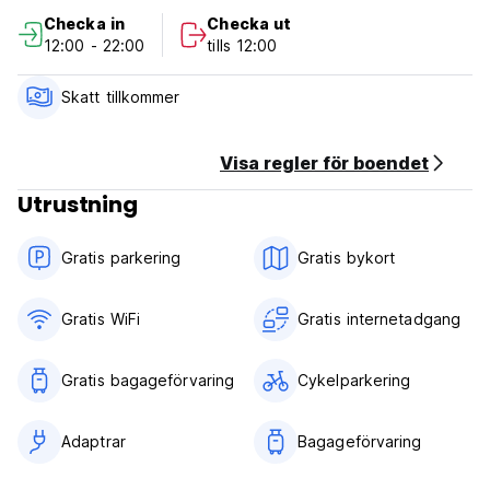
Vi erbjuder olika typer av boende för att passa din budget
Checka in
Checka ut
från sovsalar till luftkonditionerade rum och har dubbel- och
12:00 - 22:00
tills 12:00
tvåbäddsrum tillgängliga.
Fastighetspolicy och villkor:
Skatt tillkommer
1. Avbokningsregler: Minst 1 dag i förväg för gratis
avbokning.
Visa regler för boendet
2. Incheckning från kl. 12.00 till 23.00.
Utrustning
3. Utcheckning före kl. 12.00.
4. Betalning endast kontant vid ankomst.
5. Receptionens öppettider 09:00-23:00.
Gratis parkering
Gratis bykort
Gratis WiFi
Gratis internetadgang
Gratis bagageförvaring
Cykelparkering
Adaptrar
Bagageförvaring