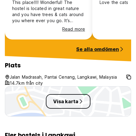
This place!!!! Wonderful! The
Love the cats
hostel is located in great nature
and you have trees & cats around
you where ever you go. It’s
amazing. Staff is wonderful. Thank
Read more
you Cheif & Kinn, you are
amazing! I will definitely go back
and recommended to everyone
Se alla omdömen
that’s going to langkawi. Thank
you!
Plats
Jalan Madrasah, Pantai Cenang, Langkawi, Malaysia
14.7km från city
Visa karta
Fler hostels i Langkawi