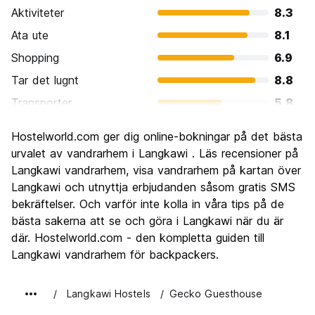
Aktiviteter
8.3
Ata ute
8.1
Shopping
6.9
Tar det lugnt
8.8
Transporter
5.8
Sightseeing
7.5
Hostelworld.com ger dig online-bokningar på det bästa
Kultur
6.8
urvalet av vandrarhem i Langkawi . Läs recensioner på
Festa
Langkawi vandrarhem, visa vandrarhem på kartan över
6.7
Langkawi och utnyttja erbjudanden såsom gratis SMS
Värde för pengarna
7.5
bekräftelser. Och varför inte kolla in våra tips på de
bästa sakerna att se och göra i Langkawi när du är
där. Hostelworld.com - den kompletta guiden till
Langkawi vandrarhem för backpackers.
Langkawi Hostels
Gecko Guesthouse