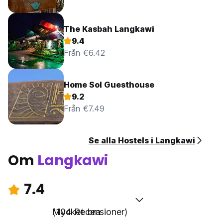
The Kasbah Langkawi
9.4
Från €6.42
Home Sol Guesthouse
9.2
Från €7.49
Se alla Hostels i Langkawi
Om
Langkawi
7.4
Mycket bra
(104 Recensioner)