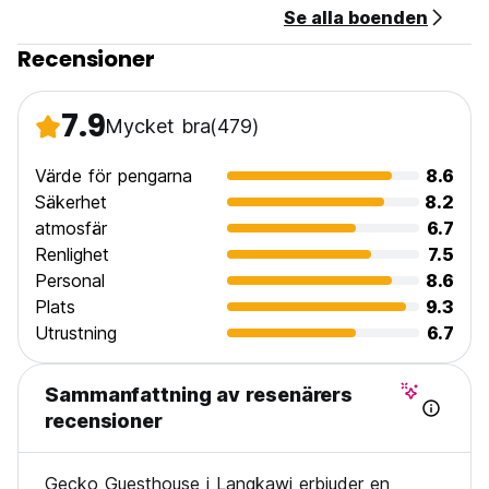
Se alla boenden
Recensioner
7.9
Mycket bra
(479)
Värde för pengarna
8.6
Säkerhet
8.2
atmosfär
6.7
Renlighet
7.5
Personal
8.6
Plats
9.3
Utrustning
6.7
Sammanfattning av resenärers
recensioner
Gecko Guesthouse i Langkawi erbjuder en