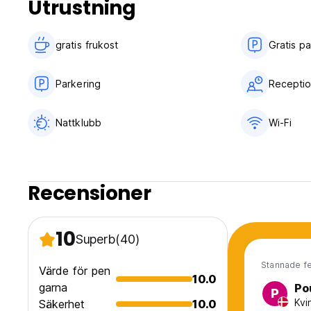
Utrustning
gratis frukost‎
Gratis p
Parkering
Receptio
Nattklubb
Wi-Fi
Recensioner
10
Superb
(40)
Stannade f
Värde för pen
10.0
garna
Po
P
Kvi
Säkerhet
10.0