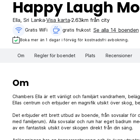
Happy Laugh Mo
Ella
,
Sri Lanka
Visa karta
2.63km från city
Se alla 14 boenden
Gratis WiFi
gratis frukost‎
Boka mer än 1 dagar i förväg för kostnadsfri avbokning.
Om
Regler för boendet
Plats
Recensioner
Om
Chambers Ella är ett vänligt och familjärt vandrarhem, beläge
Ellas centrum och erbjuder en magnifik utsikt över skog, b
Det erbjuder ett brett utbud av boende, från sovsalar för dam
med familjerum). Alla sovsalar och rum har eget badrum med 
av en fantastisk utsikt över skogen direkt från din säng.