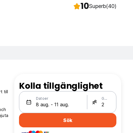
10
Superb
(40)
Kolla tillgänglighet
 till
Datoer
Gäster
 och
njuta
Sök