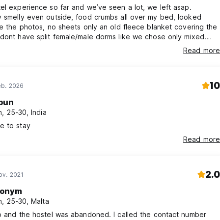
el experience so far and we’ve seen a lot, we left asap.
 smelly even outside, food crumbs all over my bed, looked
ke the photos, no sheets only an old fleece blanket covering the
dont have split female/male dorms like we chose only mixed.
guy greeting us seemed way high/drunk/both. Owner was kinda
Read more
ave us no trouble leaving so that’s a plus if I’d give them one.
10
eb. 2026
pun
, 25-30, India
e to stay
Read more
2.0
ov. 2021
onym
, 25-30, Malta
p and the hostel was abandoned. I called the contact number