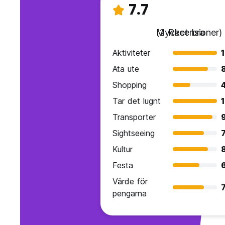
7.7
Mycket bra
(2 Recensioner)
Aktiviteter
Ata ute
Shopping
Tar det lugnt
Transporter
Sightseeing
7
Kultur
Festa
Värde för
7
pengarna