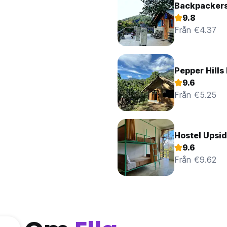
Backpackers
9.8
Från €4.37
Pepper Hills
9.6
Från €5.25
Hostel Upsid
9.6
Från €9.62