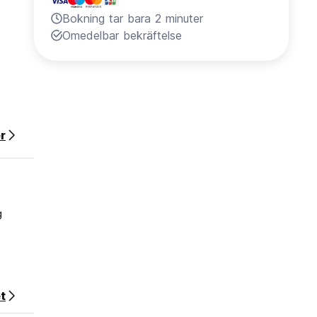
Bokning tar bara 2 minuter
Omedelbar bekräftelse
r
g
t