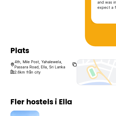
and was i
expect a fu
Plats
4th, Mile Post, Yahalewela,
Passara Road, Ella, Sri Lanka
2.6km från city
Fler hostels i Ella