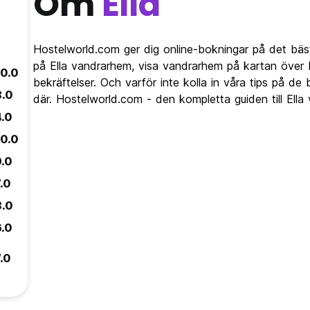
Om
Ella
Hostelworld.com ger dig online-bokningar på det bäst
på Ella vandrarhem, visa vandrarhem på kartan över 
10.0
bekräftelser. Och varför inte kolla in våra tips på de
8.0
där. Hostelworld.com - den kompletta guiden till Ell
4.0
10.0
9.0
.0
8.0
6.0
.0