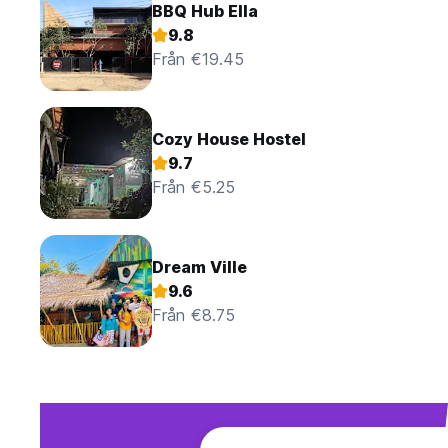
BBQ Hub Ella
9.8
Från €19.45
Cozy House Hostel
9.7
Från €5.25
Dream Ville
9.6
Från €8.75