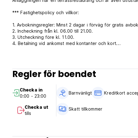
Anläggningen har en terrassrestaurang och är även utrustad
*** Fastighetspolicy och villkor:
1. Avbokningsregler: Minst 2 dagar i förväg för gratis avbok
2. Incheckning från kl. 06.00 till 21.00.
3. Utcheckning före kl. 11.00.
4. Betalning vid ankomst med kontanter och kort.
5. 1% skatt ingår ej.
6. Frukost ingår. andra måltider oss 3$ (lunch eller middag)
7. Receptionens öppettider 06:00-21:00. (Auto-translated f
Regler för boendet
Checka in
Barnvänligt
Kreditkort acce
0:00 - 23:00
Checka ut
Skatt tillkommer
tills