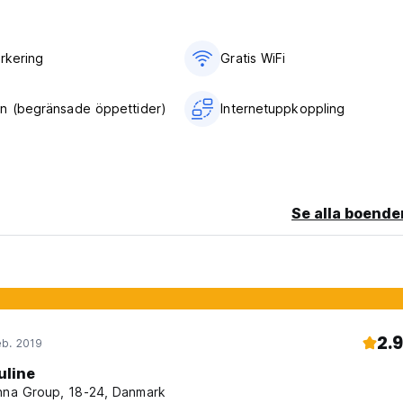
arkering
Gratis WiFi
n (begränsade öppettider)
Internetuppkoppling
Se alla boende
2.9
eb. 2019
uline
nna Group, 18-24, Danmark