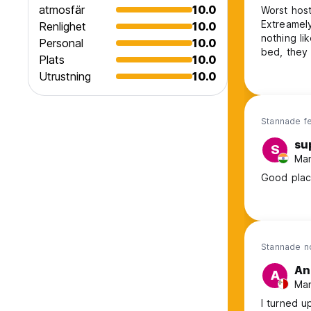
atmosfär
10.0
Worst host
Extreamely
Renlighet
10.0
nothing li
Personal
10.0
bed, they 
Plats
10.0
Plus the 
Utrustning
10.0
nice and g
Stannade f
su
S
Man
Good plac
Stannade n
An
A
Man
I turned u