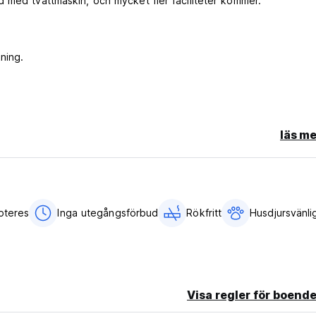
 med tvättmaskin, och mycket fler faciliteter kommer.
ning.
.
läs me
rom original language)
pteres
Inga utegångsförbud
Rökfritt
Husdjursvänli
Visa regler för boende