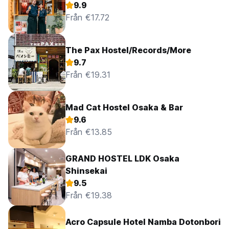
9.9
Från €17.72
The Pax Hostel/Records/More
9.7
Från €19.31
Mad Cat Hostel Osaka & Bar
9.6
Från €13.85
GRAND HOSTEL LDK Osaka
Shinsekai
9.5
Från €19.38
Acro Capsule Hotel Namba Dotonbori