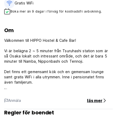
Gratis WiFi
Boka mer än 9 dagar i förväg för kostnadsfri avbokning.
Om
Välkommen till HIPPO Hostel & Cafe Bar!
Vi är belägna 2 ~ 5 minuter från Tsuruhashi station som är
så Osaka lokalt och intressant område, och det är bara 5
minuter till Namba, Nipponbashi och Tennoji.
Det finns ett gemensamt kök och en gemensam lounge
samt gratis WiFi i alla utrymmen. Inne i pensionatet finns
även familjerum.
När du väl ser våra coola rum och en cafébar blir du helt
klart kär;)
läs mer
Anmäla
Supertrevlig personal väntar på att du kommer! Skål!!
Regler för boendet
== Villkor och policyer ==