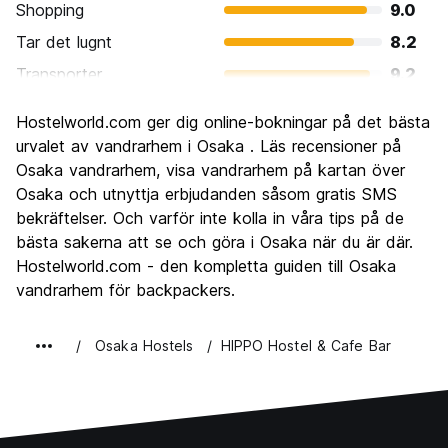
Shopping
9.0
Tar det lugnt
8.2
Transporter
9.2
Sightseeing
8.4
Hostelworld.com ger dig online-bokningar på det bästa
Kultur
8.4
urvalet av vandrarhem i Osaka . Läs recensioner på
Festa
Osaka vandrarhem, visa vandrarhem på kartan över
8.5
Osaka och utnyttja erbjudanden såsom gratis SMS
Värde för pengarna
8.4
bekräftelser. Och varför inte kolla in våra tips på de
bästa sakerna att se och göra i Osaka när du är där.
Hostelworld.com - den kompletta guiden till Osaka
vandrarhem för backpackers.
Osaka Hostels
HIPPO Hostel & Cafe Bar