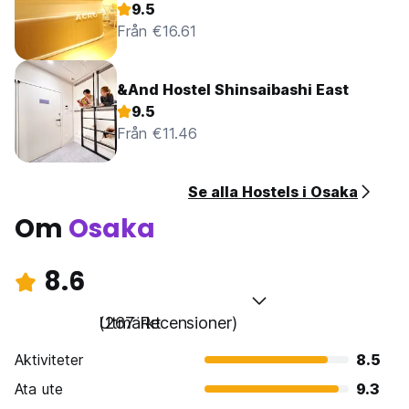
9.5
Från €16.61
&And Hostel Shinsaibashi East
9.5
Från €11.46
Se alla Hostels i Osaka
Om
Osaka
8.6
Utmärkt
(267 Recensioner)
Aktiviteter
8.5
Ata ute
9.3