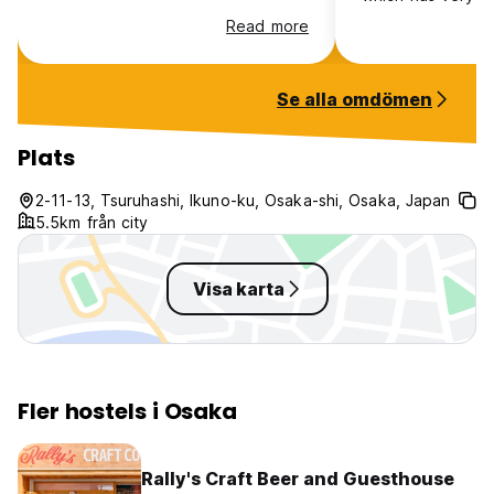
less than a five 
Read more
train. I think bec
run by what is se
lacks the Japanes
Se alla omdömen
cleanliness that 
felt more like a E
was very quiet w
Plats
and the air cond
well. If you are l
2-11-13, Tsuruhashi, Ikuno-ku, Osaka-shi, Osaka, Japan
basics, this is fo
5.5km från city
expect more!
Visa karta
Fler hostels i Osaka
Rally's Craft Beer and Guesthouse