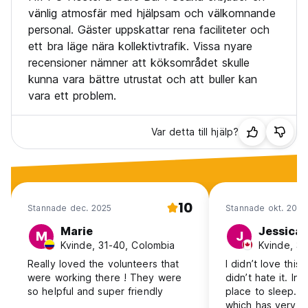
vänlig atmosfär med hjälpsam och välkomnande
personal. Gäster uppskattar rena faciliteter och
ett bra läge nära kollektivtrafik. Vissa nyare
recensioner nämner att köksområdet skulle
kunna vara bättre utrustat och att buller kan
vara ett problem.
Var detta till hjälp?
10
Stannade dec. 2025
Stannade okt. 2025
Marie
Jessica
M
J
Kvinde, 31-40, Colombia
Kvinde, 3
Really loved the volunteers that
I didn’t love this 
were working there ! They were
didn’t hate it. In
so helpful and super friendly
place to sleep. I
which has very co