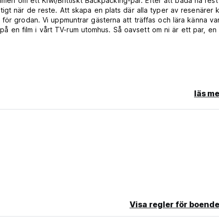
 om ett Kiwi/Brittiskt Backpacking-par. Efter att båda ha rest
gt när de reste. Att skapa en plats där alla typer av resenärer 
för grodan. Vi uppmuntrar gästerna att träffas och lära känna va
a på en film i vårt TV-rum utomhus. Så oavsett om ni är ett par, en 
 eller utebliven ankomst kommer du att debiteras den första nat
läs me
Visa regler för boende