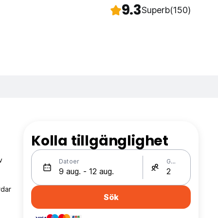
9.3
Superb
(150)
Kolla tillgänglighet
v
Datoer
Gäster
rdar
Sök