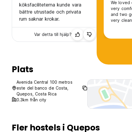
We loved 
köksfaciliteterna kunde vara
very comfo
bättre utrustade och privata
and two g
rum saknar krokar.
very clea
relaxation
There’s a
Var detta till hjälp?
sunset at 
Plats
Avenida Central 100 metros
este del banco de Costa,
Quepos, Costa Rica
0.3km från city
Fler hostels i Quepos