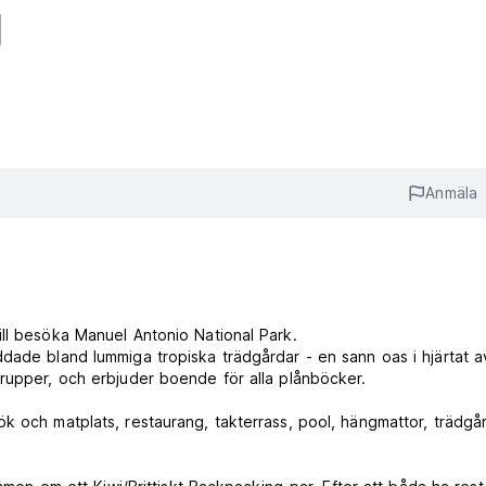
g
Anmäla
ll besöka Manuel Antonio National Park.
dade bland lummiga tropiska trädgårdar - en sann oas i hjärtat a
rupper, och erbjuder boende för alla plånböcker.
k och matplats, restaurang, takterrass, pool, hängmattor, trädgå