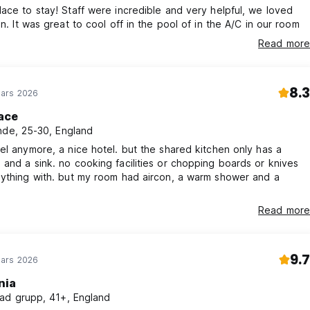
ace to stay! Staff were incredible and very helpful, we loved
on. It was great to cool off in the pool of in the A/C in our room
Read more
8.3
ars 2026
ace
nde, 25-30, England
el anymore, a nice hotel. but the shared kitchen only has a
and a sink. no cooking facilities or chopping boards or knives
nything with. but my room had aircon, a warm shower and a
Read more
9.7
ars 2026
nia
ad grupp, 41+, England