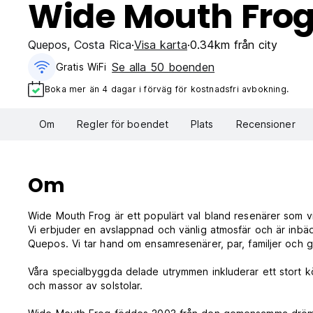
Wide Mouth Fro
Quepos
,
Costa Rica
Visa karta
0.34km från city
Se alla 50 boenden
Gratis WiFi
Boka mer än 4 dagar i förväg för kostnadsfri avbokning.
Om
Regler för boendet
Plats
Recensioner
Om
Wide Mouth Frog är ett populärt val bland resenärer som vi
Vi erbjuder en avslappnad och vänlig atmosfär och är inbäd
Quepos. Vi tar hand om ensamresenärer, par, familjer och g
Våra specialbyggda delade utrymmen inkluderar ett stort kö
och massor av solstolar.