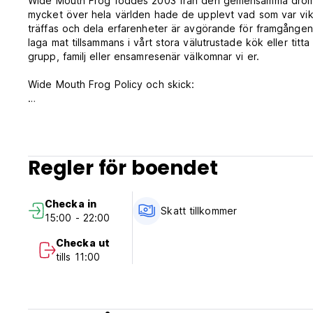
Wide Mouth Frog föddes 2003 från den gemensamma drömmen
mycket över hela världen hade de upplevt vad som var vikti
träffas och dela erfarenheter är avgörande för framgången 
laga mat tillsammans i vårt stora välutrustade kök eller titt
grupp, familj eller ensamresenär välkomnar vi er.
Wide Mouth Frog Policy och skick:
Avbokningsregler: 3 dagar före ankomst. Vid sen avbokning
din vistelse.
Incheckning från 15.00 till 22.00
Regler för boendet
Utcheckning före 11.00
Betalning vid ankomst med kontanter, kredit- och betalkort
Checka in
Skatter ingår
Skatt tillkommer
15:00 - 22:00
Frukost inte tillgänglig
Checka ut
Allmän:
tills 11:00
Reception från kl. 07.00 till 22.00
inget utegångsförbud
Husdjur är inte tillåtna
Icke-rökare