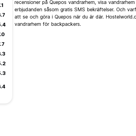
recensioner på Quepos vandrarhem, visa vandrarhem 
.1
erbjudanden såsom gratis SMS bekräftelser. Och varfö
6.7
att se och göra i Quepos när du är där. Hostelworld.
vandrarhem för backpackers.
5.4
.0
.7
6.3
5.2
5.3
6.4