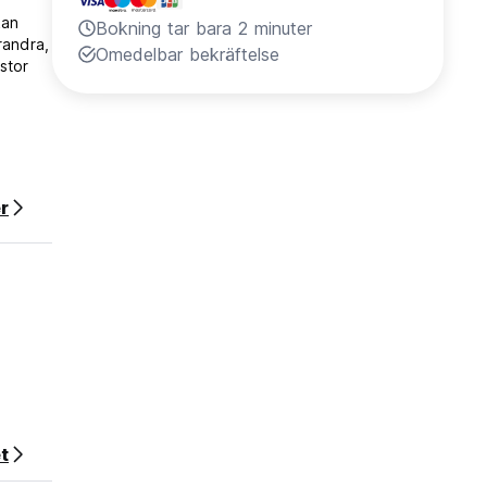
kan
Bokning tar bara 2 minuter
randra,
Omedelbar bekräftelse
stor
ten av
r
t