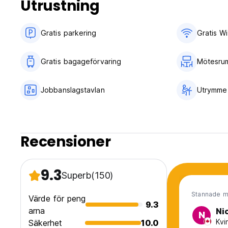
Utrustning
Vi tar emot barn (Auto-translated from original language)
Gratis parkering
Gratis Wi
Gratis bagageförvaring
Mötesru
Jobbanslagstavlan
Utrymme 
Recensioner
9.3
Superb
(150)
Stannade m
Värde för peng
9.3
arna
Ni
N
Kvi
Säkerhet
10.0