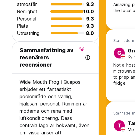
atmosfär
9.3
Amazing pl
the locati
Renlighet
10.0
Personal
9.3
Plats
9.3
Utrustning
8.0
Stannade m
Sammanfattning av
Gr
G
Kvi
resenärers
recensioner
Not a host
microwave 
to prep a
Wide Mouth Frog i Quepos
fridge
erbjuder ett fantastiskt
poolområde och vänlig,
hjälpsam personal. Rummen är
moderna och rena med
Stannade m
luftkonditionering. Dess
Ta
centrala läge är bekvämt, även
T
Mix
om vissa anser att