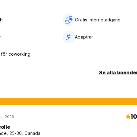
Fi
Gratis internetadgang
m
Adaptrar
för coworking
Se alla boende
10
aj 2026
colle
nde, 25-30, Canada