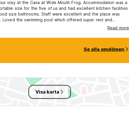
our stay at the Casa at Wide Mouth Frog. Accommodation was a
rtable size for the five of us and had excellent kitchen facilities
ood size bathrooms. Staff were excellent and the place was
n. Loved the swimming pool which offered super rest and
 amongst all the activities and exploring you can do in the area.
Read more
 good soda across the road for food and drinks and watching
the end of the road is just beautiful.
Se alla omdömen
Visa karta