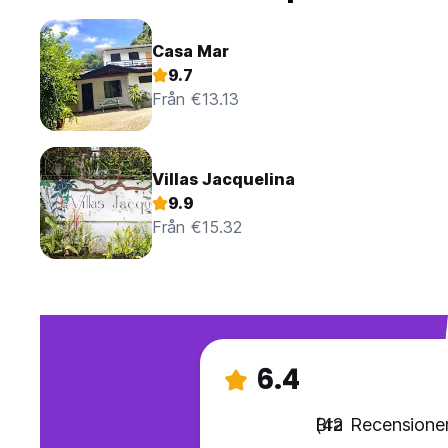
Casa Mar
9.7
Från €13.13
Villas Jacquelina
9.9
Från €15.32
6.4
Bra
(42 Recensioner