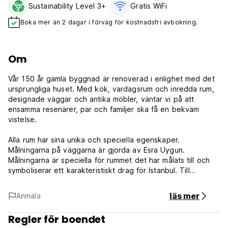
Sustainability Level 3+
Gratis WiFi
Boka mer än 2 dagar i förväg för kostnadsfri avbokning.
Om
Vår 150 år gamla byggnad är renoverad i enlighet med det
ursprungliga huset. Med kök, vardagsrum och inredda rum,
designade väggar och antika möbler, väntar vi på att
ensamma resenärer, par och familjer ska få en bekväm
vistelse.
Alla rum har sina unika och speciella egenskaper.
Målningarna på väggarna är gjorda av Esra Uygun.
Målningarna är speciella för rummet det har målats till och
symboliserar ett karakteristiskt drag för Istanbul. Till
exempel Pink room har judas tree och Yellow room har
mimozas. Katterna på trappväggen och vardagsrummet
läs mer
Anmäla
symboliserar Istanbuls katter. Det finns också en
Istanbulkarta målad på köksväggen.
Regler för boendet