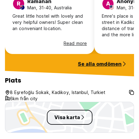
Ramanan
Anonym
R
A
Man, 31-40, Australia
Man, 31-4
Great little hostel with lovely and
Emre's place is l
very helpful owners! Super clean
street in Kadikoy
an conveniant location.
distance of trans
and the more live
The house is a b
Read more
new, with more t
history yet moder
I had nothing but
Se alla omdömen
interactions Emre
couple of notes: 
limited mobility 
Plats
climbing the stair
Sensitive sleepe
8 Eşrefoğlu Sokak, Kadikoy, Istanbul, Turkiet
issues with noise
6km från city
rooms, and (3) C
limited.
Visa karta