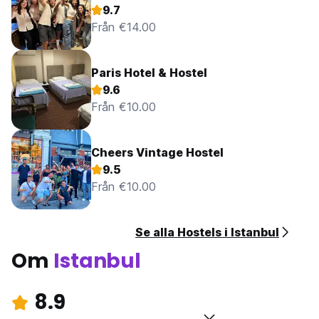
9.7
Från €14.00
Paris Hotel & Hostel
9.6
Från €10.00
Cheers Vintage Hostel
9.5
Från €10.00
Se alla Hostels i Istanbul
Om
Istanbul
8.9