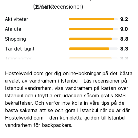
Utmärkt
(2756 Recensioner)
Aktiviteter
9.2
Ata ute
9.0
Shopping
8.8
Tar det lugnt
8.3
Transporter
8.8
Sightseeing
9.5
Hostelworld.com ger dig online-bokningar på det bästa
Kultur
9.6
urvalet av vandrarhem i Istanbul . Läs recensioner på
Festa
Istanbul vandrarhem, visa vandrarhem på kartan över
8.3
Istanbul och utnyttja erbjudanden såsom gratis SMS
Värde för pengarna
8.6
bekräftelser. Och varför inte kolla in våra tips på de
bästa sakerna att se och göra i Istanbul när du är där.
Hostelworld.com - den kompletta guiden till Istanbul
vandrarhem för backpackers.