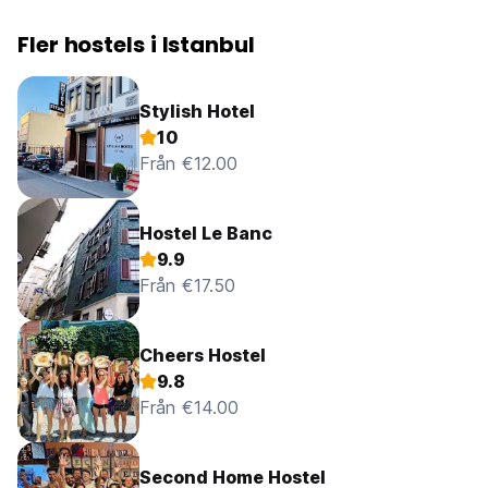
Fler hostels i Istanbul
Stylish Hotel
10
Från €12.00
Hostel Le Banc
9.9
Från €17.50
Cheers Hostel
9.8
Från €14.00
Second Home Hostel