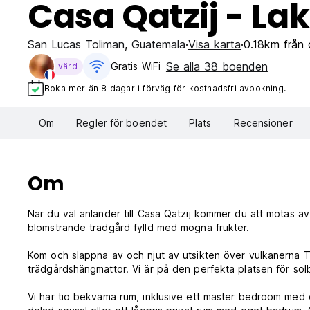
Casa Qatzij - Lak
San Lucas Toliman
,
Guatemala
Visa karta
0.18km från 
Se alla 38 boenden
Gratis WiFi
värd
Boka mer än 8 dagar i förväg för kostnadsfri avbokning.
Om
Regler för boendet
Plats
Recensioner
Om
När du väl anländer till Casa Qatzij kommer du att mötas av
blomstrande trädgård fylld med mogna frukter.
Kom och slappna av och njut av utsikten över vulkanerna Tol
trädgårdshängmattor. Vi är på den perfekta platsen för sol
Vi har tio bekväma rum, inklusive ett master bedroom med