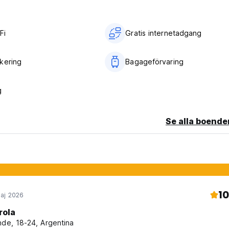
r utanför huset. (Auto-translated from original language)
Fi
Gratis internetadgang
kering
Bagageförvaring
g
Se alla boende
10
aj 2026
rola
nde, 18-24, Argentina