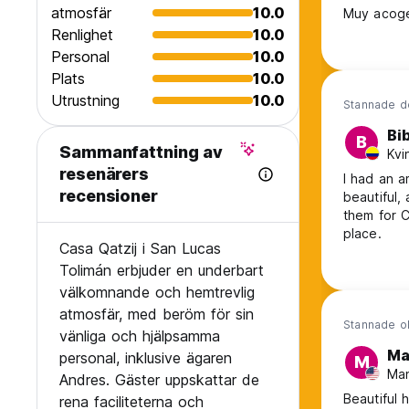
atmosfär
10.0
Muy acoge
Renlighet
10.0
Personal
10.0
Plats
10.0
Utrustning
10.0
Stannade d
Bi
B
Sammanfattning av
Kvi
resenärers
I had an a
recensioner
beautiful,
them for C
place.
Casa Qatzij i San Lucas
Tolimán erbjuder en underbart
välkomnande och hemtrevlig
atmosfär, med beröm för sin
Stannade o
vänliga och hjälpsamma
Ma
personal, inklusive ägaren
M
Man
Andres. Gäster uppskattar de
Beautiful 
rena faciliteterna och