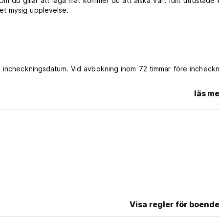
m du gillar att laga mat kommer du att älska vårt fullt utrustade 
et mysig upplevelse.
e incheckningsdatum. Vid avbokning inom 72 timmar före incheckn
natten plus 50 % av alla andra nätter som inte har bokats om av 
läs me
erbetalningsbar deposition på 50 % kommer att debiteras kortet s
ort
Visa regler för boende