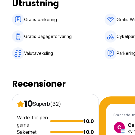
Utrustning
inget utegångsförbud
Rökning på anvisade utomhusområden
Valfri användning av köket (3 USD/dag) för gäster i sovsala
Gratis parkering
Gratis Wi
Gratis bagageförvaring
Cykelpar
Valutaveksling
Parkerin
Recensioner
10
Superb
(32)
Stannade m
Värde för pen
10.0
garna
Ca
C
Kvi
Säkerhet
10.0