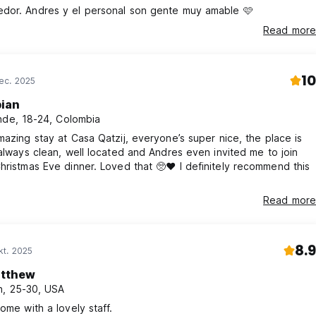
dor. Andres y el personal son gente muy amable 🩷
Read more
10
ec. 2025
bian
nde, 18-24, Colombia
mazing stay at Casa Qatzij, everyone’s super nice, the place is
 always clean, well located and Andres even invited me to join
hristmas Eve dinner. Loved that 🥺❤️ I definitely recommend this
Read more
8.9
kt. 2025
tthew
, 25-30, USA
home with a lovely staff.