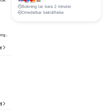
kök.
Bokning tar bara 2 minuter
Omedelbar bekräftelse
ing
andra
r
om
t