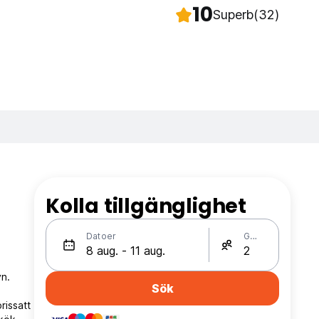
10
Superb
(32)
Kolla tillgänglighet
Datoer
Gäster
yn.
Sök
issatt