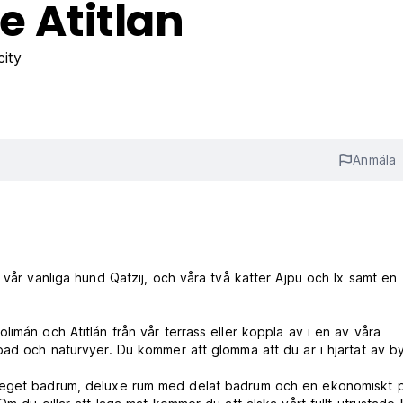
e Atitlan
city
Anmäla
 vår vänliga hund Qatzij, och våra två katter Ajpu och Ix samt en
imán och Atitlán från vår terrass eller koppla av i en av våra
bad och naturvyer. Du kommer att glömma att du är i hjärtat av b
 eget badrum, deluxe rum med delat badrum och en ekonomiskt pr