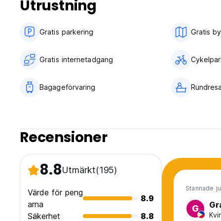
Utrustning
Gratis parkering
Gratis b
Gratis internetadgang
Cykelpar
Bagageförvaring
Rundresa
Recensioner
8.8
Utmärkt
(195)
Stannade ju
Värde för peng
8.9
arna
Gr
G
Kvi
Säkerhet
8.8