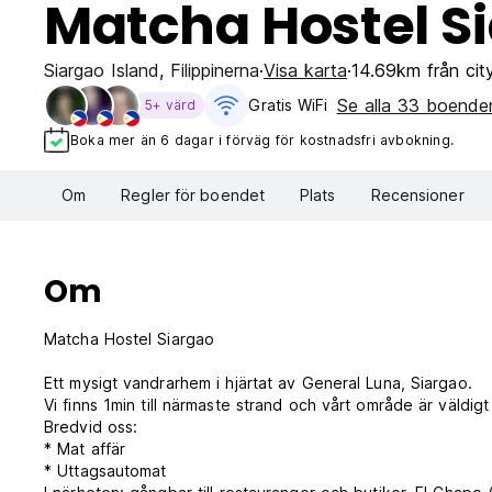
Matcha Hostel S
Siargao Island
,
Filippinerna
Visa karta
14.69km från cit
Se alla 33 boende
Gratis WiFi
5+ värd
Boka mer än 6 dagar i förväg för kostnadsfri avbokning.
Om
Regler för boendet
Plats
Recensioner
Om
Matcha Hostel Siargao
Ett mysigt vandrarhem i hjärtat av General Luna, Siargao.
Vi finns 1min till närmaste strand och vårt område är väldigt 
Bredvid oss:
* Mat affär
* Uttagsautomat