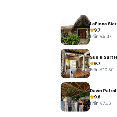
LaFinca Sia
9.7
Från €9.37
Sun & Surf H
9.7
Från €10.30
Dawn Patrol
9.6
Från €7.93