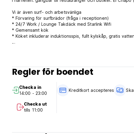
I närheten: gångbar till restauranger och butiker. El Chap
Vi är även surf- och arbetsvänliga
* Förvaring för surfbrädor (fråga i receptionen)
* 24/7 Work / Lounge Takdäck med Starlink Wifi
* Gemensamt kök
* Köket inkluderar induktionsspis, fullt kylskåp, gratis vatt
Tjänster
* Assistera vid motoruthyrning
* Flygplatstransfer (från vandrarhem till flygplats)
* Island Tour, Land Tour, Sohoton Tour
Regler för boendet
* Tvättservice
Vandrarhemsinformation
Checka in
* Inget utegångsförbud, gäst har sin egen nyckel för att 
Kreditkort accepteres
Ska
14:00 - 23:00
* Var uppmärksam på ditt ljud efter 21:00 (Auto-translated 
Checka ut
tills 11:00