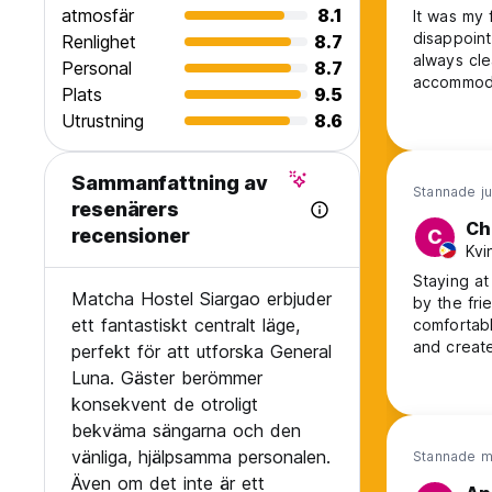
atmosfär
8.1
It was my f
disappoin
Renlighet
8.7
always cle
Personal
8.7
accommoda
Plats
9.5
I would de
Utrustning
8.6
Sammanfattning av
Stannade ju
resenärers
Ch
recensioner
C
Kvi
Staying a
Matcha Hostel Siargao erbjuder
by the fri
ett fantastiskt centralt läge,
comfortabl
and create memorab
perfekt för att utforska General
kind and 
Luna. Gäster berömmer
is also co
konsekvent de otroligt
peaceful p
bekväma sängarna och den
vänliga, hjälpsamma personalen.
Stannade m
Även om det inte är ett