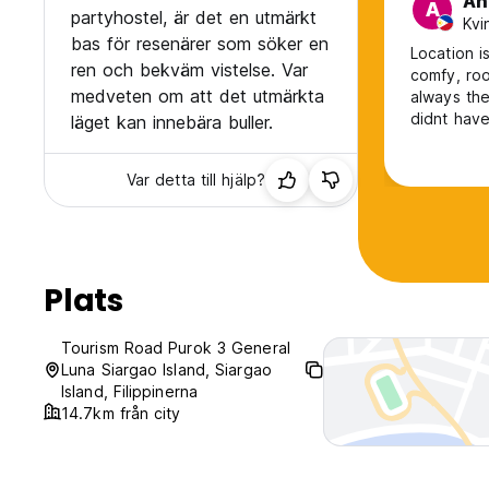
An
A
partyhostel, är det en utmärkt
Kvi
bas för resenärer som söker en
Location i
ren och bekväm vistelse. Var
comfy, roo
medveten om att det utmärkta
always the
didnt hav
läget kan innebära buller.
early cuz 
they spok
Var detta till hjälp?
Plats
Tourism Road Purok 3 General
Luna Siargao Island, Siargao
Island, Filippinerna
14.7km från city