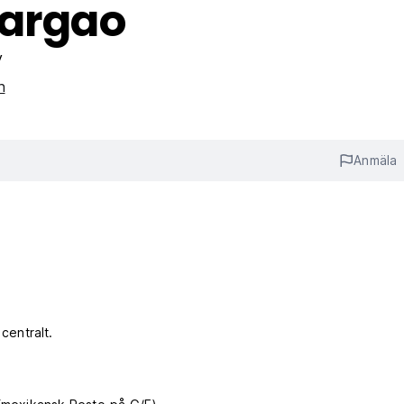
iargao
y
n
Anmäla
centralt.