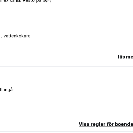
o (mexikansk Resto på G/F)
en, vattenkokare
läs me
komma åt rummet när som helst
tt ingår
from original language)
Visa regler för boende