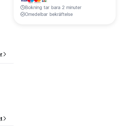
Bokning tar bara 2 minuter
Omedelbar bekräftelse
r
t