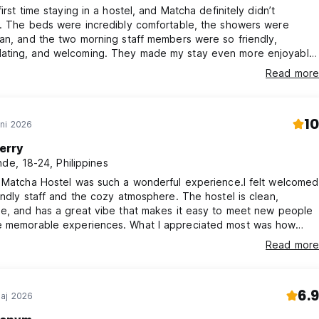
irst time staying in a hostel, and Matcha definitely didn’t
t. The beds were incredibly comfortable, the showers were
an, and the two morning staff members were so friendly,
ting, and welcoming. They made my stay even more enjoyable.
finitely recommend this hostel to anyone visiting Siargao!
Read more
10
ni 2026
erry
nde, 18-24, Philippines
t Matcha Hostel was such a wonderful experience.I felt welcomed
endly staff and the cozy atmosphere. The hostel is clean,
e, and has a great vibe that makes it easy to meet new people
le experiences. What I appreciated most was how
accommodating everyone was throughout my stay. The location
Read more
nvenient, making it easy to explore the island while still having a
lace to come back to and relax.
6.9
aj 2026