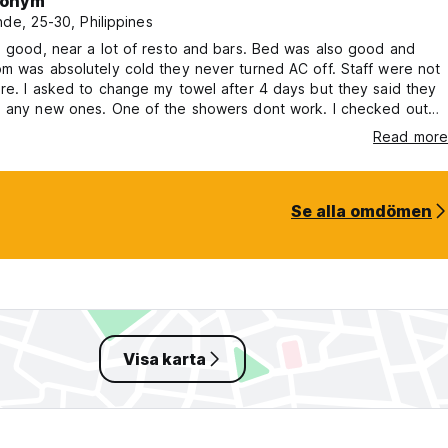
onym
nde, 25-30, Philippines
s good, near a lot of resto and bars. Bed was also good and
m was absolutely cold they never turned AC off. Staff were not
re. I asked to change my towel after 4 days but they said they
e any new ones. One of the showers dont work. I checked out
they put me in a room with 7 people who all came together &
Read more
e so loudly at night. One couple was doing the deed on the top
bunk🤢tried to tell the staff but they just shrugged.
Se alla omdömen
Visa karta