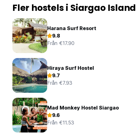
Fler hostels i Siargao Island
Harana Surf Resort
9.8
Från €17.90
Hiraya Surf Hostel
9.7
Från €7.93
Mad Monkey Hostel Siargao
9.6
Från €11.53