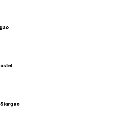
rgao
ostel
 Siargao