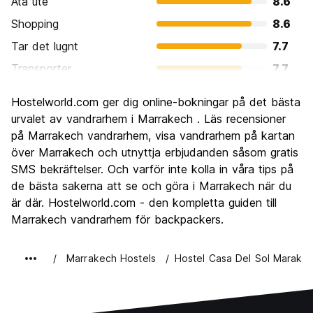
Ata ute
8.6
Shopping
8.6
Tar det lugnt
7.7
Transporter
7.7
Sightseeing
8.7
Hostelworld.com ger dig online-bokningar på det bästa
Kultur
9.1
urvalet av vandrarhem i Marrakech . Läs recensioner
Festa
på Marrakech vandrarhem, visa vandrarhem på kartan
6.8
över Marrakech och utnyttja erbjudanden såsom gratis
Värde för pengarna
8.8
SMS bekräftelser. Och varför inte kolla in våra tips på
de bästa sakerna att se och göra i Marrakech när du
är där. Hostelworld.com - den kompletta guiden till
Marrakech vandrarhem för backpackers.
Marrakech Hostels
Hostel Casa Del Sol Marake