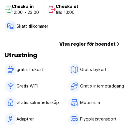
cancellation or No Show, you will be charged the first night
Checka in
Checka ut
of your stay.
12:00 - 23:00
tills 13:00
Check in from 12:00 to 24:00 .
Check out before 12:00 .
Skatt tillkommer
Payment upon arrival by cash only.
Visa regler för boendet
Taxes not included - City taxes 2.5 Euro per person
Utrustning
Breakfast included.
General:
gratis frukost‎
Gratis bykort
24 hour Reception.
No curfew.
Gratis WiFi
Gratis internetadgang
Gratis säkerhetsskåp
Mötesrum
Adaptrar
Flygplatstransport