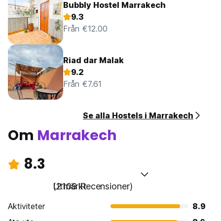
Bubbly Hostel Marrakech
9.3
Från €12.00
Riad dar Malak
9.2
Från €7.61
Se alla Hostels i Marrakech
Om
Marrakech
8.3
Utmärkt
(2109 Recensioner)
Aktiviteter
8.9