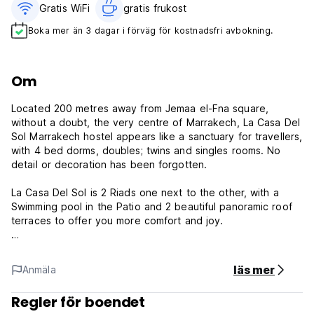
Gratis WiFi
gratis frukost‎
Boka mer än 3 dagar i förväg för kostnadsfri avbokning.
Om
Located 200 metres away from Jemaa el-Fna square,
without a doubt, the very centre of Marrakech, La Casa Del
Sol Marrakech hostel appears like a sanctuary for travellers,
with 4 bed dorms, doubles; twins and singles rooms. No
detail or decoration has been forgotten.
La Casa Del Sol is 2 Riads one next to the other, with a
Swimming pool in the Patio and 2 beautiful panoramic roof
terraces to offer you more comfort and joy.
please note that we have free WIFI access.
läs mer
Anmäla
Hostel Casa Del Sol Marakech - Terms & Conditions:
Regler för boendet
Cancellation policy: 2 days before arrival. In case of a late