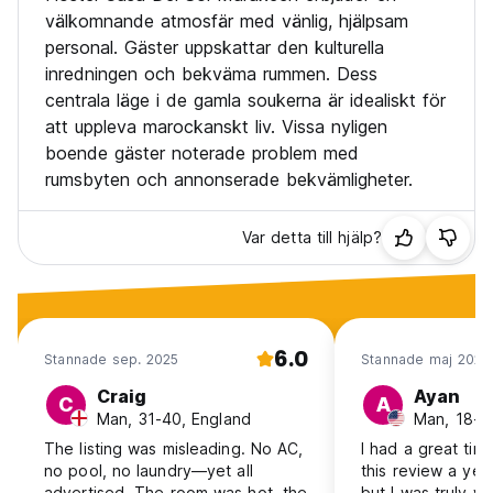
välkomnande atmosfär med vänlig, hjälpsam
personal. Gäster uppskattar den kulturella
inredningen och bekväma rummen. Dess
centrala läge i de gamla soukerna är idealiskt för
att uppleva marockanskt liv. Vissa nyligen
boende gäster noterade problem med
rumsbyten och annonserade bekvämligheter.
Var detta till hjälp?
6.0
Stannade sep. 2025
Stannade maj 2025
Craig
Ayan
C
A
Man, 31-40, England
Man, 18-2
The listing was misleading. No AC,
I had a great time
no pool, no laundry—yet all
this review a yea
advertised. The room was hot, the
but I was truly 