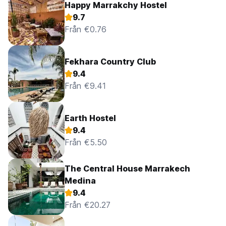
Happy Marrakchy Hostel
9.7
Från €0.76
Fekhara Country Club
9.4
Från €9.41
Earth Hostel
9.4
Från €5.50
The Central House Marrakech
Medina
9.4
Från €20.27