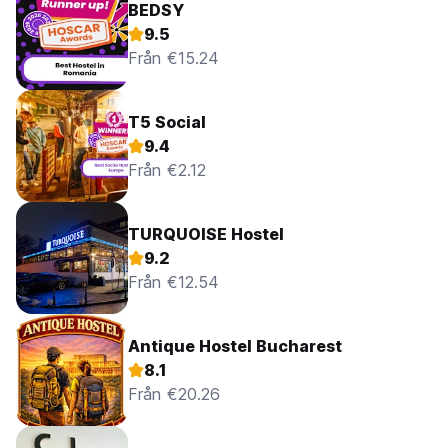
BEDSY
Allmän:
9.5
24 timmars reception.
(Auto-translated from original language)
Från €15.24
T5 Social
9.4
Från €2.12
TURQUOISE Hostel
9.2
Från €12.54
Antique Hostel Bucharest
8.1
Från €20.26