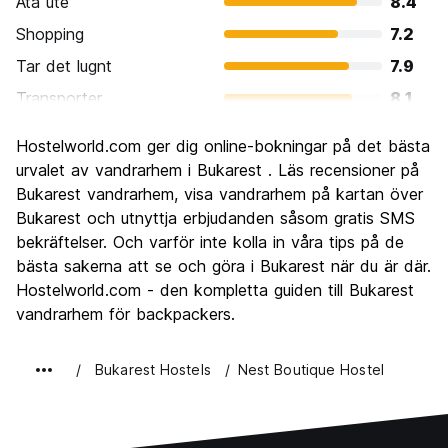
Ata ute
8.4
Shopping
7.2
Tar det lugnt
7.9
Transporter
8.1
Sightseeing
7.9
Hostelworld.com ger dig online-bokningar på det bästa
Kultur
8.2
urvalet av vandrarhem i Bukarest . Läs recensioner på
Festa
Bukarest vandrarhem, visa vandrarhem på kartan över
8.2
Bukarest och utnyttja erbjudanden såsom gratis SMS
Värde för pengarna
8.6
bekräftelser. Och varför inte kolla in våra tips på de
bästa sakerna att se och göra i Bukarest när du är där.
Hostelworld.com - den kompletta guiden till Bukarest
vandrarhem för backpackers.
Bukarest Hostels
Nest Boutique Hostel