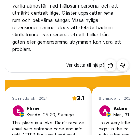
strängt förbjudet.
vänlig atmosfär med hjälpsam personal och ett
* Köksetikett: Om du använder det gemensamma köket,
utmärkt centralt läge. Gäster uppskattar rena
städa efter dig och märk dina matvaror. Respektera andras
rum och bekväma sängar. Vissa nyliga
ägodelar och ha en snygg arbetsyta.
recensioner nämner dock att delade badrum
* Respekt för egendom: Alla skador på vandrarhemmets
egendom som orsakas av en gäst kommer att vara gästens
skulle kunna vara renare och att buller från
ekonomiska ansvar.
gatan eller gemensamma utrymmen kan vara ett
* Nödrutiner: Bekanta dig med vandrarhemmets
problem.
nödutgångar, utrymningsvägar och evakueringsrutiner.
* Internetanvändning: Använd det tillhandahållna Wi-Fi på
ett ansvarsfullt sätt. Delta inte i olagliga eller olämpliga
Var detta till hjälp?
onlineaktiviteter.
* Husdjur: Husdjur är i allmänhet inte tillåtna, men undantag
kan göras baserat på förhandsgodkännande och specifika
riktlinjer.
Underlåtenhet att följa dessa regler kan resultera i
3.1
Stannade okt. 2024
Stannade juli 2024
varningar, böter eller vräkning från vandrarhemmets lokaler.
Vi uppskattar ditt samarbete för att skapa en välkomnande
Eline
Adam
E
A
och trevlig miljö för alla våra gäster. Tack för att du valde
Kvinde, 25-30, Sverige
Man, 31-4
Nest Boutique Hostel som ditt boende, och vi ser fram emot
This place is a joke. Didn't receive
I saw very little 
att göra din vistelse minnesvärd!
email with entrance code and info
night in the coun
until AFTER the time I had said I
exhausted and jus