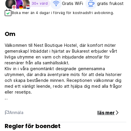
Gratis WiFi
gratis frukost‎
30+ värd
Boka mer än 4 dagar i förväg för kostnadsfri avbokning.
Om
Välkommen till Nest Boutique Hostel, där komfort möter
gemenskap! Inbäddat i hjärtat av Bukarest erbjuder vårt
livliga utrymme en varm och inbjudande atmosfär för
resenärer från alla samhällsskikt.
Kliv in i våra genomtänkt designade gemensamma
utrymmen, där andra äventyrare möts för att dela historier
och skapa bestående minnen. Receptionen välkomnar dig
med ett vänligt leende, redo att hjälpa dig med alla frågor
eller resetips.
Våra rum i sovsal har mysiga våningssängar, alla kompletta
med en läslampa, ett 220V-uttag och både USB-B- och
läs mer
Anmäla
USB-C-portar för din bekvämlighet. Håll dig uppkopplad och
laddad medan du kopplar av i din personliga tillflyktsort.
Regler för boendet
De 2 gemensamma köken är ett nav av kulinarisk kreativitet,