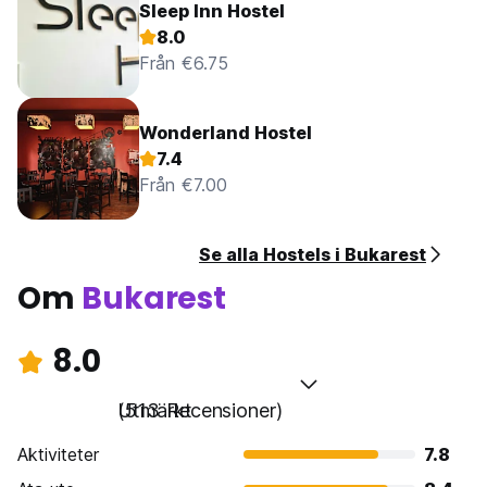
Sleep Inn Hostel
8.0
Från €6.75
Wonderland Hostel
7.4
Från €7.00
Se alla Hostels i Bukarest
Om
Bukarest
8.0
Utmärkt
(513 Recensioner)
Aktiviteter
7.8