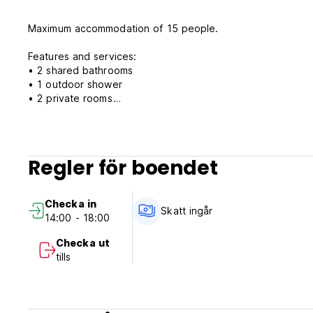
Maximum accommodation of 15 people.
Features and services:
• 2 shared bathrooms
• 1 outdoor shower
• 2 private rooms
• 2 bedrooms with 9 bunk beds
• Hammock terrace
• 2 balconies
• Tropical gardens
Regler för boendet
• Equipped kitchen
• Living room
• Fans
Checka in
• Sheets and towels
Skatt ingår
14:00 - 18:00
• Table games
• Proximity to the beach
Checka ut
• Filtered water
tills
We also have surfboard rentals for wave lovers.
Casa Hostal Amar-illa Policy and Conditions: