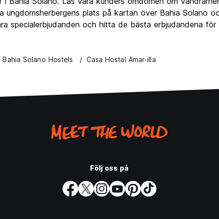
er i Bahia Solano. Läs våra kunders omdömen om vandrarhem 
a ungdomsherbergens plats på kartan över Bahia Solano och 
v våra specialerbjudanden och hitta de bästa erbjudandena f
Bahia Solano Hostels
Casa Hostal Amar-illa
Följ oss på