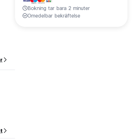
Bokning tar bara 2 minuter
Omedelbar bekräftelse
r
t