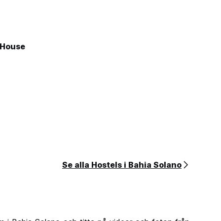
 House
Se alla Hostels i Bahia Solano