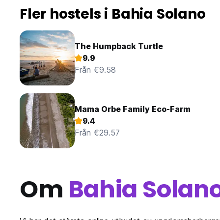
Fler hostels i Bahia Solano
The Humpback Turtle
9.9
Från €9.58
Mama Orbe Family Eco-Farm
9.4
Från €29.57
Om
Bahia Solan