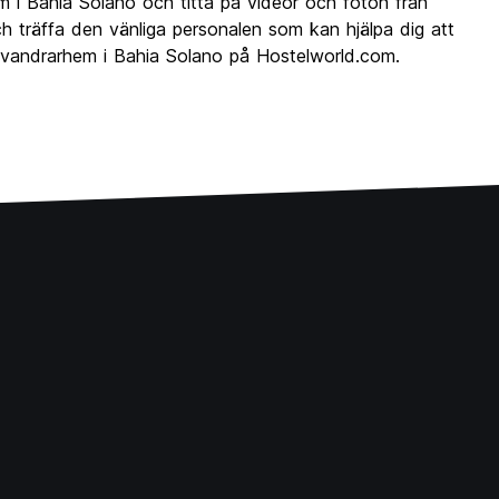
i Bahia Solano och titta på videor och foton från
träffa den vänliga personalen som kan hjälpa dig att
ör vandrarhem i Bahia Solano på Hostelworld.com.