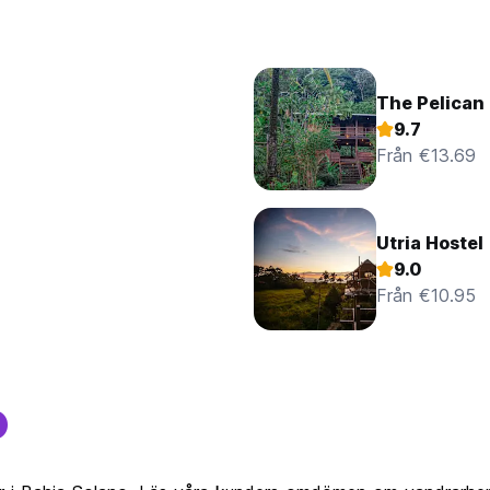
The Pelican
9.7
Från €13.69
Utria Hostel
9.0
Från €10.95
o