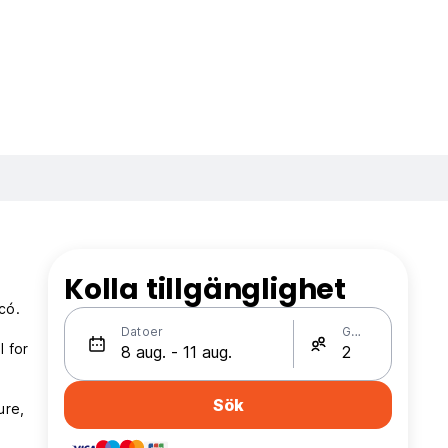
Kolla tillgänglighet
ocó.
Datoer
Gäster
 for
Sök
ure,