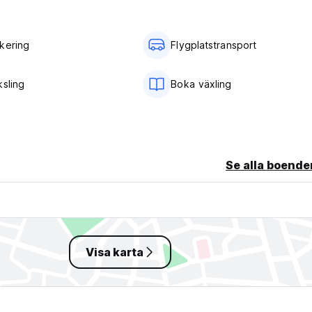
e cancellation or No Show, you will be charged the first night of y
kering
Flygplatstransport
ksling
Boka växling
Se alla boende
Visa karta