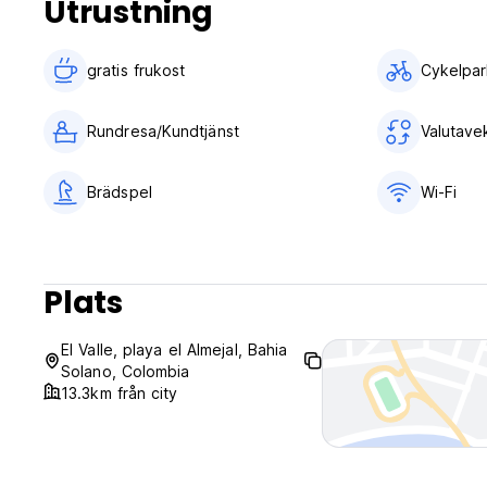
Utrustning
Cancellation Policy: 2 days before arrival. In case of a lat
stay.
gratis frukost‎
Cykelpar
Check in from 14.00 to 18.00
Check out before 12.00
Rundresa/Kundtjänst
Valutave
Payment upon arrival by cash
Taxes included
Brädspel
Wi-Fi
Breakfast not included
General:
Reception from 08.00 to 22.00
Plats
No special conditions
El Valle, playa el Almejal, Bahia
Solano, Colombia
13.3km från city