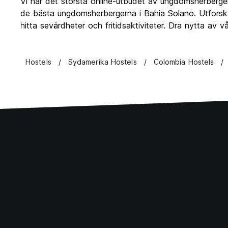
Vi har det största online-utbudet av ungdomsherberg
de bästa ungdomsherbergerna i Bahia Solano. Utforsk
hitta sevärdheter och fritidsaktiviteter. Dra nytta a
Hostels
Sydamerika Hostels
Colombia Hostels