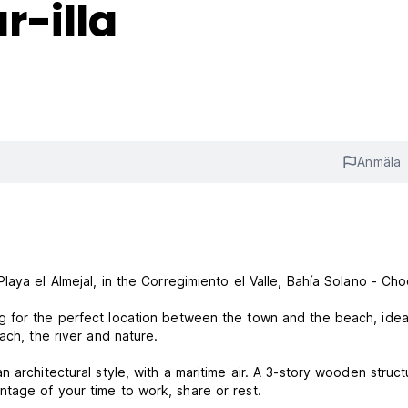
r-illa
Anmäla
laya el Almejal, in the Corregimiento el Valle, Bahía Solano - Ch
 for the perfect location between the town and the beach, ideal
ach, the river and nature.
 architectural style, with a maritime air. A 3-story wooden struct
tage of your time to work, share or rest.