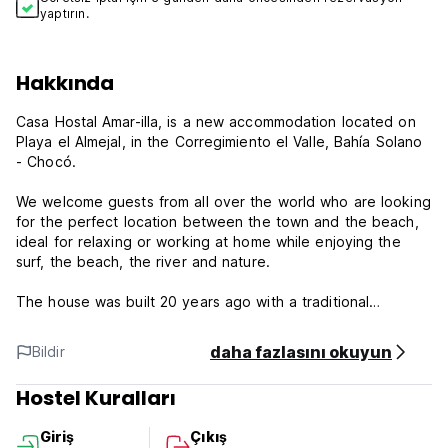
yaptırın.
Hakkında
Casa Hostal Amar-illa, is a new accommodation located on
Playa el Almejal, in the Corregimiento el Valle, Bahía Solano
- Chocó.
We welcome guests from all over the world who are looking
for the perfect location between the town and the beach,
ideal for relaxing or working at home while enjoying the
surf, the beach, the river and nature.
The house was built 20 years ago with a traditional
Chocoan architectural style, with a maritime air. A 3-story
wooden structure, recently restored and equipped so that
daha fazlasını okuyun
Bildir
you can take advantage of your time to work, share or rest.
Hostel Kuralları
Maximum accommodation of 15 people.
Giriş
Çıkış