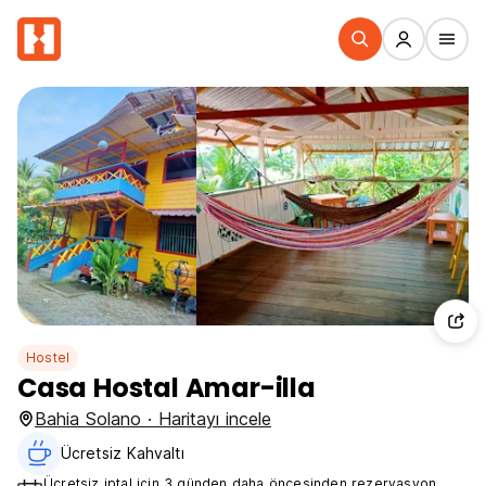
Hostel
Casa Hostal Amar-illa
Bahia Solano · Haritayı incele
Ücretsiz Kahvaltı‎
Ücretsiz iptal için 3 günden daha öncesinden rezervasyon