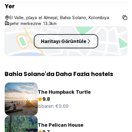
of your stay.
Yer
Check in from 14.00 to 18.00
El Valle, playa el Almejal, Bahia Solano, Kolombiya
Check out before 12.00
şehir merkezine 13.3km
Payment upon arrival by cash
Taxes included
Haritayı Görüntüle
Breakfast not included
General:
Reception from 08.00 to 22.00
No special conditions
Bahia Solano'da Daha Fazla hostels
The Humpback Turtle
9.8
itibaren €9.69
The Pelican House