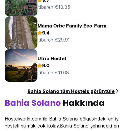
9.7
itibaren €13.85
Mama Orbe Family Eco-Farm
9.4
itibaren €29.91
Utria Hostel
9.0
itibaren €11.08
Bahia Solano tüm Hostels görüntüle
Bahia Solano
Hakkında
Hostelworld.com ile Bahia Solano bölgesindeki en iyi
hosteli bulmak çok kolay.Bahia Solano şehrindeki en