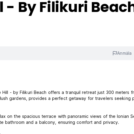
l - By Filikuri Beac
Anmäla
Hill - by Filikuri Beach offers a tranquil retreat just 300 meters 
lush gardens, provides a perfect getaway for travelers seeking
lax on the spacious terrace with panoramic views of the Ionian S
ate bathroom and a balcony, ensuring comfort and privacy.