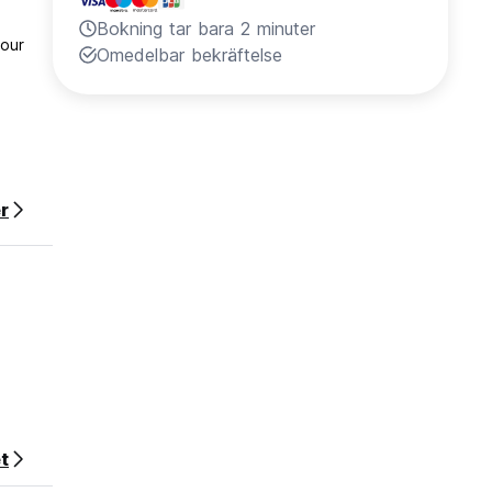
Bokning tar bara 2 minuter
your
Omedelbar bekräftelse
r
t