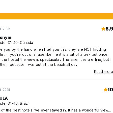
8.9
li 2026
onym
nde, 31-40, Canada
e you by the hand when I tell you this; they are NOT kidding
ill. If you're out of shape like me it is a bit of a trek but once
 the hostel the view is spectacular. The amenities are fine, but I
 them because I was out at the beach all day.
Read more
10
li 2025
ULA
nde, 31-40, Brazil
 of the best hotels I've ever stayed in. It has a wonderful view...