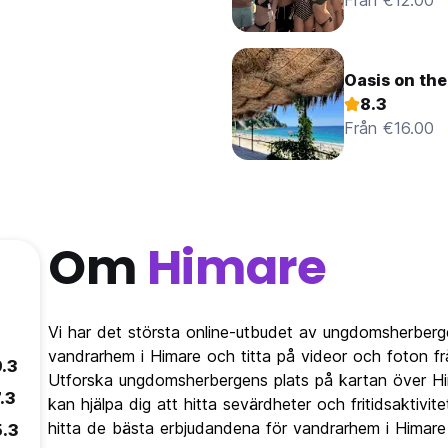
Från €12.00
Oasis on th
8.3
Från €16.00
Om
Himare
Vi har det största online-utbudet av ungdomsherber
vandrarhem i Himare och titta på videor och foton f
9.3
Utforska ungdomsherbergens plats på kartan över Hi
.3
kan hjälpa dig att hitta sevärdheter och fritidsaktivi
hitta de bästa erbjudandena för vandrarhem i Himar
5.3