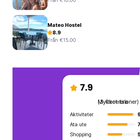
Från €10.00
Mateo Hostel
8.9
Från €15.00
7.9
Mycket bra
(3 Recensioner)
Aktiviteter
Ata ute
7
Shopping