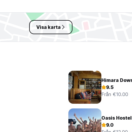
Visa karta
Himara Dow
9.5
Från €10.00
Oasis Hostel
9.0