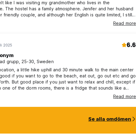
 felt like I was visiting my grandmother who lives in the
e. The hostel has a family atmosphere. Jenifer and her husband
 friendly couple, and although her English is quite limited, I still
cted. It was also a fun way to communicate. The breakfast is
Read more
d with organic food, so I thought it was worth the price of about
d was very satisfied. They raise animals and also grow
6.6
li 2025
onym
ad grupp, 25-30, Sweden
location, a little hike uphill and 30 minute walk to the main center
good if you want to go to the beach, eat out, go out etc and go
orth. But good place if you just want to relax and chill, except if
n one of the dorm rooms, there is a fridge that sounds like a
 it was torture trying to sleep in that room. Think the other
Read more
ine was hell. Also a nice little grandma is the main
the place and do not speak English.
Se alla omdömen