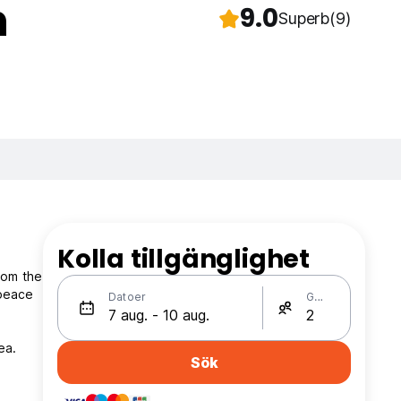
h
9.0
Superb
(9)
Kolla tillgänglighet
from the
 peace
Datoer
Gäster
ea.
Sök