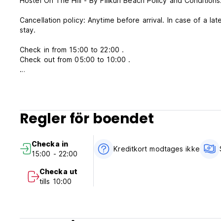
Hostel On The Hill - By Filikuri Beach Policy and Conditions
Cancellation policy: Anytime before arrival. In case of a la
stay.
Check in from 15:00 to 22:00 .
Check out from 05:00 to 10:00 .
Payment upon arrival by cash.
Taxes included
Regler för boendet
Breakfast not included
General:
Checka in
Kreditkort modtages ikke
15:00 - 22:00
24 hours reception.
Checka ut
No curfew.
tills 10:00