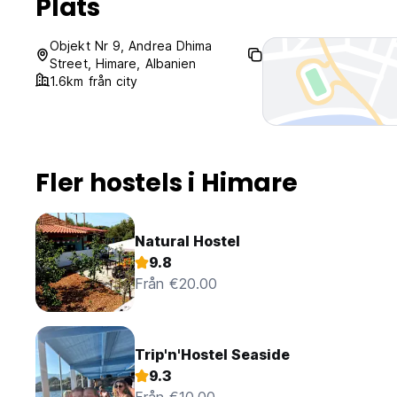
Plats
Objekt Nr 9, Andrea Dhima
Street, Himare, Albanien
1.6km från city
Fler hostels i Himare
Natural Hostel
9.8
Från €20.00
Trip'n'Hostel Seaside
9.3