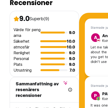
Recensioner
9.0
Superb
(9)
Stannade ju
Värde för peng
9.0
arna
An
A
Kvi
Säkerhet
10.0
atmosfär
10.0
Let me tak
about the h
Renlighet
9.0
you get to
Personal
9.0
didn't use
Plats
9.0
Utrustning
7.0
Sammanfattning av
Stannade ju
resenärers
PA
recensioner
P
Kvi
It was one