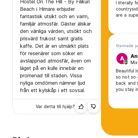
Hostel On The Hill - By Filikuri
I literally
Beach i Himare erbjuder
countrysid
are a super
fantastisk utsikt och en varm,
felt conne
familjär atmosfär. Gäster älskar
well-serve
den vänliga värden, utsökt och
3 euros an
prisvärd frukost samt gratis
kaffe. Det är en utmärkt plats
Stannade ju
för resenärer som söker en
An
A
avslappnad atmosfär, även om
Mix
läget på en kulle innebär en
Beautiful 
promenad till staden. Vissa
so not so 
nyliga omdömen nämner ljud
back and f
you stay i
från ett kylskåp i ett sovsal.
generator,
dorms where ok, but m
Var detta till hjälp?
person at 