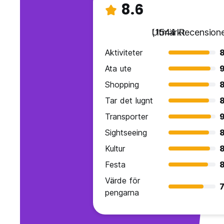
8.6
Utmärkt
(1544 Recensione
Aktiviteter
8
Ata ute
9
Shopping
8
Tar det lugnt
8
Transporter
9
Sightseeing
8
Kultur
8
Festa
8
Värde för
7
pengarna