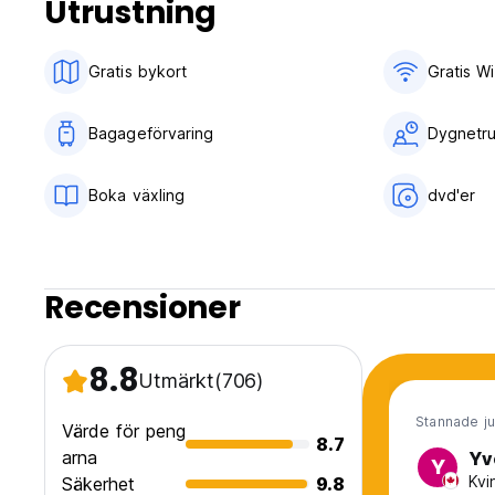
Utrustning
Gratis bykort
Gratis Wi
Bagageförvaring
Dygnetru
Boka växling
dvd'er
Recensioner
8.8
Utmärkt
(706)
Stannade ju
Värde för peng
8.7
arna
Yv
Y
Kvi
Säkerhet
9.8