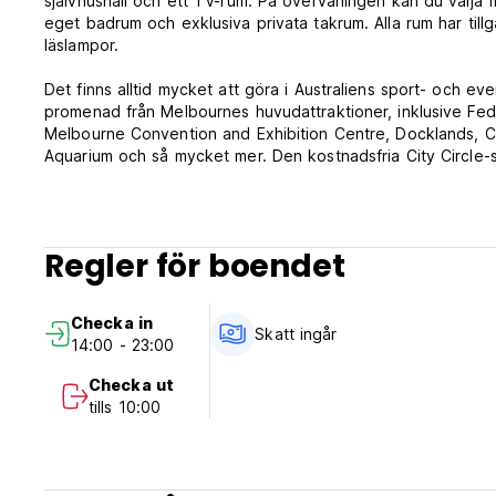
självhushåll och ett TV-rum. På övervåningen kan du välja fr
eget badrum och exklusiva privata takrum. Alla rum har tillgå
läslampor.
Det finns alltid mycket att göra i Australiens sport- och 
promenad från Melbournes huvudattraktioner, inklusive Fed
Melbourne Convention and Exhibition Centre, Docklands, Cr
Aquarium och så mycket mer. Den kostnadsfria City Circle-s
ikoniska Melbourne-platser som MCG, Shrine of Remembra
Alla gruppbokningar på 10 eller fler personer måste bokas
webbplats.
Regler för boendet
Observera att detta boende inte tar emot gäster under 18 
Checka in
Boka ett rum på YHA Melbourne Central och upplev Melbou
Skatt ingår
14:00 - 23:00
En giltig fotolegitimation, VISA eller Mastercard debitering
Checka ut
tills 10:00