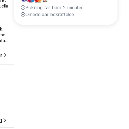
itt
uella
Bokning tar bara 2 minuter
Omedelbar bekräftelse
k,
rne
lla
r
t