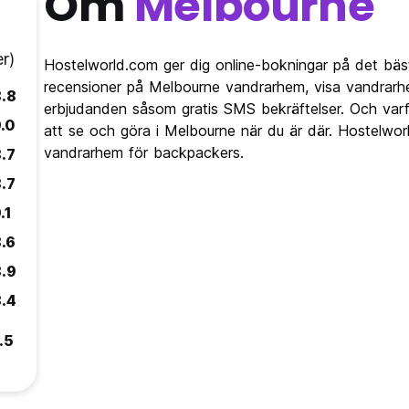
Om
Melbourne
r)
Hostelworld.com ger dig online-bokningar på det bäs
recensioner på Melbourne vandrarhem, visa vandrarh
.8
erbjudanden såsom gratis SMS bekräftelser. Och varfö
.0
att se och göra i Melbourne när du är där. Hostelwor
vandrarhem för backpackers.
.7
.7
.1
.6
.9
.4
.5