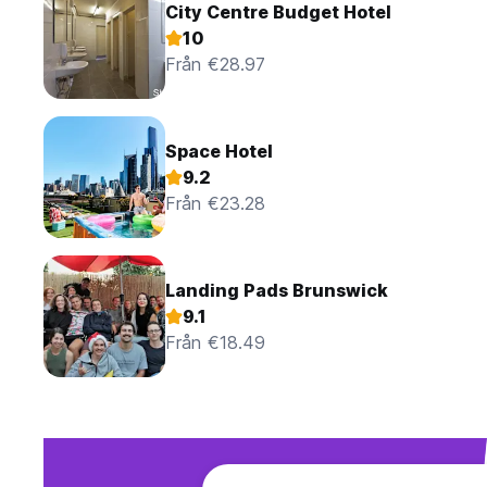
City Centre Budget Hotel
10
Från €28.97
Space Hotel
9.2
Från €23.28
Landing Pads Brunswick
9.1
Från €18.49