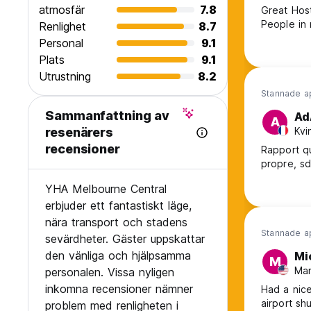
atmosfär
7.8
Great Host
People in 
Renlighet
8.7
Personal
9.1
Plats
9.1
Utrustning
8.2
Stannade a
Sammanfattning av
Ad
A
Kvi
resenärers
recensioner
Rapport qu
propre, sd
YHA Melbourne Central
erbjuder ett fantastiskt läge,
nära transport och stadens
Stannade a
sevärdheter. Gäster uppskattar
den vänliga och hjälpsamma
Mi
M
Man
personalen. Vissa nyligen
inkomna recensioner nämner
Had a nice
airport sh
problem med renligheten i