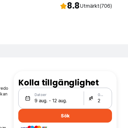
8.8
Utmärkt
(706)
Kolla tillgänglighet
 redo
 kan
Datoer
Gäster
Sök