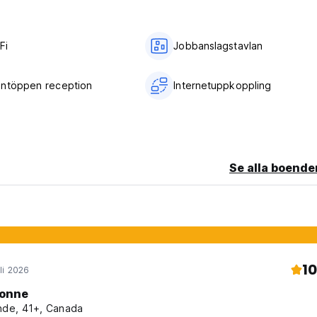
Fi
Jobbanslagstavlan
ntöppen reception
Internetuppkoppling
Se alla boende
10
li 2026
onne
nde, 41+, Canada