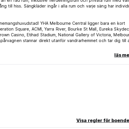
ån en rad rum, inklusive flerdelningsrum och privata rum med valfr
ng till hiss. Sängkläder ingår i alla rum och varje säng har individ
evenemangshuvudstad! YHA Melbourne Central ligger bara en kort
eration Square, ACMI, Yarra River, Bourke St Mall, Eureka Skydec
own Casino, Etihad Stadium, National Gallery of Victoria, Melbou
pårvagnen stannar direkt utanför vandrarhemmet och tar dig till a
nce och Rod Laver Arena.
läs me
 direkt med YHA. Vi accepterar inte gruppbokningar via denna
år.
rne själv!
 krävs vid incheckningen. (Auto-translated from original language)
Visa regler för boende