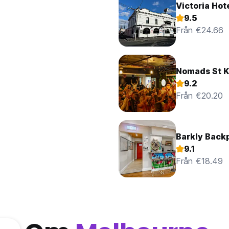
Victoria Hot
9.5
Från €24.66
Nomads St K
9.2
Från €20.20
Barkly Back
9.1
Från €18.49