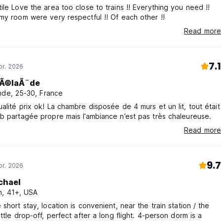
ile Love the area too close to trains !! Everything you need !!
my room were very respectful !! Of each other !!
Read more
7.1
pr. 2026
Ã©laÃ¯de
nde, 25-30, France
alité prix ok! La chambre disposée de 4 murs et un lit, tout était
b partagée propre mais l’ambiance n’est pas très chaleureuse.
Read more
9.7
pr. 2026
chael
, 41+, USA
 short stay, location is convenient, near the train station / the
uttle drop-off, perfect after a long flight. 4-person dorm is a