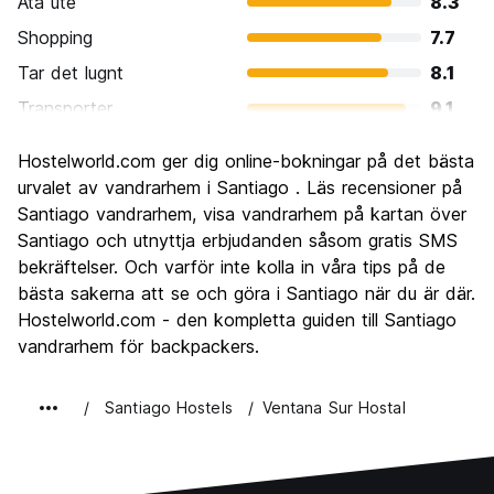
Ata ute
8.3
Shopping
7.7
Tar det lugnt
8.1
Transporter
9.1
Sightseeing
8.4
Hostelworld.com ger dig online-bokningar på det bästa
Kultur
8.6
urvalet av vandrarhem i Santiago . Läs recensioner på
Festa
Santiago vandrarhem, visa vandrarhem på kartan över
8.2
Santiago och utnyttja erbjudanden såsom gratis SMS
Värde för pengarna
7.5
bekräftelser. Och varför inte kolla in våra tips på de
bästa sakerna att se och göra i Santiago när du är där.
Hostelworld.com - den kompletta guiden till Santiago
vandrarhem för backpackers.
Santiago Hostels
Ventana Sur Hostal