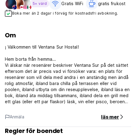
Gratis WiFi
gratis frukost‎
5+ värd
Boka mer än 2 dagar i förväg för kostnadsfri avbokning.
Om
¡ Välkommen till Ventana Sur Hostal!
Hem borta från hemma...
Vi älskar när resenärer beskriver Ventana Sur på det sättet
eftersom det är precis vad vi försöker vara: en plats för
resenärer som vill dela med andra i en anständig men ändå
rolig atmosfär, ibland bara chilla på terrassen eller vid
poolen, ibland utbyta om din reseupplevelse, ibland läsa en
bok, ibland äta middag tillsammans, ibland dela en grill med
ett glas (eller ett par flaskor) läsk, vin eller pisco, beroende
på humöret...
Du är mycket välkommen om du är avslappnad, om du
läs mer
Anmäla
förstår att du ska ta med öronproppar om du vill gå och
lägga dig kl 22 men också att du ska vara tillräckligt
Regler för boendet
respektfull för att inte göra för mycket ljud vid 02:00...