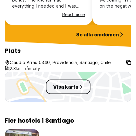
everything I needed and I was
on the negative s
even offered cheese, salami and
there’s no soap f
Read more
scrambled eggs for breakfast.
the bathrooms (gr
Although slightly out of the city
centre, Ventana is a short walk
Se alla omdömen
from a range of good cafes and
restaurants so there's a lot to do!
My bunk bed was a bit shaky but
Plats
apart from that I had a great stay.
Claudio Arrau 0340, Providencia, Santiago, Chile
2.3km från city
Visa karta
Fler hostels i Santiago