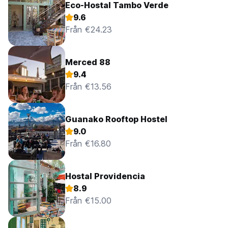
Eco-Hostal Tambo Verde
9.6
Från €24.23
Merced 88
9.4
Från €13.56
Guanako Rooftop Hostel
9.0
Från €16.80
Hostal Providencia
8.9
Från €15.00