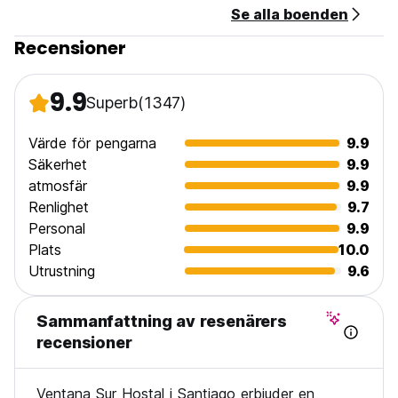
Se alla boenden
Recensioner
9.9
Superb
(1347)
Värde för pengarna
9.9
Säkerhet
9.9
atmosfär
9.9
Renlighet
9.7
Personal
9.9
Plats
10.0
Utrustning
9.6
Sammanfattning av resenärers
recensioner
Ventana Sur Hostal i Santiago erbjuder en