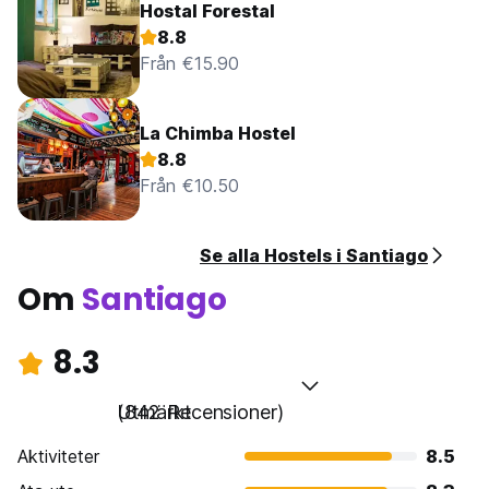
Hostal Forestal
8.8
Från €15.90
La Chimba Hostel
8.8
Från €10.50
Se alla Hostels i Santiago
Om
Santiago
8.3
Utmärkt
(842 Recensioner)
Aktiviteter
8.5