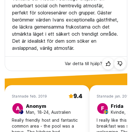
underbart social och hemtrevlig atmosfär,
perfekt för soloresenärer och grupper. Gäster
berömmer värden Ivans exceptionella gästfrihet,
de läckra gemensamma frukostarna och det
utmärkta läget i ett säkert och trendigt område.
Det är idealiskt för dem som söker en
avslappnad, vänlig atmosfär.
Var detta till hjälp?
9.4
Stannade feb. 2019
Stannade jan. 2019
Anonym
Frida
A
F
Man, 18-24, Australien
Kvinde, 25
Really friendly host and fantastic
I really like this 
common area - the pool was a
breakfast was sup
bonus. The kitchen had
welcoming. The on