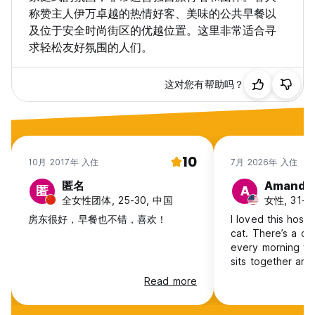
称赞主人伊万卓越的热情好客、美味的公共早餐以
及位于安全时尚街区的优越位置。这里非常适合寻
求轻松友好氛围的人们。
这对您有帮助吗？
10
10月 2017年 入住
7月 2026年 入住
匿名
Amanda
匿
A
全女性团体, 25-30, 中国
女性, 31-4
房东很好，早餐也不错，喜欢！
I loved this host
cat. There’s a c
every morning w
sits together and
time and the food
Read more
right next to barri
very cute area. 