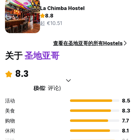
La Chimba Hostel
8.8
起 €10.51
查看在圣地亚哥的所有Hostels
关于
圣地亚哥
8.3
极佳
(842 评论)
活动
8.5
美食
8.3
购物
7.7
休闲
8.1