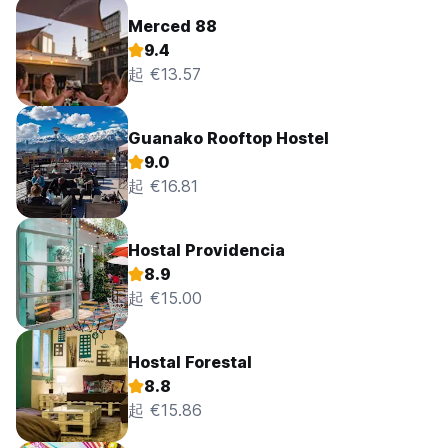
Merced 88
9.4
起 €13.57
Guanako Rooftop Hostel
9.0
起 €16.81
Hostal Providencia
8.9
起 €15.00
Hostal Forestal
8.8
起 €15.86