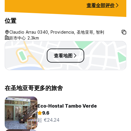
the hostel is gre
查看全部评价
beds felt slightl
elder 34 year old
the top and no cu
位置
anything. That w
downside. Shower
Claudio Arrau 0340, Providencia, 圣地亚哥, 智利
I mention the ca
距市中心 2.3km
vibes.
查看地图
在圣地亚哥更多的旅舍
Eco-Hostal Tambo Verde
9.6
起 €24.24