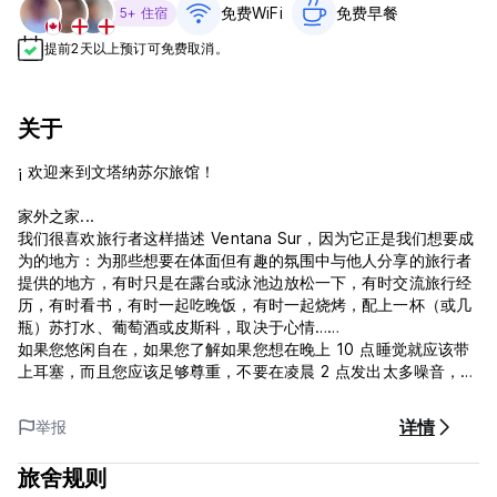
免费WiFi
免费早餐‎
5+ 住宿
提前2天以上预订可免费取消。
关于
¡ 欢迎来到文塔纳苏尔旅馆！
家外之家...
我们很喜欢旅行者这样描述 Ventana Sur，因为它正是我们想要成
为的地方：为那些想要在体面但有趣的氛围中与他人分享的旅行者
提供的地方，有时只是在露台或泳池边放松一下，有时交流旅行经
历，有时看书，有时一起吃晚饭，有时一起烧烤，配上一杯（或几
瓶）苏打水、葡萄酒或皮斯科，取决于心情……
如果您悠闲自在，如果您了解如果您想在晚上 10 点睡觉就应该带
上耳塞，而且您应该足够尊重，不要在凌晨 2 点发出太多噪音，那
么我们非常欢迎您...
详情
举报
我们距离圣伊莎贝尔地铁站仅几个街区，毗邻普罗维登西亚的布斯
塔曼特公园，步行即可到达主要旅游景点（贝拉维斯塔、圣克里斯
旅舍规则
托瓦尔、圣卢西亚）。这是一个非常安全的社区，周围有餐馆、酒