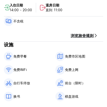
吧和超市。
入住日期
退房日期
14:00 - 20:00
直到 11:00
Ventana Sur 的经理 Ivan 一直住在圣地亚哥，这家旅馆已经运营
了 13 年，因此我们肯定可以为您提供有关我们心爱的圣地亚哥的
所有信息。
不含税
如您所知，我们的早餐从 9:00 开始，包括：
浏览旅舍规则
- 面包
设施
- 炒鸡蛋
- 花生酱
- 果酱
免费早餐‎
免费市区地图
- 黄油
- 茶、咖啡和牛奶
免费WiFi
免费上网
/酒店保留对您的卡进行预授权的权利/ (Auto-translated from
original language)
自行车停放
前台（限时）
换书
棋盘游戏