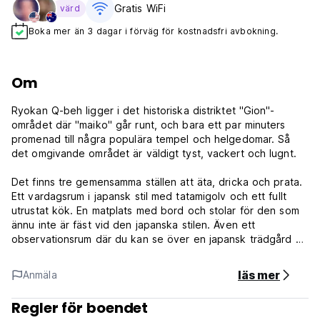
Gratis WiFi
värd
Boka mer än 3 dagar i förväg för kostnadsfri avbokning.
Om
Ryokan Q-beh ligger i det historiska distriktet "Gion"-
området där "maiko" går runt, och bara ett par minuters
promenad till några populära tempel och helgedomar. Så
det omgivande området är väldigt tyst, vackert och lugnt.
Det finns tre gemensamma ställen att äta, dricka och prata.
Ett vardagsrum i japansk stil med tatamigolv och ett fullt
utrustat kök. En matplats med bord och stolar för den som
ännu inte är fäst vid den japanska stilen. Även ett
observationsrum där du kan se över en japansk trädgård på
tredje våningen.
läs mer
Anmäla
+Gratis tillgång till Wi-Fi internet tillgänglig var som helst.
+Gratis vanliga datorer tillgängliga i vardagsrummet.
Regler för boendet
+Rökfritt (Det finns ett rökområde utanför).