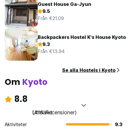
Guest House Ga-Jyun
9.5
Från €21.09
Backpackers Hostel K's House Kyoto
9.3
Från €13.94
Se alla Hostels i Kyoto
Om
Kyoto
8.8
Utmärkt
(418 Recensioner)
Aktiviteter
9.3