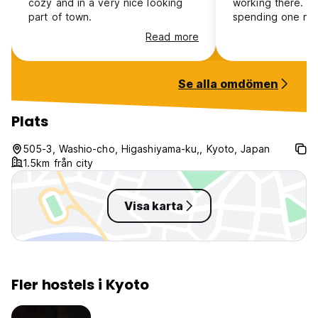
cozy and in a very nice looking
working there. i 
part of town.
spending one nig
Read more
Se alla omdömen
Plats
505-3, Washio-cho, Higashiyama-ku,, Kyoto, Japan
1.5km från city
Visa karta
Fler hostels i Kyoto