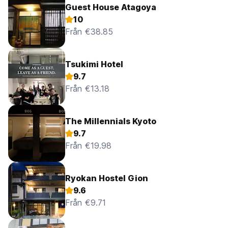
Guest House Atagoya
10
Från €38.85
Tsukimi Hotel
9.7
Från €13.18
The Millennials Kyoto
9.7
Från €19.98
Ryokan Hostel Gion
9.6
Från €9.71