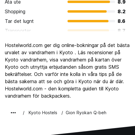
Ata ute
8.9
Shopping
8.2
Tar det lugnt
8.6
Transporter
8.7
Sightseeing
9.7
Hostelworld.com ger dig online-bokningar på det bästa
Kultur
9.8
urvalet av vandrarhem i Kyoto . Läs recensioner på
Festa
Kyoto vandrarhem, visa vandrarhem på kartan över
7.3
Kyoto och utnyttja erbjudanden såsom gratis SMS
Värde för pengarna
8.4
bekräftelser. Och varför inte kolla in våra tips på de
bästa sakerna att se och göra i Kyoto när du är där.
Hostelworld.com - den kompletta guiden till Kyoto
vandrarhem för backpackers.
Kyoto Hostels
Gion Ryokan Q-beh