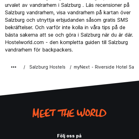
Kultur
9.2
urvalet av vandrarhem i Salzburg . Läs recensioner på
Festa
Salzburg vandrarhem, visa vandrarhem på kartan över
6.8
Salzburg och utnyttja erbjudanden såsom gratis SMS
Värde för pengarna
7.8
bekräftelser. Och varför inte kolla in våra tips på de
bästa sakerna att se och göra i Salzburg när du är där.
Hostelworld.com - den kompletta guiden till Salzburg
vandrarhem för backpackers.
Salzburg Hostels
myNext - Riverside Hotel Salz
Följ oss på