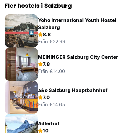
Fler hostels i Salzburg
Yoho International Youth Hostel
Salzburg
8.8
Från €22.99
MEININGER Salzburg City Center
7.8
Från €14.00
a&o Salzburg Hauptbahnhof
7.0
Från €14.65
Adlerhof
10