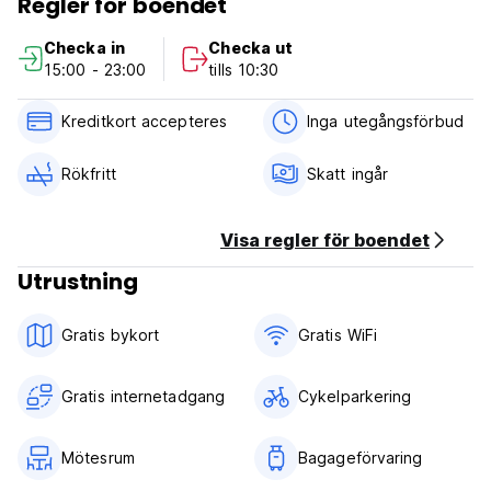
Regler för boendet
❤ Gratis förvaring för ditt bagage
❤ Alla avgifter och skatter ingår
Checka in
Checka ut
❤ & så mycket mer (hårtorkar, strykjärn, adaptrar,
15:00 - 23:00
tills 10:30
stadsguider, ...)!
Vi ser fram emot att välkomna dig i vårt hem! Om du har
Kreditkort accepteres
Inga utegångsförbud
några frågor hjälper vi gärna till! (Auto-translated from
original language)
Rökfritt
Skatt ingår
Visa regler för boendet
Utrustning
Gratis bykort
Gratis WiFi
Gratis internetadgang
Cykelparkering
Mötesrum
Bagageförvaring