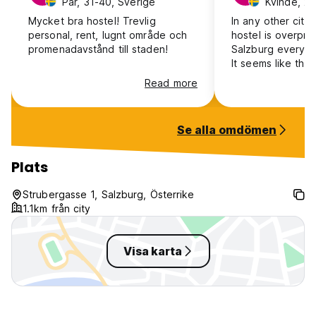
Par, 31-40, Sverige
Kvinde, 25
Mycket bra hostel! Trevlig
In any other city 
personal, rent, lugnt område och
hostel is overpric
promenadavstånd till staden!
Salzburg everyth
It seems like this
serves as a stude
Read more
then you know wh
The location was
the train station 
Se alla omdömen
center. The staff was helpful and
friendly. It was v
conditioner in Jul
Plats
our room had a fa
stay on a budget
Strubergasse 1, Salzburg, Österrike
about the dust un
1.1km från city
would recommend
Visa karta