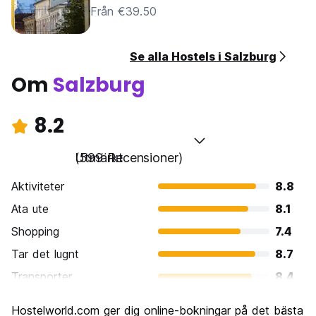
Från €39.50
Se alla Hostels i Salzburg
Om
Salzburg
8.2
Utmärkt
(599 Recensioner)
Aktiviteter
8.8
Ata ute
8.1
Shopping
7.4
Tar det lugnt
8.7
Transporter
8.4
Sightseeing
9.2
Hostelworld.com ger dig online-bokningar på det bästa