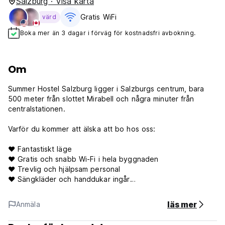
Salzburg · Visa karta
Gratis WiFi
värd
Boka mer än 3 dagar i förväg för kostnadsfri avbokning.
Om
Summer Hostel Salzburg ligger i Salzburgs centrum, bara
500 meter från slottet Mirabell och några minuter från
centralstationen.
Varför du kommer att älska att bo hos oss:
❤ Fantastiskt läge
❤ Gratis och snabb Wi-Fi i hela byggnaden
❤ Trevlig och hjälpsam personal
❤ Sängkläder och handdukar ingår
❤ Sköna sängar (inga våningssängar!)
❤ Gratis stadskartor
läs mer
Anmäla
❤ Cykeluthyrning
❤ Tvättstugor