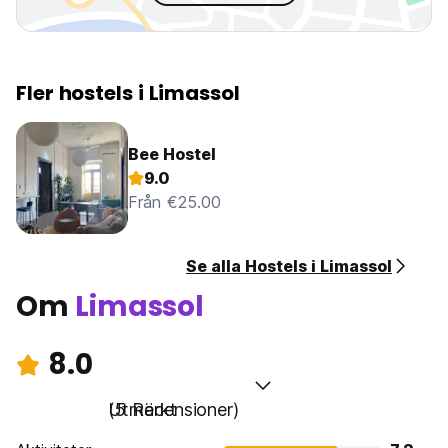
Fler hostels i Limassol
Bee Hostel
9.0
Från €25.00
Se alla Hostels i Limassol
Om
Limassol
8.0
Utmärkt
(5 Recensioner)