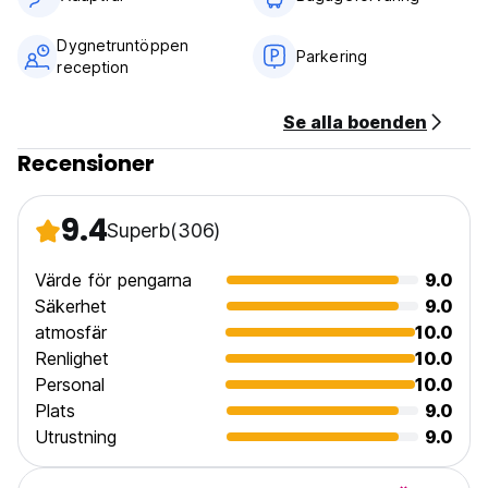
Icke-rökare.
Minimiålder -18 år (Auto-translated from original language)
Dygnetruntöppen
Parkering
reception
Se alla boenden
Recensioner
9.4
Superb
(306)
Värde för pengarna
9.0
Säkerhet
9.0
atmosfär
10.0
Renlighet
10.0
Personal
10.0
Plats
9.0
Utrustning
9.0