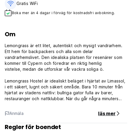
Gratis WiFi
Boka mer än 4 dagar i förväg för kostnadsfri avbokning.
Om
Lemongrass är ett litet, autentiskt och mysigt vandrarhem.
Ett hem för backpackers och alla som delar
vandrarhemslivet. Den idealiska platsen för resenärer som
kommer till Cypern och föredrar en riktig hemlig
vistelse, medan de utforskar vår vackra soliga ö.
Lemongrass Hostel är idealiskt beläget i hjärtat av Limassol,
i ett säkert, lugnt och säkert område. Bara 10 minuter från
hjärtat av stadens nattliv: bullriga gator fulla av barer,
restauranger och nattklubbar. När du går några minuters
promenad hittar du Limassols centrum. Bland de smala
gatorna kommer du att upptäcka små lokala
läs mer
Anmäla
hantverksbutiker, verkstäder, gallerier, souvenirbutiker,
matmarknad och designermodebutiker. Viktigast - bara 15
Regler för boendet
min till fots till stranden!