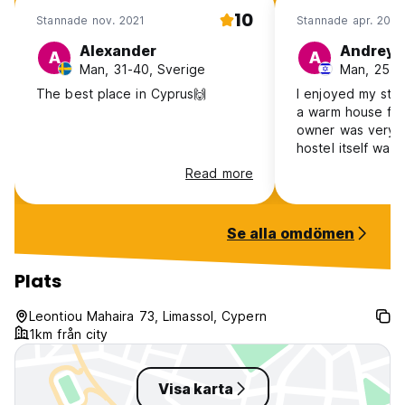
10
Stannade nov. 2021
Stannade apr. 2025
Alexander
Andrey
A
A
Man, 31-40, Sverige
Man, 25-30
The best place in Cyprus🙌
I enjoyed my sta
a warm house fee
owner was very f
hostel itself was
the bed was comf
Read more
Definitely will re
come back :)
Se alla omdömen
Plats
Leontiou Mahaira 73, Limassol, Cypern
1km från city
Visa karta