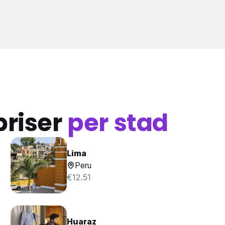
priser
per stad
Lima
Peru
€12.51
Huaraz