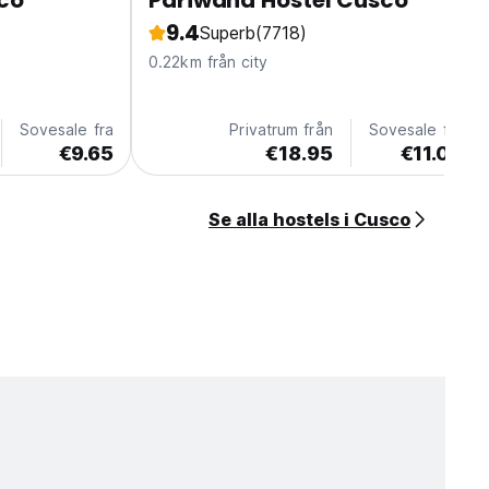
ico
Pariwana Hostel Cusco
9.4
Superb
(7718)
0.22km från city
Sovesale fra
Privatrum från
Sovesale fra
€9.65
€18.95
€11.08
Se alla hostels i Cusco