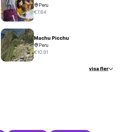
Peru
€7.84
Machu Picchu
Peru
€10.91
visa fler