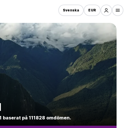
Svenska
EUR
u
5.1 baserat på 111828 omdömen.