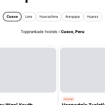
Cusco
Lima
Huacachina
Arequipa
Huaraz
Topprankade hostels i
Cusco, Peru
Hostel