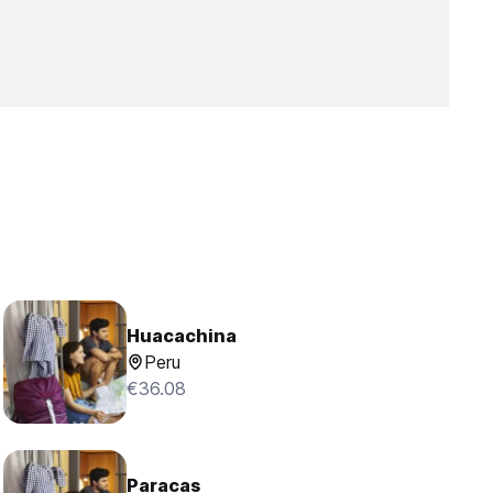
Huacachina
Peru
€36.08
Paracas