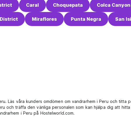
strict
Caral
Choquepata
Colca Canyon
District
Miraflores
Punta Negra
San Is
Peru. Läs våra kunders omdömen om vandrarhem i Peru och titta 
 och träffa den vänliga personalen som kan hjälpa dig att hitta s
andrarhem i Peru på Hostelworld.com.