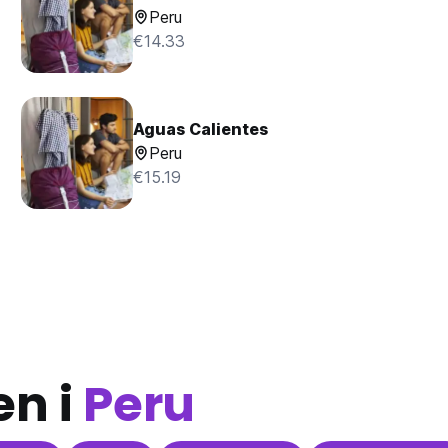
Peru
€14.33
Aguas Calientes
Peru
€15.19
en i
Peru