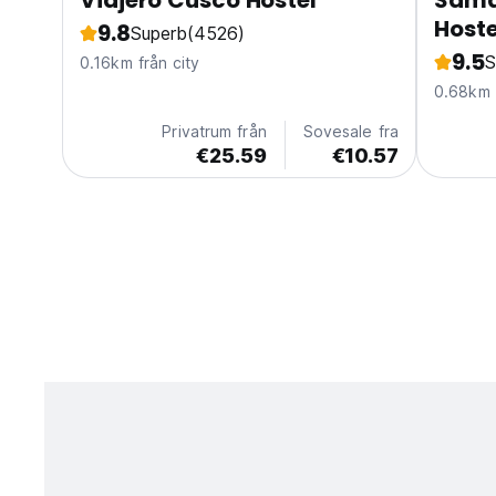
Viajero Cusco Hostel
Sama
Host
9.8
Superb
(4526)
9.5
S
0.16km från city
0.68km f
Privatrum från
Sovesale fra
€25.59
€10.57