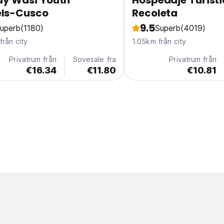
y Wasi Youth
Hospedaje Turist
els-Cusco
Recoleta
9.5
uperb
(1180)
Superb
(4019)
rån city
1.05km från city
Privatrum från
Sovesale fra
Privatrum från
€16.34
€11.80
€10.81