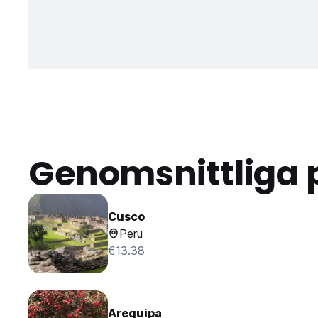
Genomsnittliga 
Cusco
Peru
€13.38
Arequipa