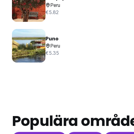
Peru
€5.82
Puno
Peru
€5.35
Populära områd