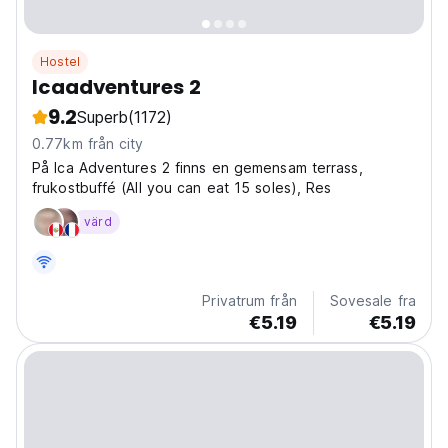
Hostel
Icaadventures 2
9.2
Superb
(1172)
0.77km från city
På Ica Adventures 2 finns en gemensam terrass,
frukostbuffé (All you can eat 15 soles), Res
värd
Privatrum från
Sovesale fra
€5.19
€5.19