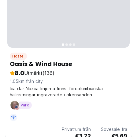
Hostel
Oasis & Wind House
8.0
Utmärkt
(136)
1.05km från city
Ica där Nazca-linjerna finns, förcolumbianska
hällristningar ingraverade i ökensanden
värd
Privatrum från
Sovesale fra
€3.72
€5.69