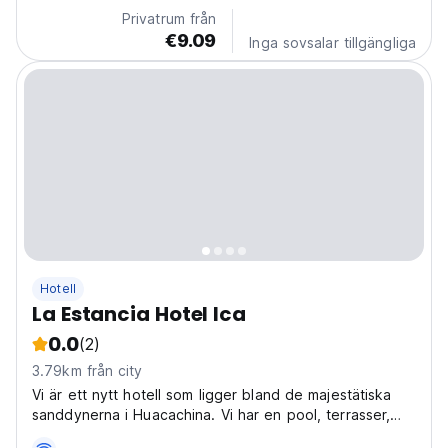
unique Huacachina Lagoon, going on an adventure...
Privatrum från
€9.09
Inga sovsalar tillgängliga
Hotell
La Estancia Hotel Ica
0.0
(2)
3.79km från city
Vi är ett nytt hotell som ligger bland de majestätiska
sanddynerna i Huacachina. Vi har en pool, terrasser,
cyklar, sandboardbrädor och promenader för att se