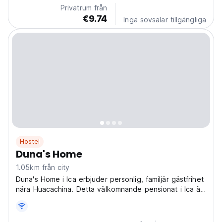
Privatrum från
€9.74
Inga sovsalar tillgängliga
Hostel
Duna's Home
1.05km från city
Duna's Home i Ica erbjuder personlig, familjär gästfrihet
nära Huacachina. Detta välkomnande pensionat i Ica är
idealiskt för ensamresenärer som söker lugna, hemlika
vistelser med lokal insikt. (Auto-translated from original
language)