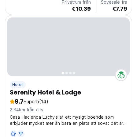
Privatrum från
Sovesale fra
€10.39
€7.79
Hotell
Serenity Hotel & Lodge
9.7
Superb
(14)
2.84km från city
Casa Hacienda Luchy's är ett mysigt boende som
erbjuder mycket mer än bara en plats att sova: det är
en berikande upplevelse för dem som söker lugn,
historia och kultur mitt i Ica-oasens natur.