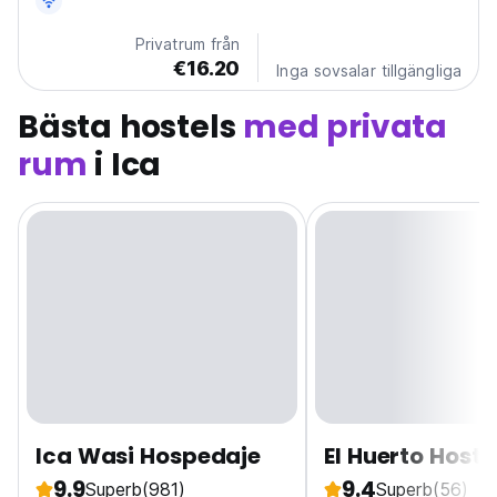
solnedgången i hotellets sanddyner.
Privatrum från
€16.20
Inga sovsalar tillgängliga
Bästa hostels
med privata
rum
i Ica
Ica Wasi Hospedaje
El Huerto Hoste
9.9
9.4
Superb
(981)
Superb
(56)