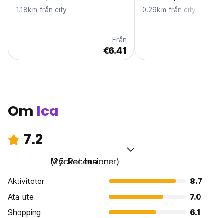
1.18km från city
0.29km från city
Från
€6.41
Om
Ica
7.2
Mycket bra
(25 Recensioner)
Aktiviteter
8.7
Ata ute
7.0
Shopping
6.1