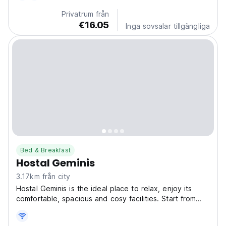
Privatrum från
€16.05
Inga sovsalar tillgängliga
Bed & Breakfast
Hostal Geminis
3.17km från city
Hostal Geminis is the ideal place to relax, enjoy its
comfortable, spacious and cosy facilities. Start from
here? Your experience discovering the wonders of the
vast natural desert of Ica, being surprised by the