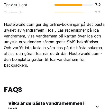
Tar det lugnt
7.2
Transporter
7.3
Sightseeing
7.7
Hostelworld.com ger dig online-bokningar på det bästa
Kultur
7.0
urvalet av vandrarhem i Ica . Läs recensioner på Ica
Festa
vandrarhem, visa vandrarhem på kartan över Ica och
6.2
utnyttja erbjudanden såsom gratis SMS bekräftelser.
Värde för pengarna
7.8
Och varför inte kolla in våra tips på de bästa sakerna
att se och göra i Ica när du är där. Hostelworld.com -
den kompletta guiden till Ica vandrarhem för
backpackers.
FAQS
Vilka är de bästa vandrarhemmen i