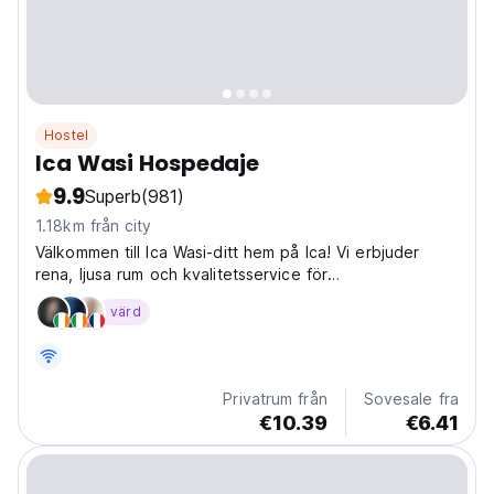
Hostel
Ica Wasi Hospedaje
9.9
Superb
(981)
1.18km från city
Välkommen till Ica Wasi-ditt hem på Ica! Vi erbjuder
rena, ljusa rum och kvalitetsservice för
budgetresenärer i Ica center.
värd
Privatrum från
Sovesale fra
€10.39
€6.41