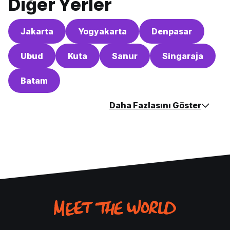
Diğer Yerler
Jakarta
Yogyakarta
Denpasar
Ubud
Kuta
Sanur
Singaraja
Batam
Daha Fazlasını Göster