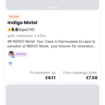
Hostel
Indigo Motel
9.6
Süper
(16)
şehir merkezine 5.47km
## INDIGO Motel: Your Oasis in Karimunjawa Escape to
paradise at INDIGO Motel, your heaven for relaxation
and adventure on the stunning island of Karimunjawa.
kalmak
Immerse yourself in the lush greenery of our garden,
unwind in our shared lounge, or enjoy a refreshing...
Privatzimmer ab
Dorm başlangıç fiyatı:
€6.11
€7.58