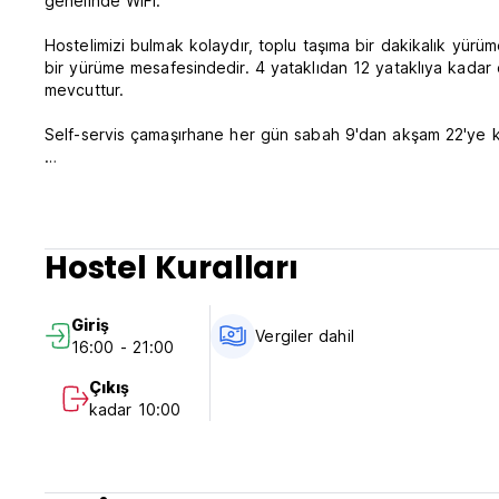
genelinde WiFi.
Hostelimizi bulmak kolaydır, toplu taşıma bir dakikalık yürü
bir yürüme mesafesindedir. 4 yataklıdan 12 yataklıya kadar
mevcuttur.
Self-servis çamaşırhane her gün sabah 9'dan akşam 22'ye 
Koşullar
Resepsiyon 07:30-10:00 ve 15:00-22:00 saatleri arasında aç
Hostel Kuralları
• Misafir varıştan 7 gün öncesine kadar ücretsiz iptal edebi
rezervasyonun toplam tutarı tahsil edilecektir.
Giriş
Vergiler dahil
16:00 - 21:00
16:00-21:00 saatleri arasında check-in yapın.
Saat 10:00'dan önce check-out yapın.
Çıkış
kadar 10:00
Ödeme varışta nakit olarak yapılır.
Vergiler dahil.
Kahvaltı dahil değildir.