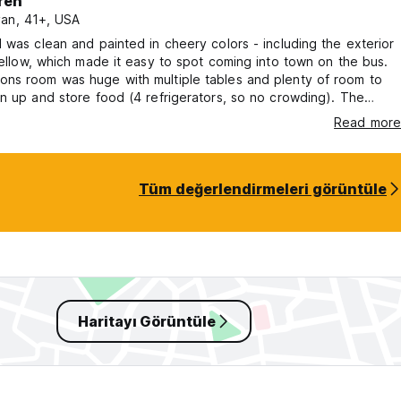
ren
an, 41+, USA
 was clean and painted in cheery colors - including the exterior
yellow, which made it easy to spot coming into town on the bus.
ns room was huge with multiple tables and plenty of room to
n up and store food (4 refrigerators, so no crowding). The
 spacious and airy. The bathrooms offered 3 private cubicles
Read more
k as well as a toilet in each. There was also a dry room for our
All in all, one of the nicer hostels I've stayed in.
Tüm değerlendirmeleri görüntüle
Haritayı Görüntüle