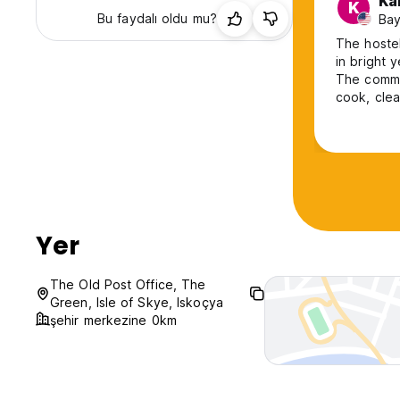
Ka
K
Bu faydalı oldu mu?
Bay
The hostel
in bright 
The commo
cook, clea
dorms were
with a sin
rain gear. 
Yer
The Old Post Office, The
Green, Isle of Skye, Iskoçya
şehir merkezine 0km