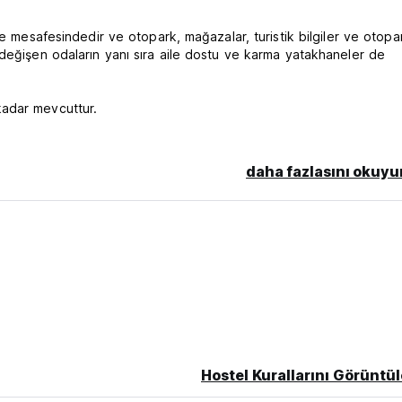
me mesafesindedir ve otopark, mağazalar, turistik bilgiler ve otopa
 değişen odaların yanı sıra aile dostu ve karma yatakhaneler de
kadar mevcuttur.
daha fazlasını okuyu
ıktır.
lir. Varıştan önceki 7 gün içinde iptal edilmesi durumunda konukla
Hostel Kurallarını Görüntül