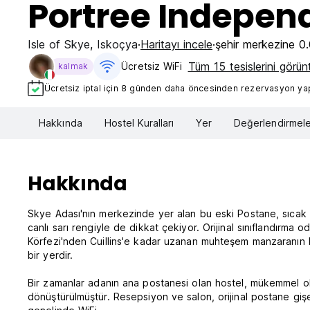
Portree Indepen
Isle of Skye
,
Iskoçya
Haritayı incele
şehir merkezine 0
Tüm 15 tesislerini görün
Ücretsiz WiFi
kalmak
Ücretsiz iptal için 8 günden daha öncesinden rezervasyon yapt
Hakkında
Hostel Kuralları
Yer
Değerlendirmele
Hakkında
Skye Adası'nın merkezinde yer alan bu eski Postane, sıcak ve
canlı sarı rengiyle de dikkat çekiyor. Orijinal sınıflandır
Körfezi'nden Cuillins'e kadar uzanan muhteşem manzaranın ke
bir yerdir.
Bir zamanlar adanın ana postanesi olan hostel, mükemmel olan
dönüştürülmüştür. Resepsiyon ve salon, orijinal postane gişes