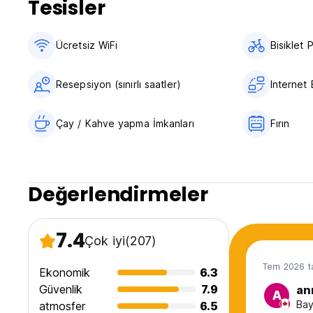
Tesisler
Çocuk Dostu.
Sigara içilmez.
Ücretsiz WiFi
Bisiklet 
**giriş sırasında ateş ölçümü**
**Mutfak olanağı şu anda Kovid19 kısıtlamaları nedeniyle kul
Resepsiyon (sınırlı saatler)
Internet 
Çay / Kahve yapma İmkanları
Fırın
Değerlendirmeler
7.4
Çok iyi
(207)
Tem 2026 ta
Ekonomik
6.3
Güvenlik
7.9
an
A
Bay
atmosfer
6.5