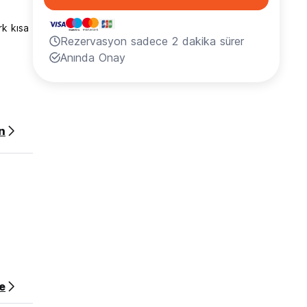
rk kısa
Rezervasyon sadece 2 dakika sürer
Anında Onay
n
rdan
e