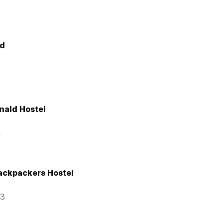
d
nald Hostel
4
ackpackers Hostel
33