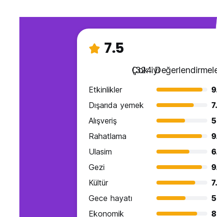
7.5
Çok iyi
(324 Değerlendirmele
Etkinlikler
9
Dışarıda yemek
7
Alışveriş
5
Rahatlama
9
Ulasim
6
Gezi
9
Kültür
7
Gece hayatı
5
Ekonomik
8