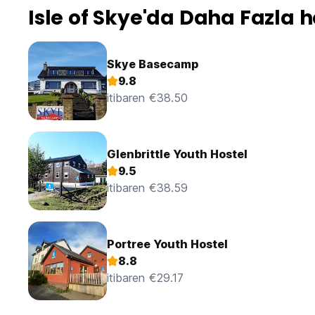
Isle of Skye'da Daha Fazla h
Skye Basecamp
9.8
itibaren €38.50
Glenbrittle Youth Hostel
9.5
itibaren €38.59
Portree Youth Hostel
8.8
itibaren €29.17