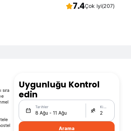
7.4
Çok iyi
(207)
Uygunluğu Kontrol
 sıra
edin
ee
emmel
Tarihler
Kişi Sayısı
stele
hostel
Arama