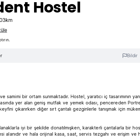
dent Hostel
.03km
tüle
ırın.
r
Bildir
 samimi bir ortam sunmaktadır. Hostel, yaratıcı iç tasarımının yanı
ma odasında yer alan geniş mutfak ve yemek odası, pencereden Portr
yfini çıkarırken diğer sırt çantalı gezginlerle tanışmak için mük
aklarla iyi bir şekilde donatılmışken, karakterli çantalarla bir ho
i alanıdır ve hala orijinal kasa, saat, servis tezgahı ve erişim ve 