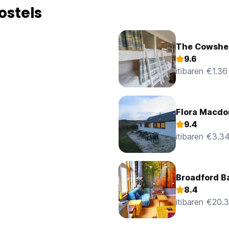
ostels
The Cowshe
9.6
itibaren €1.36
Flora Macdo
9.4
itibaren €3.3
Broadford B
8.4
itibaren €20.