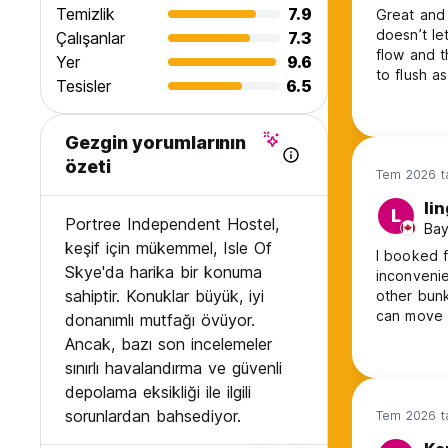
Temizlik
7.9
Great and spac
doesn’t le
Çalışanlar
7.3
flow and the 
Yer
9.6
to flush as
Tesisler
6.5
Gezgin yorumlarının
özeti
Tem 2026 ta
li
L
Portree Independent Hostel,
Bay
keşif için mükemmel, Isle Of
I booked f
Skye'da harika bir konuma
inconvenie
sahiptir. Konuklar büyük, iyi
other bunk
can move to anothe
donanımlı mutfağı övüyor.
ask to pay
Ancak, bazı son incelemeler
But most o
sınırlı havalandırma ve güvenli
depolama eksikliği ile ilgili
sorunlardan bahsediyor.
Tem 2026 ta