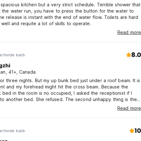
ious kitchen but a very strict schedule. Terrible shower that
t the water run, you have to press the button for the water to
release is instant with the end of water flow. Toilets are hard
 well and requite a lot of skills to operate.
Read more
8.0
rihinde kaldı
ngzhi
an, 41+, Canada
or three nights. But my up bunk bed just under a roof beam. It is
nt and my forehead might hit the cross beam. Because the
 bed in the room is no occupied, I asked the receptionist if I
r bed. She refused. The second unhappy thing is they
 by cash. It is really rare in hostel. No TV no shower gel here.
Read more
f other hostels have the facilities.
10
rihinde kaldı