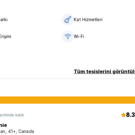
Parkı
Kat Hizmetleri
lanılamıyor** (Auto-translated from original language)
Erişimi
Wi-Fi
Tüm tesislerini görüntül
8.3
rihinde kaldı
nie
an, 41+, Canada