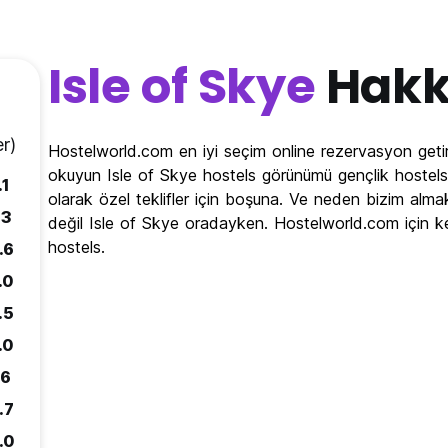
Isle of Skye
Hakk
r)
Hostelworld.com en iyi seçim online rezervasyon getir
okuyun Isle of Skye hostels görünümü gençlik hostels 
.1
olarak özel teklifler için boşuna. Ve neden bizim alma
.3
değil Isle of Skye oradayken. Hostelworld.com için k
hostels.
.6
.0
.5
.0
.6
.7
.0