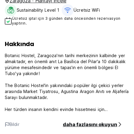
Zaragoza · Haritayı incele
Sustainability Level 1
Ücretsiz WiFi
Ücretsiz iptal için 3 günden daha öncesinden rezervasyon
yaptırın.
Hakkında
Botanic Hostel, Zaragoza'nın tarihi merkezinin kalbinde yer
almaktadır, en önemli anıt La Basílica del Pilar'a 10 dakikalık
yürüme mesafesindedir ve tapas'ın en önemli bölgesi El
Tubo'ya yakındır!
The Botanic Hostel'in yakınındaki popüler ilgi çekici yerler
arasında Market Tiyatrosu, Agustina Aragon Anıtı ve Aljafería
Sarayı bulunmaktadır.
Her türden insanın kendini evinde hissetmesi için
tasarlanmış, benzersiz bir tasarım ve malzeme ile
yaratılmıştır.
daha fazlasını okuyun
Bildir
Özel banyolu odalar ve bina genelinde Wi-Fi sunmaktadır.
Hostel genelinde klima ve ısıtma mevcuttur ve hava