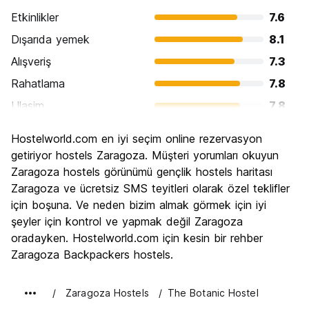
Etkinlikler
7.6
Dışarıda yemek
8.1
Alışveriş
7.3
Rahatlama
7.8
Ulasim
7.8
Gezi
8.3
Hostelworld.com en iyi seçim online rezervasyon
Kültür
8.5
getiriyor hostels Zaragoza. Müşteri yorumları okuyun
Gece hayatı
Zaragoza hostels görünümü gençlik hostels haritası
7.0
Zaragoza ve ücretsiz SMS teyitleri olarak özel teklifler
Ekonomik
8.0
için boşuna. Ve neden bizim almak görmek için iyi
şeyler için kontrol ve yapmak değil Zaragoza
oradayken. Hostelworld.com için kesin bir rehber
Zaragoza Backpackers hostels.
Zaragoza Hostels
The Botanic Hostel