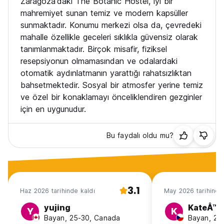
Zaragoza'daki The Botanic Hostel, iyi bir
mahremiyet sunan temiz ve modern kapsüller
sunmaktadır. Konumu merkezi olsa da, çevredeki
mahalle özellikle geceleri sıklıkla güvensiz olarak
tanımlanmaktadır. Birçok misafir, fiziksel
resepsiyonun olmamasından ve odalardaki
otomatik aydınlatmanın yarattığı rahatsızlıktan
bahsetmektedir. Sosyal bir atmosfer yerine temiz
ve özel bir konaklamayı önceliklendiren gezginler
için en uygunudur.
Bu faydalı oldu mu?
3.1
Haz 2026 tarihinde kaldı
May 2026 tarihinde
yujing
KateÅ™i
Y
K
Bayan, 25-30, Canada