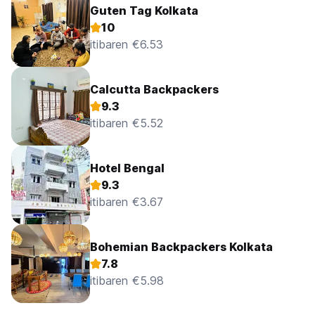
Guten Tag Kolkata
10
itibaren €6.53
Calcutta Backpackers
9.3
itibaren €5.52
Hotel Bengal
9.3
itibaren €3.67
Bohemian Backpackers Kolkata
7.8
itibaren €5.98