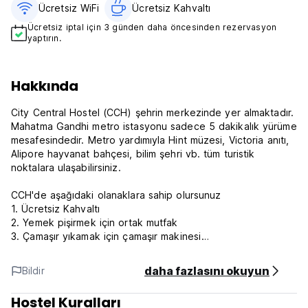
Ücretsiz WiFi
Ücretsiz Kahvaltı‎
Ücretsiz iptal için 3 günden daha öncesinden rezervasyon
yaptırın.
Hakkında
City Central Hostel (CCH) şehrin merkezinde yer almaktadır.
Mahatma Gandhi metro istasyonu sadece 5 dakikalık yürüme
mesafesindedir. Metro yardımıyla Hint müzesi, Victoria anıtı,
Alipore hayvanat bahçesi, bilim şehri vb. tüm turistik
noktalara ulaşabilirsiniz.
CCH'de aşağıdaki olanaklara sahip olursunuz
1. Ücretsiz Kahvaltı
2. Yemek pişirmek için ortak mutfak
3. Çamaşır yıkamak için çamaşır makinesi
4. Nargile mevcut
5. Ücretsiz Wi-Fi
daha fazlasını okuyun
Bildir
6. Ücretsiz çıktı ve tarama
7. oynanacak oyunlar
Hostel Kuralları
8. Amazon Prime video ve Netflix aboneliği mevcut