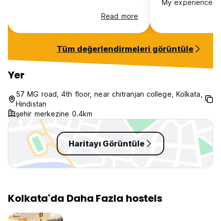
My experience h
uncomfortable an
Read more
unsafe. Payment 
difficult due to l
and there was no
Tüm değerlendirmeleri görüntüle
dorm despite a m
Many local men a
there long-term, 
Yer
uneasy atmospher
a serious invasio
57 MG road, 4th floor, near chitranjan college, Kolkata,
the location and 
Hindistan
unsafe, especiall
şehir merkezine 0.4km
belongings were 
Haritayı Görüntüle
Kolkata'da Daha Fazla hostels