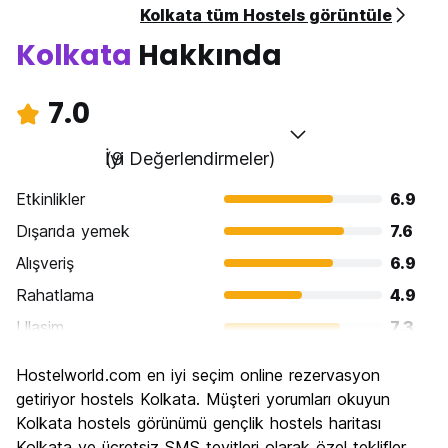
Kolkata tüm Hostels görüntüle
Kolkata
Hakkında
7.0
İyi
(9 Değerlendirmeler)
Etkinlikler
6.9
Dışarıda yemek
7.6
Alışveriş
6.9
Rahatlama
4.9
Ulasim
7.3
Gezi
7.6
Hostelworld.com en iyi seçim online rezervasyon
Kültür
9.3
getiriyor hostels Kolkata. Müşteri yorumları okuyun
Gece hayatı
Kolkata hostels görünümü gençlik hostels haritası
4.4
Kolkata ve ücretsiz SMS teyitleri olarak özel teklifler