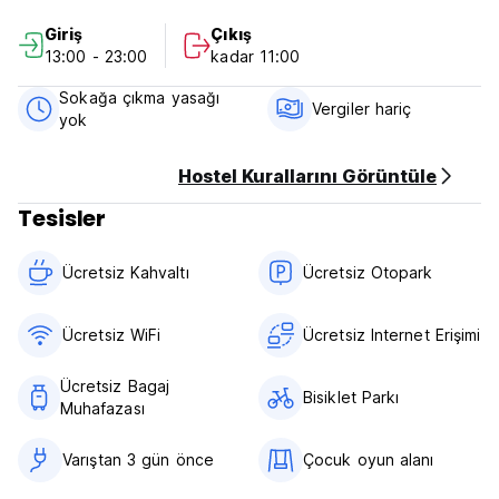
9. Ücretsiz şehir haritaları mevcut
Giriş
Çıkış
10. İlgili restoranlardan indirimli yiyecekler
13:00 - 23:00
kadar 11:00
11. Turistik noktalarda indirimli biletler
Sokağa çıkma yasağı
***Gayrimenkul Politikaları***
Vergiler hariç
yok
İptal politikası: Varıştan 2 gün önce. Geç iptal veya
Rezervasyonun Kullanılmaması durumunda konaklamanızın ilk
gecesinin ücreti tahsil edilecektir.
Hostel Kurallarını Görüntüle
13:00-23:00 saatleri arasında check-in yapın.
Tesisler
Öğlen 11:00'den önce check-out yapın.
Ödeme varışta nakit olarak yapılır.
Kahvaltı dahil.
Ücretsiz Kahvaltı‎
Ücretsiz Otopark
Sokağa çıkma yasağı yok. (Auto-translated from original
language)
Ücretsiz WiFi
Ücretsiz Internet Erişimi
Ücretsiz Bagaj
Bisiklet Parkı
Muhafazası
Varıştan 3 gün önce
Çocuk oyun alanı