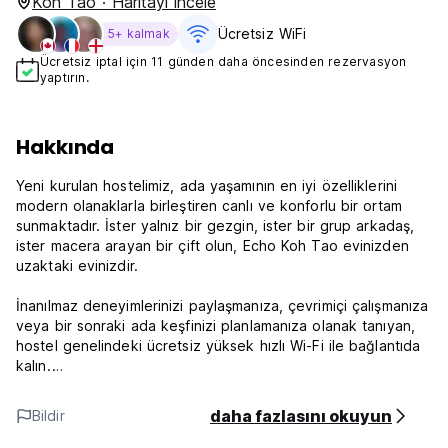
Koh Tao · Haritayı incele
Ücretsiz WiFi
5+ kalmak
Ücretsiz iptal için 11 günden daha öncesinden rezervasyon
yaptırın.
Hakkında
Yeni kurulan hostelimiz, ada yaşamının en iyi özelliklerini
modern olanaklarla birleştiren canlı ve konforlu bir ortam
sunmaktadır. İster yalnız bir gezgin, ister bir grup arkadaş,
ister macera arayan bir çift olun, Echo Koh Tao evinizden
uzaktaki evinizdir.
İnanılmaz deneyimlerinizi paylaşmanıza, çevrimiçi çalışmanıza
veya bir sonraki ada keşfinizi planlamanıza olanak tanıyan,
hostel genelindeki ücretsiz yüksek hızlı Wi-Fi ile bağlantıda
kalın.
Serinletici kokteyllerinizi yudumlayabileceğiniz, diğer
daha fazlasını okuyun
Bildir
gezginlerle kaynaşabileceğiniz ve nefes kesen deniz
manzaralarının keyfini çıkarabileceğiniz davetkar çatı bar ve