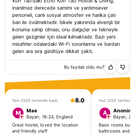
Koh Tao'daki Echo Koh Tao Hostel & Diving,
inanılmaz derecede samimi ve yardımsever
personeli, canlı sosyal atmosferi ve harika çatı
barı ile övülmektedir. İskele yakınında elverişli bir
konuma sahip olması, onu dalgıçlar ve tekneyle
gelen gezginler için ideal kılmaktadır. Bazı yeni
misafirler odalardaki Wi-Fi sorunlarına ve bardan
gelen ara sıra gürültüye dikkat çekti.
Bu faydalı oldu mu?
8.0
Tem 2026 tarihinde kaldı
Haz 2026 tarihinde 
Mae
Anonim
M
A
Bayan, 18-24, England
Bayan, 25
Great hostel, loved the location
Basic rooms but c
and friendly staff
bathrooms and toi