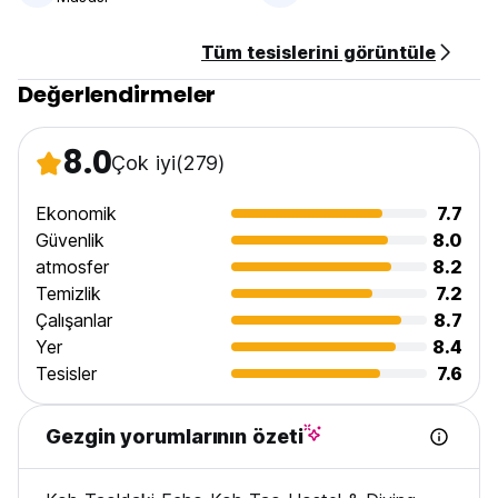
7) Odada sigara içilmez ancak sigara içme alanı vardır
(Auto-translated from original language)
Tüm tesislerini görüntüle
Değerlendirmeler
8.0
Çok iyi
(279)
Ekonomik
7.7
Güvenlik
8.0
atmosfer
8.2
Temizlik
7.2
Çalışanlar
8.7
Yer
8.4
Tesisler
7.6
Gezgin yorumlarının özeti