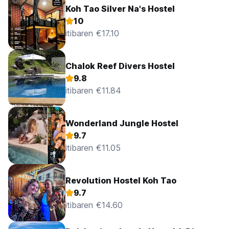
Koh Tao Silver Na's Hostel
10
itibaren €17.10
Chalok Reef Divers Hostel
9.8
itibaren €11.84
Wonderland Jungle Hostel
9.7
itibaren €11.05
Revolution Hostel Koh Tao
9.7
itibaren €14.60