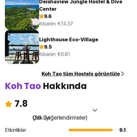
Deishaview Jungle Hostel & Dive
Center
9.6
itibaren €14.37
Lighthouse Eco-Village
9.5
itibaren €6.81
Koh Tao tüm Hostels görüntüle
Koh Tao
Hakkında
7.8
Çok iyi
(86 Değerlendirmeler)
Etkinlikler
9.1