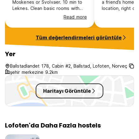
Moskenes or Svolvaer. 10 min to
a friend’s home!
Leknes. Clean basic rooms with
location, right o
good directions on checking in
it!
Read more
Tüm değerlendirmeleri görüntüle
Yer
Ballstadlandet 178, Cabin #2, Ballstad, Lofoten, Norveç
şehir merkezine 9.2km
Haritayı Görüntüle
Lofoten'da Daha Fazla hostels