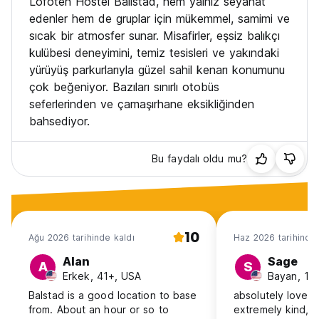
Lofoten Hostel Ballstad, hem yalnız seyahat
edenler hem de gruplar için mükemmel, samimi ve
sıcak bir atmosfer sunar. Misafirler, eşsiz balıkçı
kulübesi deneyimini, temiz tesisleri ve yakındaki
yürüyüş parkurlarıyla güzel sahil kenarı konumunu
çok beğeniyor. Bazıları sınırlı otobüs
seferlerinden ve çamaşırhane eksikliğinden
bahsediyor.
Bu faydalı oldu mu?
10
Ağu 2026 tarihinde kaldı
Haz 2026 tarihinde 
Alan
Sage
A
S
Erkek, 41+, USA
Bayan, 18
Balstad is a good location to base
absolutely lovely
from. About an hour or so to
extremely kind, fe