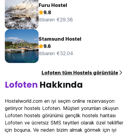
Furu Hostel
9.8
itibaren €29.38
Stamsund Hostel
9.6
itibaren €32.04
Lofoten tüm Hostels görüntüle
Lofoten
Hakkında
Hostelworld.com en iyi seçim online rezervasyon
getiriyor hostels Lofoten. Müşteri yorumları okuyun
Lofoten hostels görünümü gençlik hostels haritası
Lofoten ve ücretsiz SMS teyitleri olarak özel teklifler
için boşuna. Ve neden bizim almak görmek için iyi