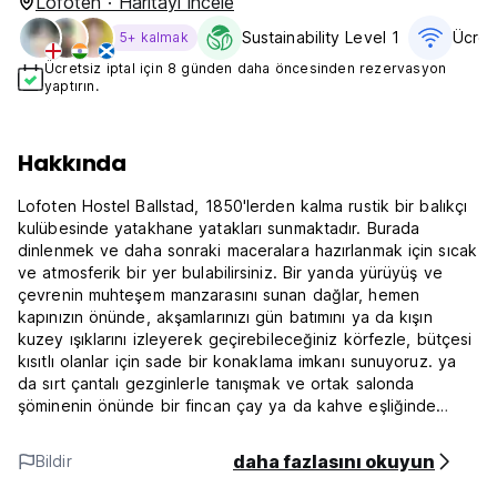
Lofoten · Haritayı incele
Sustainability Level 1
Ücret
5+ kalmak
Ücretsiz iptal için 8 günden daha öncesinden rezervasyon
yaptırın.
Hakkında
Lofoten Hostel Ballstad, 1850'lerden kalma rustik bir balıkçı
kulübesinde yatakhane yatakları sunmaktadır. Burada
dinlenmek ve daha sonraki maceralara hazırlanmak için sıcak
ve atmosferik bir yer bulabilirsiniz. Bir yanda yürüyüş ve
çevrenin muhteşem manzarasını sunan dağlar, hemen
kapınızın önünde, akşamlarınızı gün batımını ya da kışın
kuzey ışıklarını izleyerek geçirebileceğiniz körfezle, bütçesi
kısıtlı olanlar için sade bir konaklama imkanı sunuyoruz. ya
da sırt çantalı gezginlerle tanışmak ve ortak salonda
şöminenin önünde bir fincan çay ya da kahve eşliğinde
hikayeler paylaşmak ya da mini mutfakta birlikte yemek
pişirmek isteyenler. Ve sadece dinlenmek ve kafalarını
daha fazlasını okuyun
Bildir
dağıtmak isteyenler için, rıhtımda arkanıza yaslanın, hatta
kayıkla limana doğru sürüklenin veya karşı kıyıdaki yerel