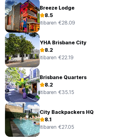
Breeze Lodge
8.5
itibaren €28.09
YHA Brisbane City
8.2
itibaren €22.19
Brisbane Quarters
8.2
itibaren €35.15
City Backpackers HQ
8.1
itibaren €27.05