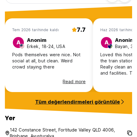
7.7
Tem 2026 tarihinde kaldı
Haz 2026 tarihinde 
Anonim
Anonim
A
A
Erkek, 18-24, USA
Pods themselves were nice. Not
Loved this hostel
social at all, but clean. Weird
the train station
crowd staying there
Really clean and
and facilities. T
rooms are privat
Read more
comfortable. Plen
space to keep yo
and have them lo
Tüm değerlendirmeleri görüntüle
you’re out. Spa
areas to spend t
mingle with other
Yer
chilled social act
throughout the da
142 Constance Street, Fortitude Valley QLD 4006,
enjoyed, would 
Brisbane, Avusturalya