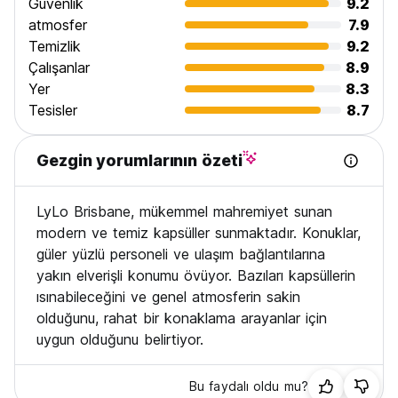
Güvenlik
9.2
atmosfer
7.9
Temizlik
9.2
Çalışanlar
8.9
Yer
8.3
Tesisler
8.7
Gezgin yorumlarının özeti
LyLo Brisbane, mükemmel mahremiyet sunan
modern ve temiz kapsüller sunmaktadır. Konuklar,
güler yüzlü personeli ve ulaşım bağlantılarına
yakın elverişli konumu övüyor. Bazıları kapsüllerin
ısınabileceğini ve genel atmosferin sakin
olduğunu, rahat bir konaklama arayanlar için
uygun olduğunu belirtiyor.
Bu faydalı oldu mu?