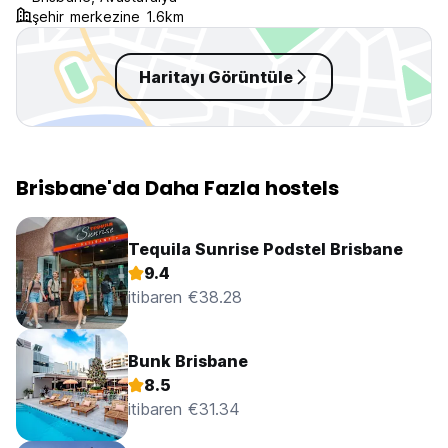
longer!
şehir merkezine 1.6km
Haritayı Görüntüle
Brisbane'da Daha Fazla hostels
Tequila Sunrise Podstel Brisbane
9.4
itibaren €38.28
Bunk Brisbane
8.5
itibaren €31.34