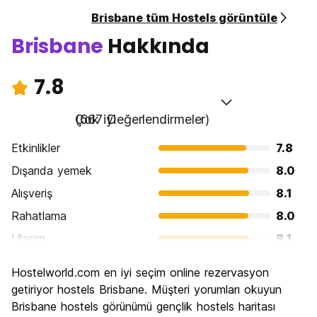
Brisbane tüm Hostels görüntüle
Brisbane
Hakkında
7.8
Çok iyi
(667 Değerlendirmeler)
Etkinlikler
7.8
Dışarıda yemek
8.0
Alışveriş
8.1
Rahatlama
8.0
Ulasim
8.1
Gezi
7.4
Hostelworld.com en iyi seçim online rezervasyon
Kültür
7.6
getiriyor hostels Brisbane. Müşteri yorumları okuyun
Gece hayatı
Brisbane hostels görünümü gençlik hostels haritası
7.8