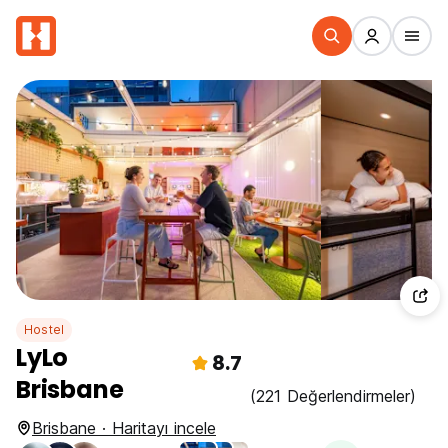
Hostel
LyLo
8.7
Brisbane
(221 Değerlendirmeler)
Brisbane · Haritayı incele