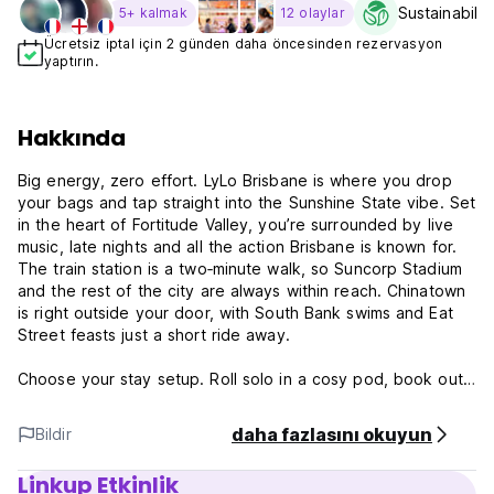
Sustainabilit
5+ kalmak
12 olaylar
Ücretsiz iptal için 2 günden daha öncesinden rezervasyon
yaptırın.
Hakkında
Big energy, zero effort. LyLo Brisbane is where you drop
your bags and tap straight into the Sunshine State vibe. Set
in the heart of Fortitude Valley, you’re surrounded by live
music, late nights and all the action Brisbane is known for.
The train station is a two‑minute walk, so Suncorp Stadium
and the rest of the city are always within reach. Chinatown
is right outside your door, with South Bank swims and Eat
Street feasts just a short ride away.
Choose your stay setup. Roll solo in a cosy pod, book out
a full pod room with your crew, settle into a family ensuite
or lock in a private room with its own balcony. When it’s
daha fazlasını okuyun
Bildir
time to switch off the rooftop delivers. Think a self‑serve
bar, a fully equipped communal kitchen and plenty of spots
Linkup Etkinlik
to chill, chat and hang out.