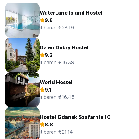
WaterLane Island Hostel
9.8
itibaren €28.19
Dzien Dobry Hostel
9.2
itibaren €16.39
World Hostel
9.1
itibaren €16.45
Hostel Gdansk Szafarnia 10
8.8
itibaren €21.14