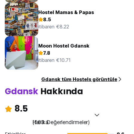
Hostel Mamas & Papas
8.5
itibaren €8.22
Moon Hostel Gdansk
7.8
itibaren €10.71
Gdansk tüm Hostels görüntüle
Gdansk
Hakkında
8.5
Harika
(563 Değerlendirmeler)