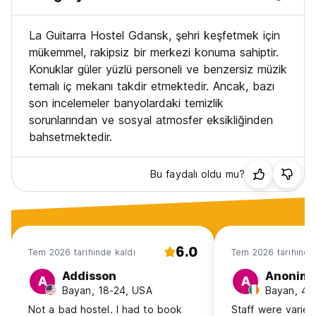
La Guitarra Hostel Gdansk, şehri keşfetmek için
mükemmel, rakipsiz bir merkezi konuma sahiptir.
Konuklar güler yüzlü personeli ve benzersiz müzik
temalı iç mekanı takdir etmektedir. Ancak, bazı
son incelemeler banyolardaki temizlik
sorunlarından ve sosyal atmosfer eksikliğinden
bahsetmektedir.
Bu faydalı oldu mu?
6.0
Tem 2026 tarihinde kaldı
Tem 2026 tarihinde
Addisson
Anonim
A
A
Bayan, 18-24, USA
Bayan, 41+
Not a bad hostel. I had to book
Staff were varied