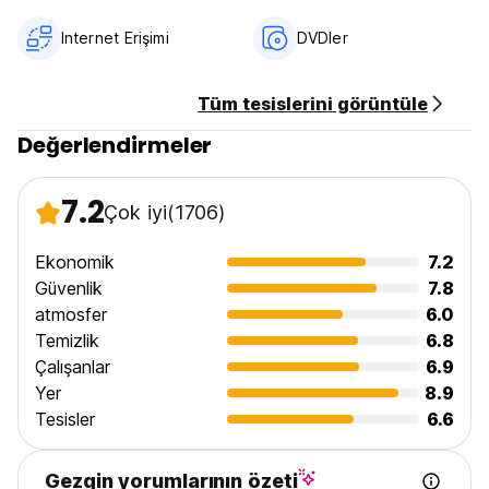
48 saatlik iptal politikamız var
Giriş Saati: 14:00
Internet Erişimi
DVDler
Çıkış Saati: 11:00
Konuğun talebi üzerine erken giriş/veya geç giriş - ek
Tüm tesislerini görüntüle
ücrete tabidir
Değerlendirmeler
Hostel nehre (20 m) yakın mesafede yer almaktadır.
7.2
Çevremizde de çok sayıda restoran, pub ve kahve bar
Çok iyi
(1706)
bulunmaktadır.
Ekonomik
7.2
Güvenlik
7.8
atmosfer
6.0
ŞEHİR VERGİSİ 2,26/ KİŞİ/ GÜN - FİYATA DAHİL DEĞİLDİR.
(Auto-translated from original language)
Temizlik
6.8
Çalışanlar
6.9
Yer
8.9
Tesisler
6.6
Gezgin yorumlarının özeti