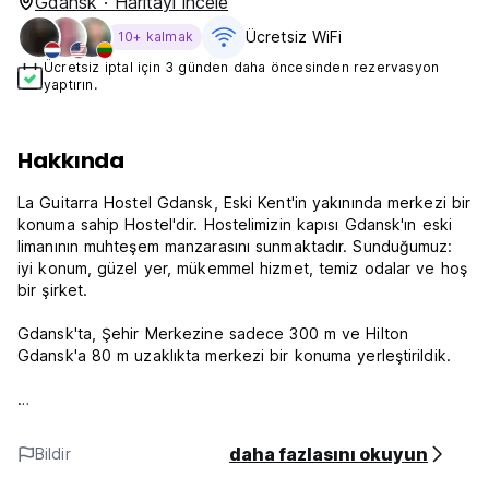
Gdansk · Haritayı incele
Ücretsiz WiFi
10+ kalmak
Ücretsiz iptal için 3 günden daha öncesinden rezervasyon
yaptırın.
Hakkında
La Guitarra Hostel Gdansk, Eski Kent'in yakınında merkezi bir
konuma sahip Hostel'dir. Hostelimizin kapısı Gdansk'ın eski
limanının muhteşem manzarasını sunmaktadır. Sunduğumuz:
iyi konum, güzel yer, mükemmel hizmet, temiz odalar ve hoş
bir şirket.
Gdansk'ta, Şehir Merkezine sadece 300 m ve Hilton
Gdansk'a 80 m uzaklıkta merkezi bir konuma yerleştirildik.
Garanti ediyoruz:
daha fazlasını okuyun
Bildir
- Güvenlik dolapları (elektronik kilitler) bulunan, tamamen