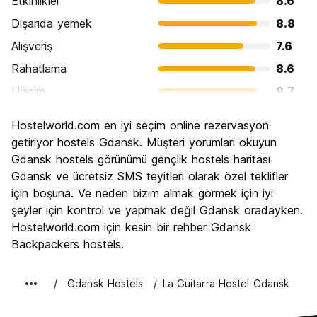
Etkinlikler
8.6
Dışarıda yemek
8.8
Alışveriş
7.6
Rahatlama
8.6
Ulasim
8.7
Gezi
9.0
Hostelworld.com en iyi seçim online rezervasyon
Kültür
9.0
getiriyor hostels Gdansk. Müşteri yorumları okuyun
Gece hayatı
Gdansk hostels görünümü gençlik hostels haritası
7.8
Gdansk ve ücretsiz SMS teyitleri olarak özel teklifler
Ekonomik
8.8
için boşuna. Ve neden bizim almak görmek için iyi
şeyler için kontrol ve yapmak değil Gdansk oradayken.
Hostelworld.com için kesin bir rehber Gdansk
Backpackers hostels.
Gdansk Hostels
La Guitarra Hostel Gdansk