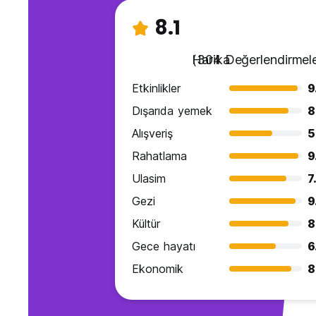
8.1
Harika
(304 Değerlendirmele
Etkinlikler
9
Dışarıda yemek
8
Alışveriş
5
Rahatlama
9
Ulasim
7
Gezi
9
Kültür
8
Gece hayatı
6
Ekonomik
8