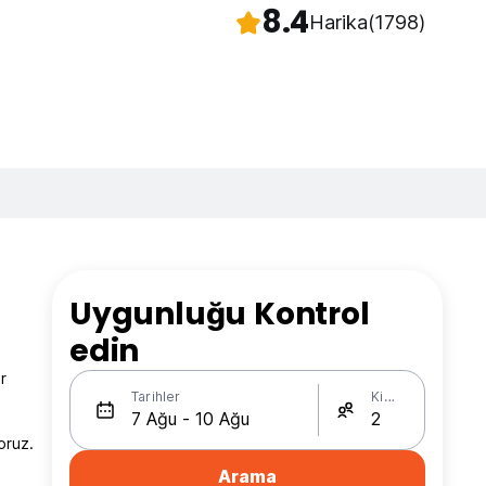
8.4
Harika
(1798)
Uygunluğu Kontrol
edin
r
Tarihler
Kişi Sayısı
oruz.
Arama