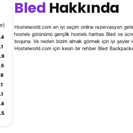
Bled
Hakkında
r)
Hostelworld.com en iyi seçim online rezervasyon getir
hostels görünümü gençlik hostels haritası Bled ve ücrets
.4
boşuna. Ve neden bizim almak görmek için iyi şeyler 
.1
Hostelworld.com için kesin bir rehber Bled Backpacke
.9
.5
.8
.1
.1
.4
.5