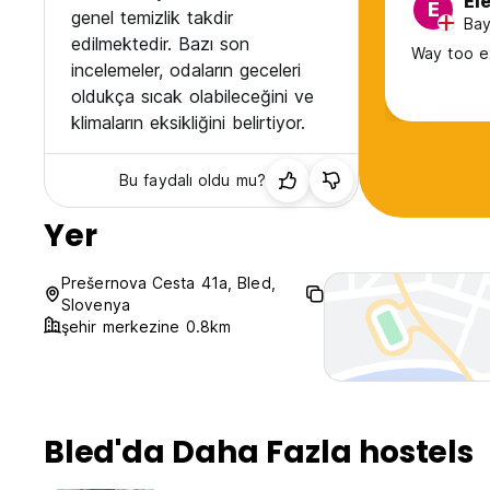
El
E
genel temizlik takdir
Bay
edilmektedir. Bazı son
Way too ex
incelemeler, odaların geceleri
oldukça sıcak olabileceğini ve
klimaların eksikliğini belirtiyor.
Bu faydalı oldu mu?
Yer
Prešernova Cesta 41a, Bled,
Slovenya
şehir merkezine 0.8km
Bled'da Daha Fazla hostels