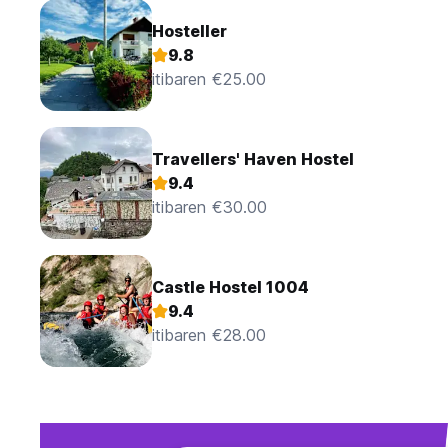
Hosteller
9.8
itibaren €25.00
Travellers' Haven Hostel
9.4
itibaren €30.00
Castle Hostel 1004
9.4
itibaren €28.00