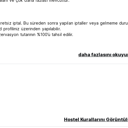
 alanı ve çok daha fazlası mevcuttur.
ücretsiz iptal. Bu süreden sonra yapılan iptaller veya gelmeme du
 profiliniz üzerinden yapılabilir.
vasyon tutarının %100’ü tahsil edilir.
 Check-in öncesi bagaj depolama hizmeti misafir başına 3 €’dur (bi
daha fazlasını okuyu
 bize bildiriniz. Önceden bildirim yapılmaması durumunda, 21:00’d
aklı tutarız. Geç check-in için misafir başına 5 € ücret uygulanır.
aşına 3 € (bir büyük ve bir küçük bagaj).
00’e kadar.
Hostel Kurallarını Görüntül