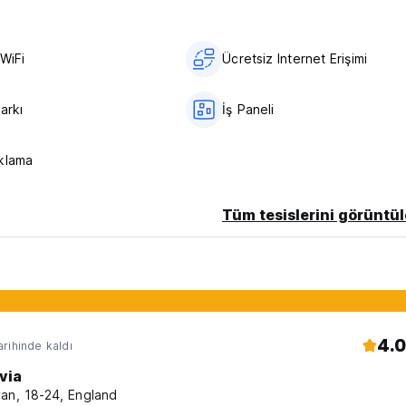
syonundan (Bled Jezero) ücretsiz transfer hakkına sahiptir.
WiFi
Ücretsiz Internet Erişimi
uto-translated from original language)
Parkı
İş Paneli
klama
Tüm tesislerini görüntül
4.0
rihinde kaldı
via
an, 18-24, England