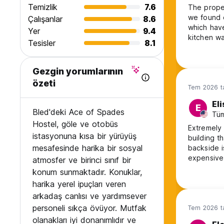
Temizlik
7.6
The proper
we found o
Çalışanlar
8.6
which hav
Yer
9.4
kitchen wa
Tesisler
8.1
a deposit
another gu
passport a
Gezgin yorumlarının
özeti
Tem 2026 ta
Eli
E
Bled'deki Ace of Spades
Tüm
Hostel, göle ve otobüs
Extremely 
istasyonuna kısa bir yürüyüş
building t
mesafesinde harika bir sosyal
backside i
expensive
atmosfer ve birinci sınıf bir
ceilings a
konum sunmaktadır. Konuklar,
kitchen wa
harika yerel ipuçları veren
consisten
arkadaş canlısı ve yardımsever
personeli sıkça övüyor. Mutfak
Tem 2026 ta
olanakları iyi donanımlıdır ve