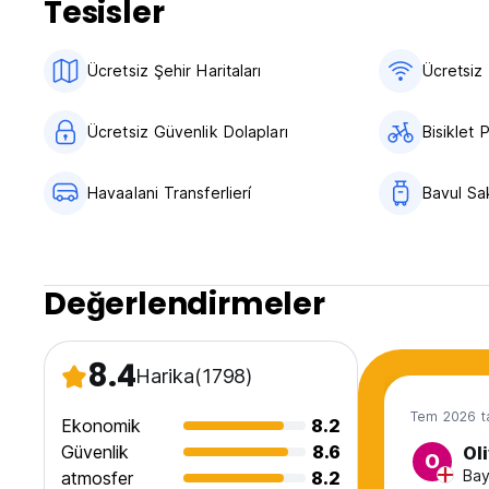
Tesisler
4 gece veya daha uzun süre kalan misafirler yerel tren ista
Ücretsiz Şehir Haritaları
Ücretsiz 
18 yaş altı veya 45 yaş üstü misafirleri kabul etmiyoruz.. (A
Ücretsiz Güvenlik Dolapları
Bisiklet 
Havaalani Transferlierí
Bavul Sa
Değerlendirmeler
8.4
Harika
(1798)
Tem 2026 ta
Ekonomik
8.2
Güvenlik
8.6
Oli
O
Bay
atmosfer
8.2