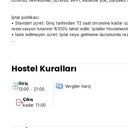
Ücretsiz nevresimler, ücretsiz Wi-Fi, kilitleme yok, barbekü
İptal politikası:
• Standart ücret: Giriş tarihinden 72 saat öncesine kadar 
rezervasyon tutarının %100’ü tahsil edilir. İptaller Hostelworld
• İade edilmeyen ücret: İptal veya gelmeme durumunda rezer
Check-in: 13:00–21:00 (odalar 13:00’ten itibaren hazırdır).
ve bir küçük bagaj).
Geç check-in (21:00–09:00): Lütfen varış saatinizi önceden
Hostel Kuralları
sonra yatağınızı yeniden tahsis etme/yeniden satma hakkını s
Check-out gününde bagaj depolama: 21:00’e kadar misafir b
Giriş
Vergiler hariç
13:00 - 21:00
Check-out: Odalar en geç 10:30’a kadar; tesisten ayrılış 11:
Çıkış
Ödeme: Kredi kartı kabul etmiyoruz. Sadece online ödeme.
kadar 11:00
Şehir vergisi kişi başı gecelik 3,13 € fiyata dahil değildir.
Misafir olmayan kişilerin hostele girmesine izin verilmez.