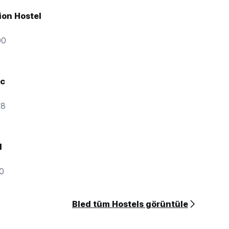
ion Hostel
00
ec
48
I
00
Bled tüm Hostels görüntüle