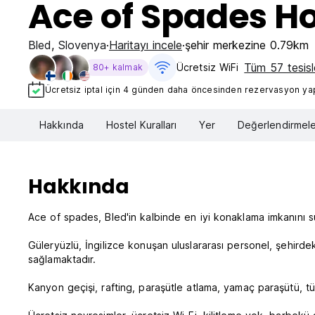
Ace of Spades Ho
Bled
,
Slovenya
Haritayı incele
şehir merkezine 0.79km
Tüm 57 tesisle
Ücretsiz WiFi
80+ kalmak
Ücretsiz iptal için 4 günden daha öncesinden rezervasyon yapt
Hakkında
Hostel Kuralları
Yer
Değerlendirmele
Hakkında
Ace of spades, Bled'in kalbinde en iyi konaklama imkanını s
Güleryüzlü, İngilizce konuşan uluslararası personel, şehirdek
sağlamaktadır.
Kanyon geçişi, rafting, paraşütle atlama, yamaç paraşütü, tüpl