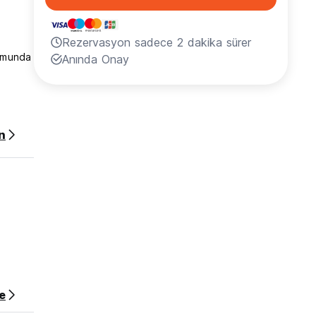
Rezervasyon sadece 2 dakika sürer
rumunda
Anında Onay
r büyük
n
en
e