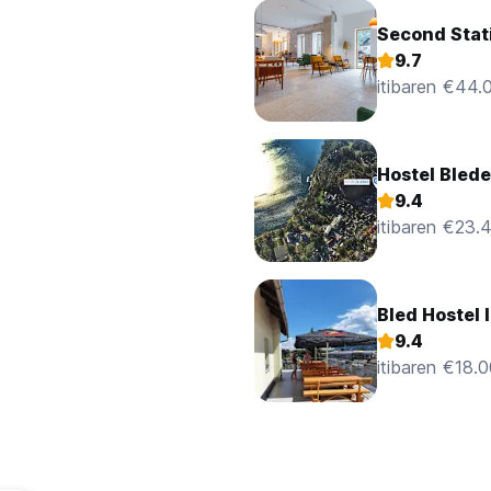
Second Stat
9.7
itibaren €44.
Hostel Bled
9.4
itibaren €23.
Bled Hostel I
9.4
itibaren €18.