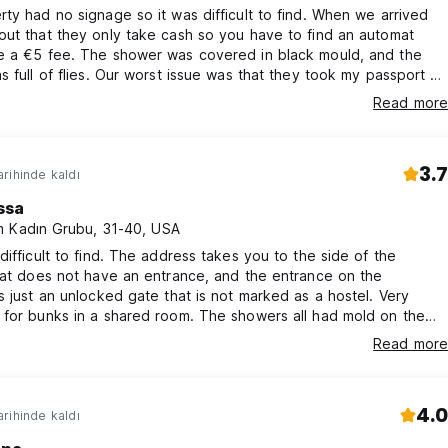
ty had no signage so it was difficult to find. When we arrived
ut that they only take cash so you have to find an automat
e a €5 fee. The shower was covered in black mould, and the
s full of flies. Our worst issue was that they took my passport as
, then gave me the wrong passport back, causing me and
Read more
est both a lot of stress. They denied giving me the wrong
nd weren’t very helpful when I tried to resolve the issue.
3.7
rihinde kaldı
ssa
 Kadın Grubu, 31-40, USA
difficult to find. The address takes you to the side of the
hat does not have an entrance, and the entrance on the
s just an unlocked gate that is not marked as a hostel. Very
 for bunks in a shared room. The showers all had mold on the
nd on the shower curtains, and drained extremely slowly. The
Read more
s relatively well stocked but had a large number of flies
tly. Would not recommend
4.0
rihinde kaldı