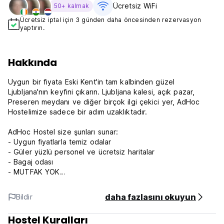
Ücretsiz WiFi
50+ kalmak
Ücretsiz iptal için 3 günden daha öncesinden rezervasyon
yaptırın.
Hakkında
Uygun bir fiyata Eski Kent'in tam kalbinden güzel
Ljubljana'nın keyfini çıkarın. Ljubljana kalesi, açık pazar,
Preseren meydanı ve diğer birçok ilgi çekici yer, AdHoc
Hostelimize sadece bir adım uzaklıktadır.
AdHoc Hostel size şunları sunar:
- Uygun fiyatlarla temiz odalar
- Güler yüzlü personel ve ücretsiz haritalar
- Bagaj odası
- MUTFAK YOK
- Ücretsiz Wi-Fi internet
- Resepsiyonda ücretsiz emanet kasası
daha fazlasını okuyun
Bildir
- Nevresimler fiyata dahildir, havlular talep üzerine
- Konaklama başına 10 EUR ek ücret karşılığında evcil
Hostel Kuralları
hayvanlar kabul edilir