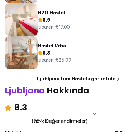
H2O Hostel
8.9
itibaren €17.00
Hostel Vrba
8.8
itibaren €25.00
Ljubljana tüm Hostels görüntüle
Ljubljana
Hakkında
8.3
Harika
(754 Değerlendirmeler)