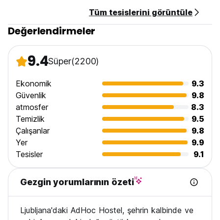
Tüm tesislerini görüntüle
Değerlendirmeler
9.4
Süper
(2200)
Ekonomik
9.3
Güvenlik
9.8
atmosfer
8.3
Temizlik
9.5
Çalışanlar
9.8
Yer
9.9
Tesisler
9.1
Gezgin yorumlarının özeti
Ljubljana'daki AdHoc Hostel, şehrin kalbinde ve