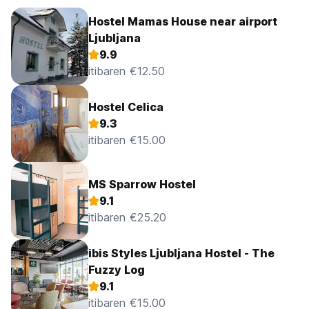
Hostel Mamas House near airport
Ljubljana
9.9
itibaren €12.50
Hostel Celica
9.3
itibaren €15.00
MS Sparrow Hostel
9.1
itibaren €25.20
ibis Styles Ljubljana Hostel - The
Fuzzy Log
9.1
itibaren €15.00