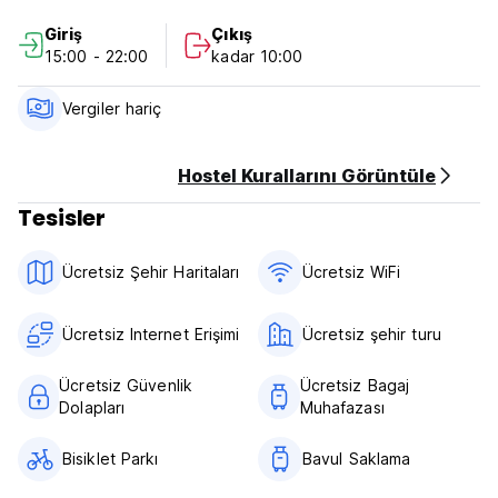
- Sokağa çıkma yasağı yok
Giriş
Çıkış
- Kitap değişimi
15:00 - 22:00
kadar 10:00
- Yurt odalarındaki kilitli dolaplar
- Taksi hizmetleriyle iletişim
- Ortak oda
Vergiler hariç
- Sigara içilmeyen odalar
- Slovenya'daki tatilinizi planlama konusunda her türlü ek
yardım (Auto-translated from original language)
Hostel Kurallarını Görüntüle
Tesisler
Ücretsiz Şehir Haritaları
Ücretsiz WiFi
Ücretsiz Internet Erişimi
Ücretsiz şehir turu
Ücretsiz Güvenlik
Ücretsiz Bagaj
Dolapları
Muhafazası
Bisiklet Parkı
Bavul Saklama