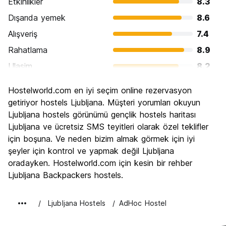
Etkinlikler
8.3
Dışarıda yemek
8.6
Alışveriş
7.4
Rahatlama
8.9
Ulasim
8.2
Gezi
8.4
Hostelworld.com en iyi seçim online rezervasyon
Kültür
8.6
getiriyor hostels Ljubljana. Müşteri yorumları okuyun
Gece hayatı
Ljubljana hostels görünümü gençlik hostels haritası
7.7
Ljubljana ve ücretsiz SMS teyitleri olarak özel teklifler
Ekonomik
8.4
için boşuna. Ve neden bizim almak görmek için iyi
şeyler için kontrol ve yapmak değil Ljubljana
oradayken. Hostelworld.com için kesin bir rehber
Ljubljana Backpackers hostels.
Ljubljana Hostels
AdHoc Hostel