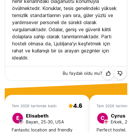
nehir kenarındaki olağanüstü konumuyla
övülmektedir. Konuklar, tesis genelindeki yüksek
temizlik standartlarının yanı sıra, güler yüzlü ve
yardımsever personeli de sürekli olarak
vurgulamaktadır. Odalar, geniş ve güvenli kilitli
dolaplara sahip olarak tanımlanmaktadır. Parti
hosteli olmasa da, Ljubljana'yı keşfetmek için
rahat ve kullanışlı bir üs arayan gezginler için
idealdir.
Bu faydalı oldu mu?
4.6
Tem 2026 tarihinde kaldı
Tem 2026 tarihinde
Elisabeth
Cyrus
E
C
Bayan, 25-30, USA
Erkek, 25-
Fantastic location and friendly
Perfect hostel.