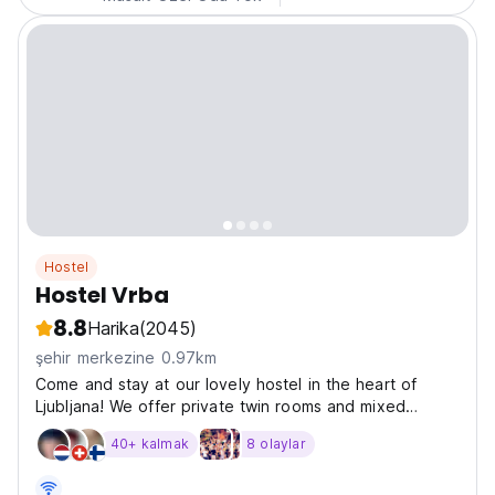
Hostel
Hostel Vrba
8.8
Harika
(2045)
şehir merkezine 0.97km
Come and stay at our lovely hostel in the heart of
Ljubljana! We offer private twin rooms and mixed
dormitories with shared bathrooms. We can help you
40+ kalmak
8 olaylar
discover Ljubljana and other cities in Slovenia. Hostel
Vrba Conditions & Policies: Reception and check-in...