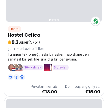
Hostel
Hostel Celica
9.3
Süper
(5751)
şehir merkezine 1.1km
Türünün tek örneği, eski bir askeri hapishaneden
sanatsal bir şekilde sıra dışı bir pansiyona
dönüştürülmüş. Sosyal pansiyon
30+ kalmak
6 olaylar
Privatzimmer ab
Dorm başlangıç fiyatı:
€18.00
€15.00