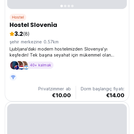
Hostel
Hostel Slovenia
3.2
(8)
şehir merkezine 0.57km
Ljubljana'daki modern hostelimizden Slovenya'yı
keşfedin! Tek başına seyahat için mükemmel olan
Hostel Slovenia, Ljubljana şehir merkezinin en iyi
40+ kalmak
yerlerinin yakınında sosyal bir ortam sunar. (Auto-
translated from original language)
Privatzimmer ab
Dorm başlangıç fiyatı:
€10.00
€14.00