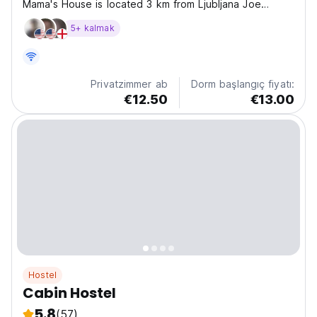
Mama's House is located 3 km from Ljubljana Joe
Pučnik Airport and 2 km from Krvavec Ski Centre. It
5+ kalmak
offers free Wi-Fi and a fully equipped shared kitchen.
Rooms offer hardwood or tiled floors and share a...
Privatzimmer ab
Dorm başlangıç fiyatı:
€12.50
€13.00
Hostel
Cabin Hostel
5.8
(57)