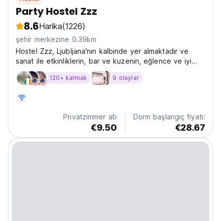
Party Hostel Zzz
8.6
Harika
(1226)
şehir merkezine 0.39km
Hostel Zzz, Ljubljana'nın kalbinde yer almaktadır ve
sanat ile etkinliklerin, bar ve kuzenin, eğlence ve iyi
dinlenmenin kesiştiği Lokacija'nın bir parçasıdır.
120+ kalmak
9 olaylar
Privatzimmer ab
Dorm başlangıç fiyatı:
€9.50
€28.67