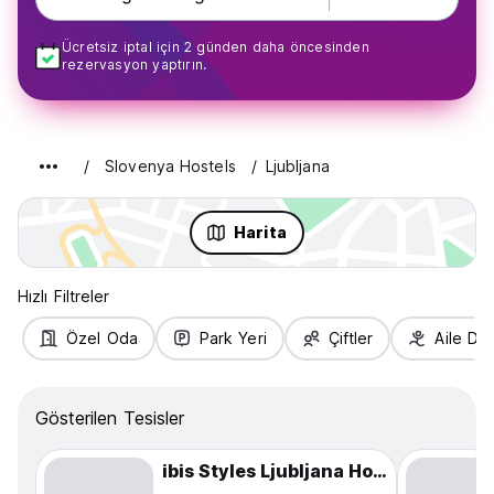
Ücretsiz iptal için 2 günden daha öncesinden
rezervasyon yaptırın.
Slovenya Hostels
Ljubljana
Harita
Hızlı Filtreler
Özel Oda
Park Yeri
Çiftler
Aile Do
Gösterilen Tesisler
ibis Styles Ljubljana Hostel - The Fuzzy Log