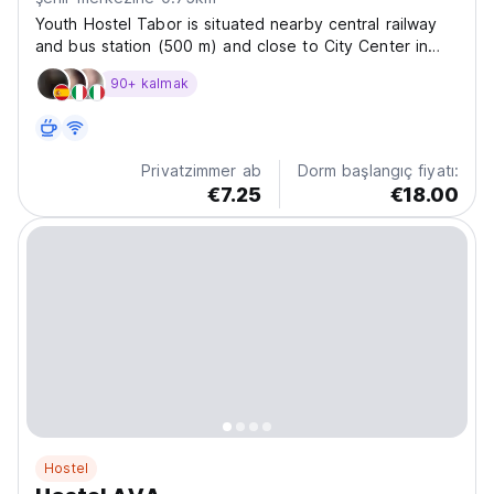
Youth Hostel Tabor is situated nearby central railway
and bus station (500 m) and close to City Center in
green area. You can choose different type of rooms
90+ kalmak
for different prices - 20€ to 40€ (Breakfast is
included). Payment upon arrival is possible with cash...
Privatzimmer ab
Dorm başlangıç fiyatı:
€7.25
€18.00
Hostel