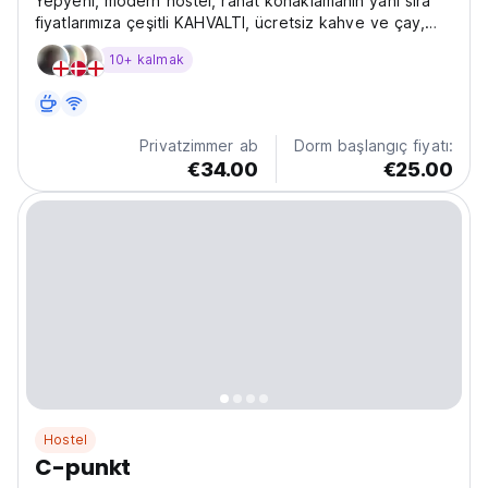
Yepyeni, modern hostel, rahat konaklamanın yanı sıra
fiyatlarımıza çeşitli KAHVALTI, ücretsiz kahve ve çay,
her odada klima ve tabii ki ücretsiz Wi-Fi ve bilgisayar
10+ kalmak
kullanımı DAHİLDİR
Privatzimmer ab
Dorm başlangıç fiyatı:
€34.00
€25.00
Hostel
C-punkt