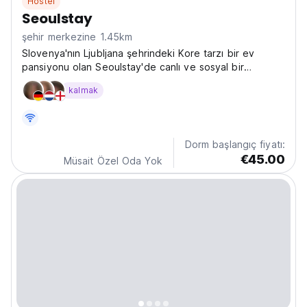
Hostel
Seoulstay
şehir merkezine 1.45km
Slovenya'nın Ljubljana şehrindeki Kore tarzı bir ev
pansiyonu olan Seoulstay'de canlı ve sosyal bir
konaklama deneyimi yaşayın. Ljubljana Kalesi gibi önemli
kalmak
noktalara yakınlığıyla topluluk, eğlence ve günlük
etkinlikler arayan yalnız gezginler için idealdir....
Dorm başlangıç fiyatı:
€45.00
Müsait Özel Oda Yok