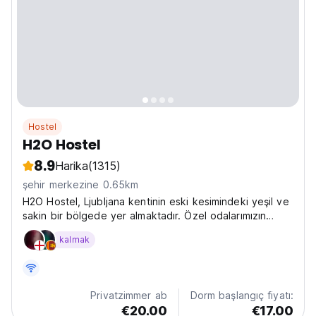
Hostel
H2O Hostel
8.9
Harika
(1315)
şehir merkezine 0.65km
H2O Hostel, Ljubljana kentinin eski kesimindeki yeşil ve
sakin bir bölgede yer almaktadır. Özel odalarımızın
bazılarından pansiyonumuzun önünden geçen
kalmak
Ljubljanica nehrini görebilirsiniz. H2O Hostel'den üç
köprüye (şehir merkezindedirler) 3 dakikalık, ünlü...
Privatzimmer ab
Dorm başlangıç fiyatı:
€20.00
€17.00