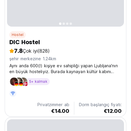
Hostel
DIC Hostel
7.8
Çok iyi
(828)
şehir merkezine 1.24km
Aynı anda 600(!) kişiye ev sahipliği yapan Ljubljana'nın
en büyük hosteliyiz. Burada kaynayan kültür kabını
hayal edin!!!
5+ kalmak
Privatzimmer ab
Dorm başlangıç fiyatı:
€14.00
€12.00