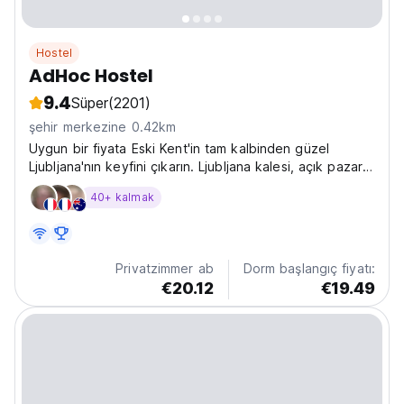
Hostel
AdHoc Hostel
9.4
Süper
(2201)
şehir merkezine 0.42km
Uygun bir fiyata Eski Kent'in tam kalbinden güzel
Ljubljana'nın keyfini çıkarın. Ljubljana kalesi, açık pazar,
Preseren meydanı ve diğer birçok ilgi çekici yer, AdHoc
40+ kalmak
Hostelimize sadece bir adım uzaklıktadır. AdHoc Hostel
size şunları sunar: - Uygun fiyatlarla...
Privatzimmer ab
Dorm başlangıç fiyatı:
€20.12
€19.49