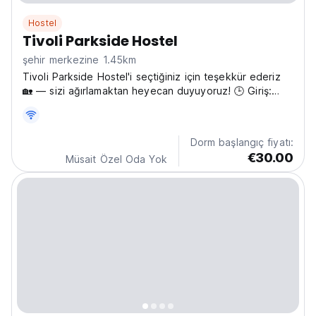
Hostel
Tivoli Parkside Hostel
şehir merkezine 1.45km
Tivoli Parkside Hostel'i seçtiğiniz için teşekkür ederiz
🏡 — sizi ağırlamaktan heyecan duyuyoruz! 🕒 Giriş:
14:00 🕚 Çıkış: 11:00 Şehir vergisi için sadece nakit
kabul ettiğimizi lütfen unutmayın — gecelik 3,50 €.
Resmi bir resepsiyonumuz yok, ancak geldiğinizde...
Dorm başlangıç fiyatı:
€30.00
Müsait Özel Oda Yok