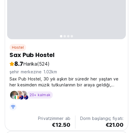
Hostel
Sax Pub Hostel
8.7
Harika
(524)
şehir merkezine 1.02km
Sax Pub Hostel, 30 yılı aşkın bir süredir her yaştan ve
her kesimden müzik tutkunlarının bir araya geldiği,
şehrin canlı ve rahat eski merkezinden geçen
20+ kalmak
Ljubljanica Nehri kıyısında ideal bir konuma sahiptir.
Privatzimmer ab
Dorm başlangıç fiyatı:
€12.50
€21.00