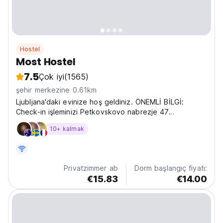
Hostel
Most Hostel
7.5
Çok iyi
(1565)
şehir merkezine 0.61km
Ljubljana'daki evinize hoş geldiniz. ÖNEMLİ BİLGİ:
Check-in işleminizi Petkovskovo nabrezje 47
adresindeki H2O Hostel'de yapacaksınız ve ardından
10+ kalmak
sizi aynı caddedeki odanıza götüreceğiz. Caddemiz
araç trafiğine kapalı olmakla birlikte yürüyerek
rahatlıkla...
Privatzimmer ab
Dorm başlangıç fiyatı:
€15.83
€14.00