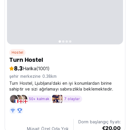
Hostel
Turn Hostel
8.3
Harika
(1001)
şehir merkezine 0.38km
Turn Hostel, Ljubljana'daki en iyi konumlardan birine
sahiptir ve sizi ağırlamayı sabırsızlıkla beklemektedir.
50+ kalmak
7 olaylar
Dorm başlangıç fiyatı:
€20.00
Müsait Özel Oda Yok