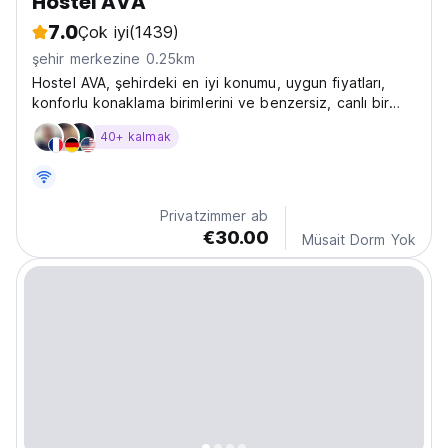
Hostel AVA
7.0
Çok iyi
(1439)
şehir merkezine 0.25km
Hostel AVA, şehirdeki en iyi konumu, uygun fiyatları,
konforlu konaklama birimlerini ve benzersiz, canlı bir
atmosferi sunmaktadır. Hoş geldin!
40+ kalmak
Privatzimmer ab
€30.00
Müsait Dorm Yok