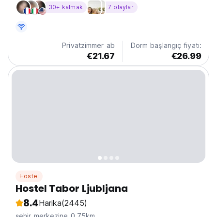
kendine yeten şehrin İLK olmasa da ilk pansiyonlarından
30+ kalmak
7 olaylar
biri olduğumuzu söylemekten gurur duyuyoruz :) Aladin
pansiyon Kino Siska'ya, Tivoli parka, Koseski...
Privatzimmer ab
Dorm başlangıç fiyatı:
€21.67
€26.99
Hostel
Hostel Tabor Ljubljana
8.4
Harika
(2445)
şehir merkezine 0.75km