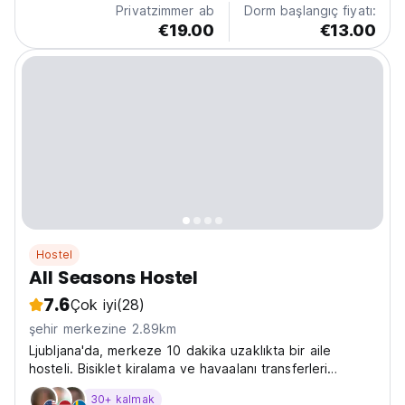
Privatzimmer ab
Dorm başlangıç fiyatı:
€19.00
€13.00
Hostel
All Seasons Hostel
7.6
Çok iyi
(28)
şehir merkezine 2.89km
Ljubljana'da, merkeze 10 dakika uzaklıkta bir aile
hosteli. Bisiklet kiralama ve havaalanı transferleri
keşfetmeyi kolaylaştırır. Şehri keşfetmek için konforlu
30+ kalmak
bir hostel. (Auto-translated from original language)