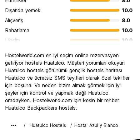
Etkinlikler
8.0
Dışarıda yemek
10.0
Alışveriş
8.0
Rahatlama
10.0
Ulasim
10.0
Gezi
8.0
Hostelworld.com en iyi seçim online rezervasyon
Kültür
10.0
getiriyor hostels Huatulco. Müşteri yorumları okuyun
Gece hayatı
Huatulco hostels görünümü gençlik hostels haritası
6.0
Huatulco ve ücretsiz SMS teyitleri olarak özel teklifler
Ekonomik
10.0
için boşuna. Ve neden bizim almak görmek için iyi
şeyler için kontrol ve yapmak değil Huatulco
oradayken. Hostelworld.com için kesin bir rehber
Huatulco Backpackers hostels.
Huatulco Hostels
Hostal Azul y Blanco