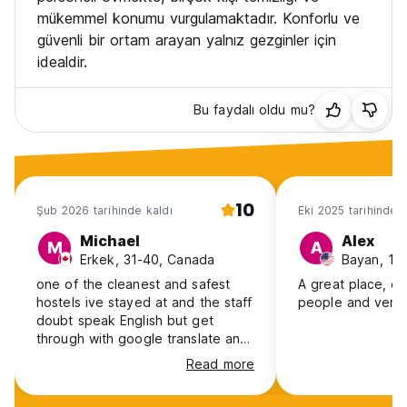
mükemmel konumu vurgulamaktadır. Konforlu ve
güvenli bir ortam arayan yalnız gezginler için
idealdir.
Bu faydalı oldu mu?
10
Şub 2026 tarihinde kaldı
Eki 2025 tarihinde k
Michael
Alex
M
A
Erkek, 31-40, Canada
Bayan, 18
one of the cleanest and safest
A great place, ex
hostels ive stayed at and the staff
people and very 
doubt speak English but get
through with google translate and
they are super kind a patient.
Read more
Maribel the "house manager" is
the best. I stayed in a private