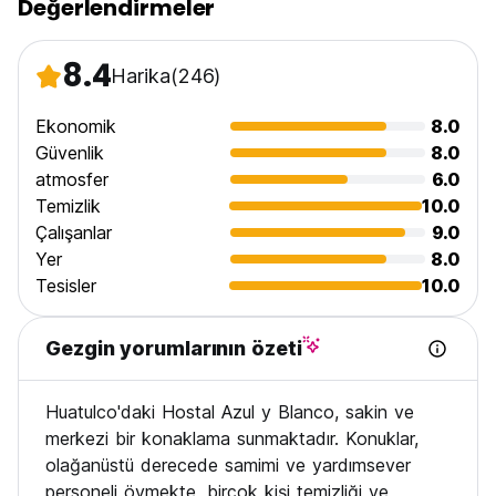
Değerlendirmeler
8.4
Harika
(246)
Ekonomik
8.0
Güvenlik
8.0
atmosfer
6.0
Temizlik
10.0
Çalışanlar
9.0
Yer
8.0
Tesisler
10.0
Gezgin yorumlarının özeti
Huatulco'daki Hostal Azul y Blanco, sakin ve
merkezi bir konaklama sunmaktadır. Konuklar,
olağanüstü derecede samimi ve yardımsever
personeli övmekte, birçok kişi temizliği ve