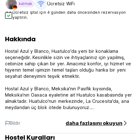
Ücretsiz WiFi
kalmak
Ücretsiz iptal için 4 günden daha öncesinden rezervasyon
yaptırın.
Hakkında
Hostal Azul y Blanco, Huatulco'da yeni bir konaklama
seçeneğidir. Kesinlikle sizin ve ihtiyaçlarınız için yapılmış,
cebinize sahip çıkan bir yer. Amacımız konfor, iyi hizmet ve
hijyenin temel işimizin temel taşları olduğu harika bir yeni
seyahat deneyimini teşvik etmektir.
Hostal Azul y Blanco, Meksika'nın Pasifik kıyısında,
Meksika'nın Oaxaca eyaletine ait Huatulco kasabasında yer
almaktadır. Huatulco'nun merkezinde, La Crucesita'da, ana
meydandan üç blok ötede bulunuyoruz.
Konaklama tesislerimiz geniş ve her ihtiyaca uygun olup, tüm
daha fazlasını okuyun
Bildir
odalarımız özel banyolu, ortopedik yataklı ve WiFi
internetlidir.
Hostel Kuralları