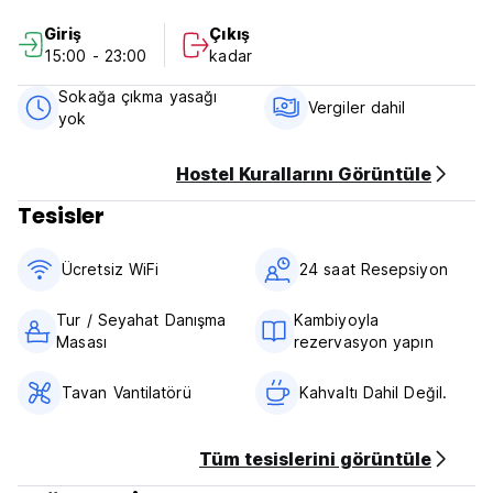
Hostal Azul y Blanco Politikaları ve Koşulları:
Giriş
Çıkış
15:00 - 23:00
kadar
15:00 - 00:00 saatleri arasında check-in yapın.
Saat 12:00'den önce çıkış yapın
Sokağa çıkma yasağı
Vergiler dahil
yok
İptal politikası: Varıştan 72 saat önce.
Ödeme varışta nakit olarak yapılır.
Hostel Kurallarını Görüntüle
Vergiler hariç - %19
Tesisler
Kahvaltı dahil değildir.
Genel:
Ücretsiz WiFi
24 saat Resepsiyon
Sokağa çıkma yasağı yok. (Auto-translated from original
language)
Tur / Seyahat Danışma
Kambiyoyla
Masası
rezervasyon yapın
Tavan Vantilatörü
Kahvaltı Dahil Değil.
Tüm tesislerini görüntüle