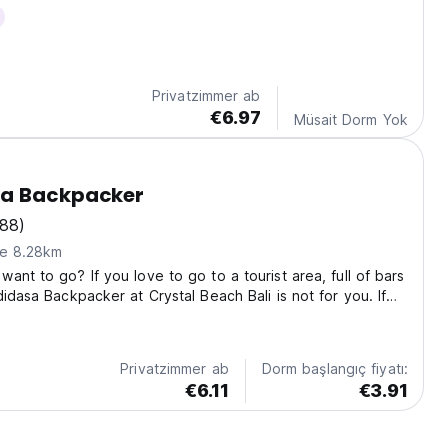
a overlooks the beach offering a magnificent panorama of
lands and passing sea vessels....
Privatzimmer ab
€6.97
Müsait Dorm Yok
a Backpacker
(88)
ne 8.28km
ant to go? If you love to go to a tourist area, full of bars
didasa Backpacker at Crystal Beach Bali is not for you. If
and, you love snorkeling at White Sand, get a touch of the
Candidasa Backpacker...
Privatzimmer ab
Dorm başlangıç fiyatı:
€6.11
€3.91