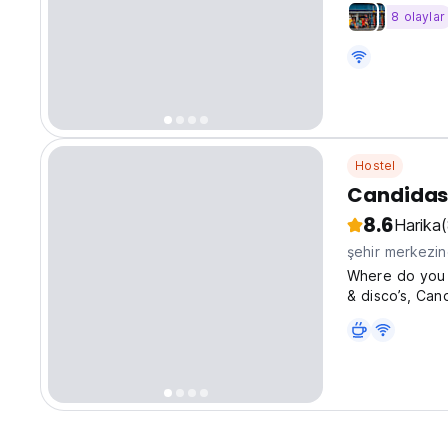
relaxation are
8 olaylar
surrounding is
Hostel
Candidas
8.6
Harika
şehir merkezi
Where do you w
& disco’s, Can
on the other h
relaxed, then 