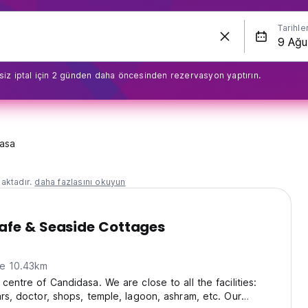
Tarihle
siz iptal için 2 günden daha öncesinden rezervasyon yaptırın.
asa
aktadır.
daha fazlasını okuyun
afe & Seaside Cottages
ne 10.43km
centre of Candidasa. We are close to all the facilities:
ars, doctor, shops, temple, lagoon, ashram, etc. Our