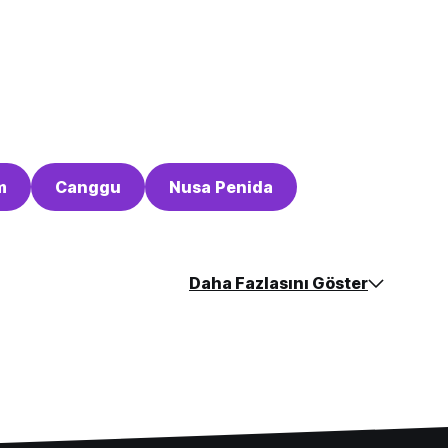
m
Canggu
Nusa Penida
Daha Fazlasını Göster